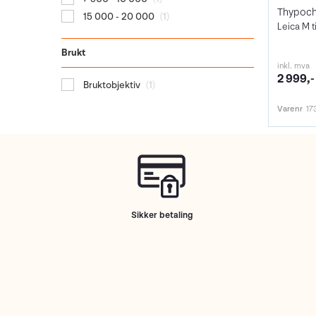
15 000 - 20 000
(1)
Leica M t
Brukt
inkl. mva
2 999,-
Bruktobjektiv
(1)
Varenr
17
Sikker betaling