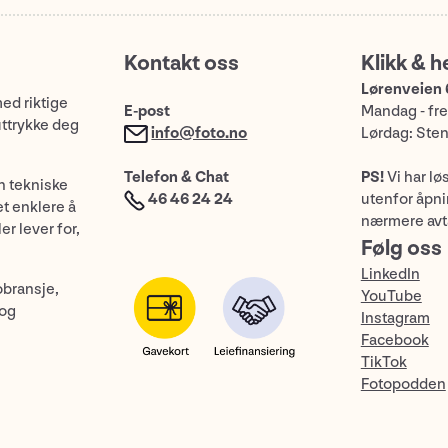
Kontakt oss
Klikk & h
Lørenveien 
med riktige
E-post
Mandag - fre
uttrykke deg
info@foto.no
Lørdag: Ste
Telefon & Chat
PS!
Vi har lø
n tekniske
46 46 24 24
utenfor åpnin
et enklere å
nærmere avt
er lever for,
Følg oss
LinkedIn
obransje,
YouTube
 og
Instagram
Facebook
TikTok
Fotopodden