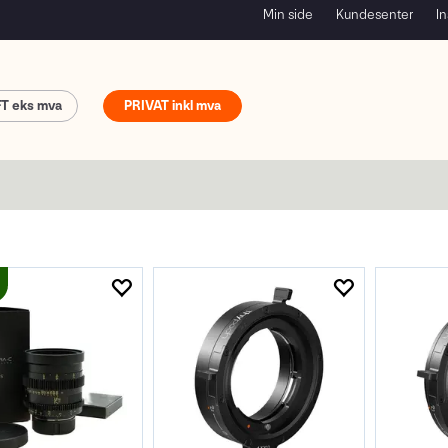
Min side
Kundesenter
In
FT
PRIVAT