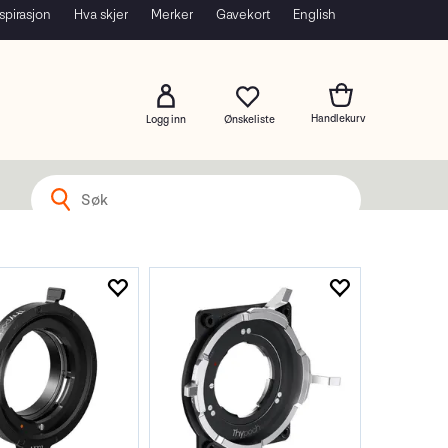
spirasjon
Hva skjer
Merker
Gavekort
English
Logg inn