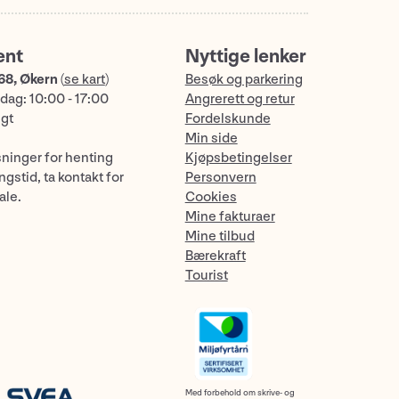
ent
Nyttige lenker
68, Økern
(
se kart
)
Besøk og parkering
dag: 10:00 - 17:00
Angrerett og retur
ngt
Fordelskunde
Min side
sninger for henting
Kjøpsbetingelser
gstid, ta kontakt for
Personvern
ale.
Cookies
Mine fakturaer
Mine tilbud
Bærekraft
Tourist
Med forbehold om skrive- og