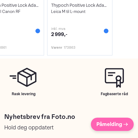
Thypoch Positive Lock Adapter M/RF
Thypoch Positive Lock Adapter M/L
il Canon RF
Leica M til L-mount
inkl. mva
2 999,-
3861
Varenr
173863
Rask levering
Fagbaserte råd
Nyhetsbrev fra Foto.no
Påmelding →
Hold deg oppdatert