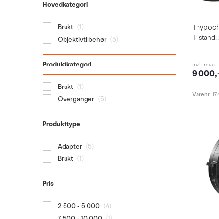
Hovedkategori
Brukt
(1)
Tilstand: 
Objektivtilbehør
(5)
Produktkategori
inkl. mva
9 000,
Brukt
(1)
Varenr
17
Overganger
(5)
Produkttype
Adapter
(5)
Brukt
(1)
Pris
2 500 - 5 000
(4)
7 500 - 10 000
(1)