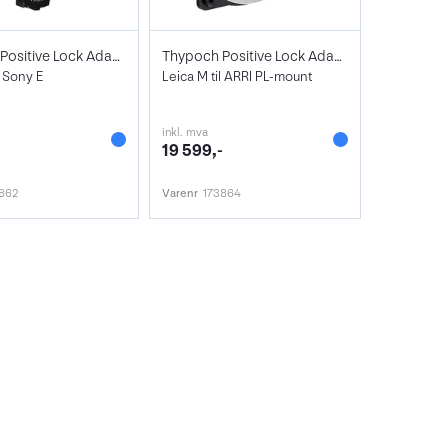
Thypoch Positive Lock Adapter M/E
Thypoch Positive Lock Adapter M/ARRI
l Sony E
Leica M til ARRI PL-mount
inkl. mva
19 599,-
862
Varenr
173864