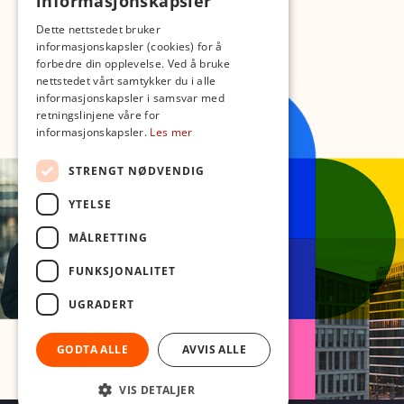
informasjonskapsler
Dette nettstedet bruker
informasjonskapsler (cookies) for å
forbedre din opplevelse. Ved å bruke
nettstedet vårt samtykker du i alle
informasjonskapsler i samsvar med
retningslinjene våre for
informasjonskapsler.
Les mer
STRENGT NØDVENDIG
YTELSE
MÅLRETTING
FUNKSJONALITET
UGRADERT
GODTA ALLE
AVVIS ALLE
VIS DETALJER