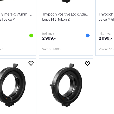
Thypoch Simera-C 75mm T1.5 FF
Thypoch Positive Lock Adapter M/Z
2 | Leica M
Leica M til Nikon Z
Leica M ti
inkl. mva
inkl. mva
-
2 999,-
2 999,-
4318
Varenr
173860
Varenr
173