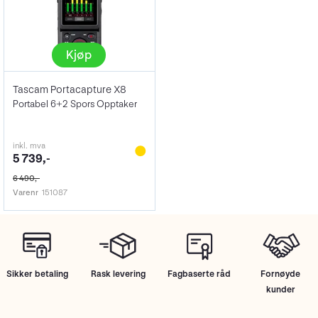
Kjøp
Tascam Portacapture X8
Portabel 6+2 Spors Opptaker
inkl. mva
5 739,-
6 490,-
Varenr
151087
Sikker betaling
Rask levering
Fagbaserte råd
Fornøyde
kunder