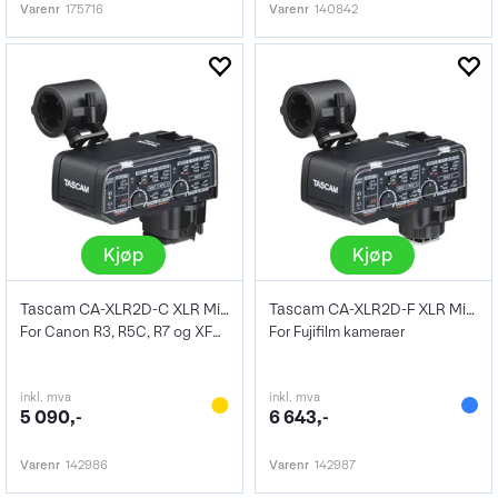
Varenr
175716
Varenr
140842
Kjøp
Kjøp
Tascam CA-XLR2D-C XLR Mikrofonadapte
Tascam CA-XLR2D-F XLR Mikrofonadapter
For Canon R3, R5C, R7 og XF605
For Fujifilm kameraer
inkl. mva
inkl. mva
5 090,-
6 643,-
Varenr
142986
Varenr
142987