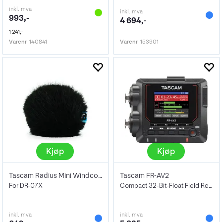
inkl. mva
inkl. mva
993,-
4 694,-
1 241,-
Varenr
140841
Varenr
153901
Kjøp
Kjøp
Tascam Radius Mini Windcover
Tascam FR-AV2
For DR-07X
Compact 32-Bit-Float Field Recorder
inkl. mva
inkl. mva