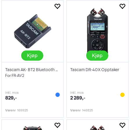
Kjøp
Kjøp
Tascam AK- BT2 Bluetooth Adapter
Tascam DR-40X Opptaker
For FR-AV2
inkl. mva
inkl. mva
829,-
2 289,-
Varenr
169925
Varenr
146825