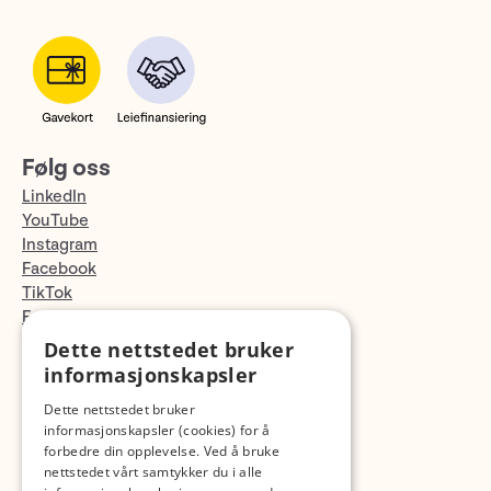
Følg oss
LinkedIn
YouTube
Instagram
Facebook
TikTok
Fotopodden
Dette nettstedet bruker
Med forbehold om skrive- og lagerfeil
informasjonskapsler
Dette nettstedet bruker
informasjonskapsler (cookies) for å
forbedre din opplevelse. Ved å bruke
nettstedet vårt samtykker du i alle