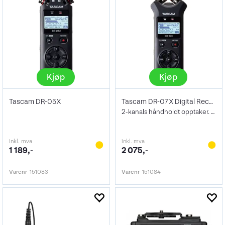
Kjøp
Kjøp
Tascam DR-05X
Tascam DR-07X Digital Recorder
2-kanals håndholdt opptaker. 2-inn/2-ut
inkl. mva
inkl. mva
1 189,-
2 075,-
Varenr
151083
Varenr
151084