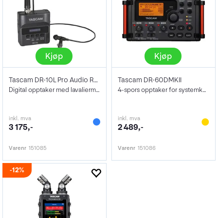
Kjøp
Kjøp
Tascam DR-10L Pro Audio Recorder
Tascam DR-60DMKII
Digital opptaker med lavaliermikrofon
4-spors opptaker for systemkamera
inkl. mva
inkl. mva
3 175,-
2 489,-
Varenr
151085
Varenr
151086
12%