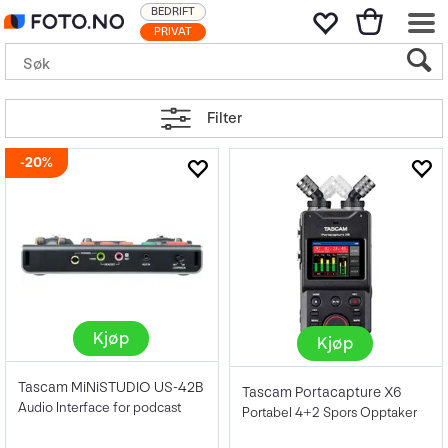
BEDRIFT
PRIVAT
Filter
20%
Kjøp
Kjøp
Tascam MiNiSTUDIO US-42B
Tascam Portacapture X6
Audio Interface for podcast
Portabel 4+2 Spors Opptaker