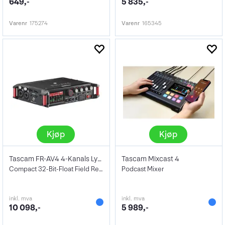
649,-
5 835,-
Varenr
175274
Varenr
165345
Kjøp
Kjøp
Tascam FR-AV4 4-Kanals Lydopptaker
Tascam Mixcast 4
Compact 32-Bit-Float Field Recorder
Podcast Mixer
inkl. mva
inkl. mva
10 098,-
5 989,-