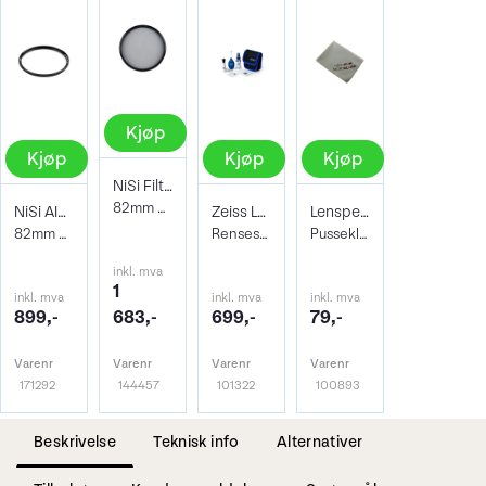
Kjøp
Kjøp
Kjøp
Kjøp
NiSi Filter Circ Polarizer True Color 82
82mm Pro Nano Pola Filter
NiSi AIR Protector Filter 82mm
Zeiss Lens Cleaning Kit
Lenspen Photo Microklear Cloth
82mm Beskyttelsesfilter
Rensesett for objektiv og kamera
Pusseklut i microfiber
inkl. mva
1
inkl. mva
inkl. mva
inkl. mva
899,-
683,-
699,-
79,-
Varenr
Varenr
Varenr
Varenr
171292
144457
101322
100893
Beskrivelse
Teknisk info
Alternativer