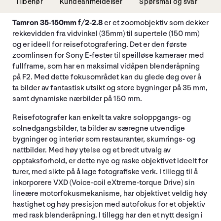
Tilbehør
Kundeanmeldelser
Spørsmål og svar
Tamron 35-150mm f/2-2.8
er et zoomobjektiv som dekker
rekkevidden fra vidvinkel (35mm) til supertele (150 mm)
og er ideell for reisefotografering. Det er den første
zoomlinsen for Sony E-fester til speilløse kameraer med
fullframe, som har en maksimal vidåpen blenderåpning
på F2. Med dette fokusområdet kan du glede deg over å
ta bilder av fantastisk utsikt og store bygninger på 35 mm,
samt dynamiske nærbilder på 150 mm.
Reisefotografer kan enkelt ta vakre soloppgangs- og
solnedgangsbilder, ta bilder av særegne utvendige
bygninger og interiør som restauranter, skumrings- og
nattbilder. Med høy ytelse og et bredt utvalg av
opptaksforhold, er dette nye og raske objektivet ideelt for
turer, med sikte på å lage fotografiske verk. I tillegg til å
inkorporere VXD (Voice-coil eXtreme-torque Drive) sin
lineære motorfokusmekanisme, har objektivet veldig høy
hastighet og høy presisjon med autofokus for et objektiv
med rask blenderåpning. I tillegg har den et nytt design i