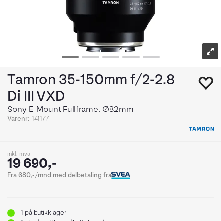
Tamron 35-150mm f/2-2.8
Di III VXD
Sony E-Mount Fullframe. Ø82mm
Varenr:
141177
inkl. mva
19 690,-
Fra 680,-/mnd med delbetaling fra
1
på butikklager