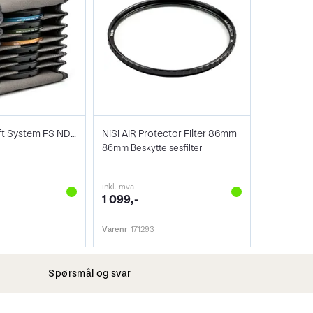
NiSi Filter Swift System FS ND Kit
NiSi AIR Protector Filter 86mm
86mm Beskyttelsesfilter
inkl. mva
1 099,-
Varenr
171293
Spørsmål og svar