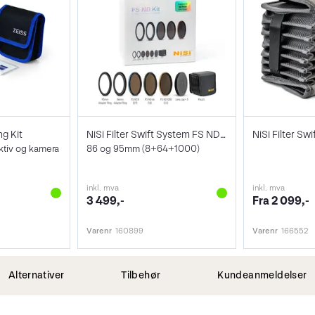
ng Kit
NiSi Filter Swift System FS ND Kit
ktiv og kamera
86 og 95mm (8+64+1000)
inkl. mva
inkl. mva
3 499,-
Fra 2 099,-
Varenr
160899
Varenr
166552
Alternativer
Tilbehør
Kundeanmeldelser