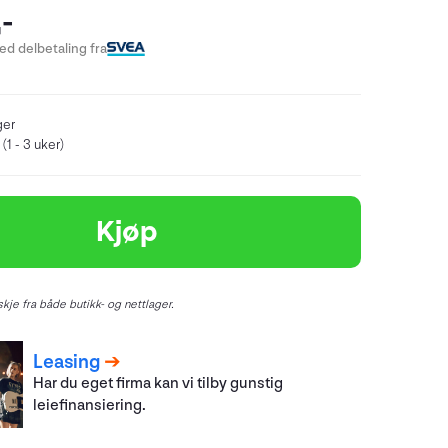
-
d delbetaling fra
ger
(1 - 3 uker)
Kjøp
kje fra både butikk- og nettlager.
Leasing
Har du eget firma kan vi tilby gunstig
leiefinansiering.