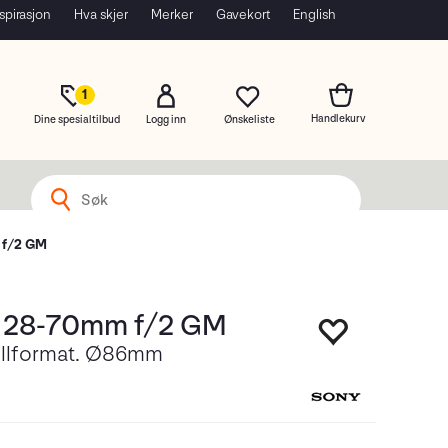
spirasjon
Hva skjer
Merker
Gavekort
English
1
Dine spesialtilbud
Logg inn
 f/2 GM
 28-70mm f/2 GM
ullformat. Ø86mm