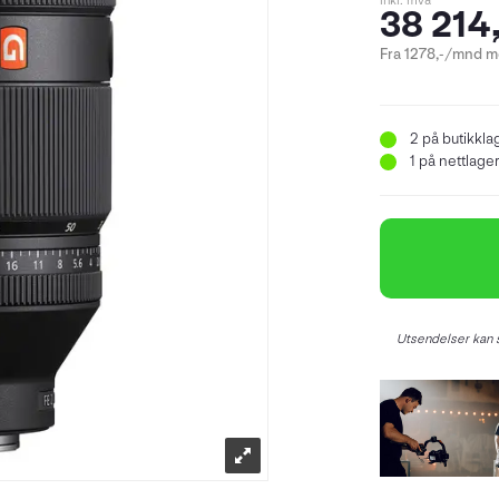
inkl. mva
38 214,
Fra 1278,-/mnd me
2
på butikkla
1
på nettlager 
Utsendelser kan s