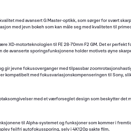
itet med avansert G Master-optikk, som sørger for svært skarpe o
rasjon med jevn bokeh som kan måle seg med kvaliteten til primeo
eære XD-motorteknologien til FE 28-70mm F2 GM. Det er perfekt for
en de avanserte sporingsfunksjonene holder motivets øyne skarp
e og gir jevne fokusoverganger med tilpassbar zoomrotasjonshasti
 er kompatibelt med fokusvariasjonskompenseringen til Sony, slik 
taksomgivelser med et værforseglet design som beskytter det mot s
funksjonene til Alpha-systemet og funksjoner som kommer i fremti
pplev feilfri autofokussporing, selv i 4K120p sakte film.