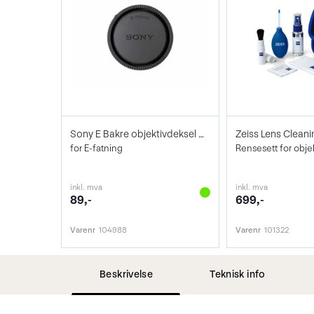
Sony E Bakre objektivdeksel ALC-R1EM
Zeiss Lens Cleani
for E-fatning
Rensesett for obje
inkl. mva
inkl. mva
89,-
699,-
Varenr
104988
Varenr
101322
Beskrivelse
Teknisk info