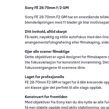
Sony FE 28-70mm f/2 GM
Sony FE 28-70mm F2 GM har en enestående bildekval
blenderåpningen med 11 blader gir klar motivsepa
Ditt innhold, alltid skarpt
Få raskt, nøyaktig og stille autofokus med den lin
arrangementsfotografering eller filmskaping, sid
Gjør alle scener filmaktige
Dette objektivet er også designet for filmskaper
lite fokusvariasjon for konsistent innramming. Det
fokusovergangene til scenene dine.
Laget for profesjonelle
FE 28-70mm F2 GM er laget for å tåle krevende opp
sin klasse gjør det perfekt til alle slags opptak.
Konstruert for fremtiden
Med objektiver fra Sony kan du dra nytte av alle 
få mer stabile opptak med aktiv stabilisering, og o