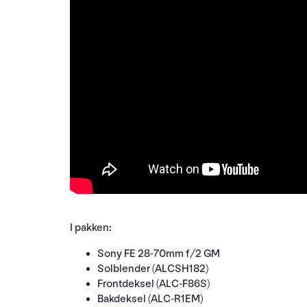
I pakken:
Sony FE 28-70mm f/2 GM
Solblender (ALCSH182)
Frontdeksel (ALC-F86S)
Bakdeksel (ALC-R1EM)