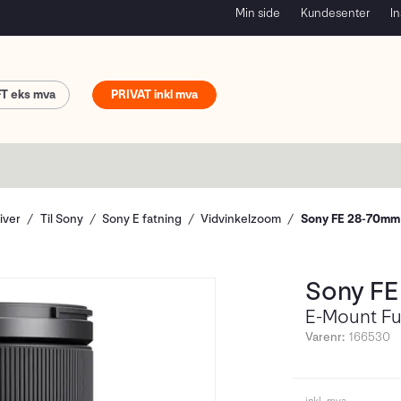
Min side
Kundesenter
In
FT
PRIVAT
iver
Til Sony
Sony E fatning
Vidvinkelzoom
Sony FE 28-70mm
Sony FE
E-Mount F
Varenr:
166530