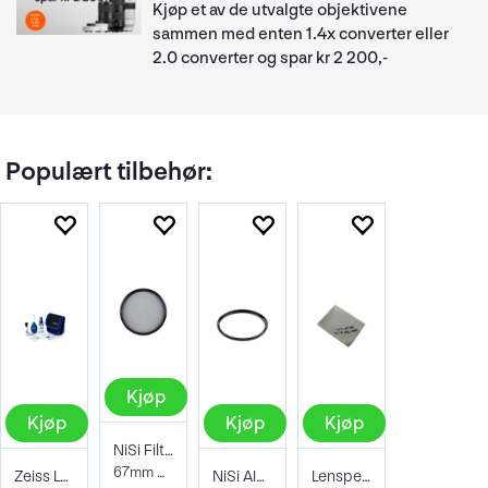
Kjøp et av de utvalgte objektivene
sammen med enten 1.4x converter eller
2.0 converter og spar kr 2 200,-
Populært tilbehør:
Kjøp
Kjøp
Kjøp
Kjøp
NiSi Filter Circ Polarizer True Color 67
67mm Pro Nano Pola Filter
Zeiss Lens Cleaning Kit
NiSi AIR Protector Filter 67mm
Lenspen Photo Microklear Cloth