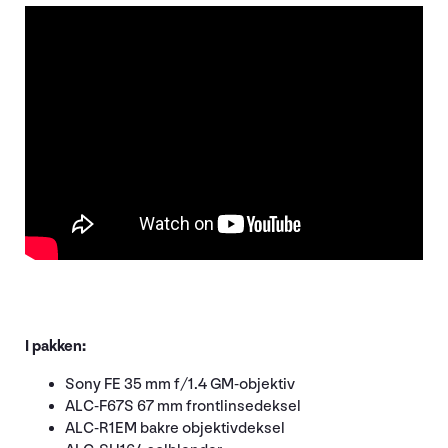
I pakken:
Sony FE 35 mm f/1.4 GM-objektiv
ALC-F67S 67 mm frontlinsedeksel
ALC-R1EM bakre objektivdeksel