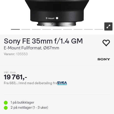
Sony FE 35mm f/1.4 GM
E-Mount Fullformat. Ø67mm
Varenr:
135553
inkl. mva
19 761,-
Fra 683,-/mnd med delbetaling fra
1
på butikklager
2
på nettlager (1 - 3 uker)