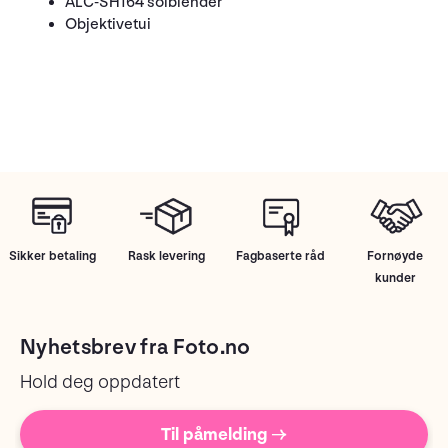
ALC-SH164 solblender
Objektivetui
Sikker betaling
Rask levering
Fagbaserte råd
Fornøyde
kunder
Nyhetsbrev fra Foto.no
Hold deg oppdatert
Til påmelding →