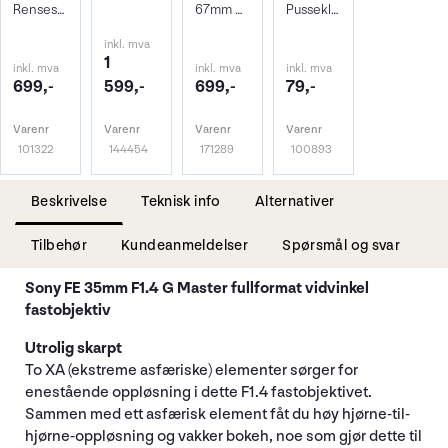
Rensesett for objektiv og kamera
67mm Beskyttelsesfilter
Pusseklut i microfiber
inkl. mva
1
inkl. mva
inkl. mva
inkl. mva
699,-
599,-
699,-
79,-
Varenr
Varenr
Varenr
Varenr
101322
144454
171289
100893
Beskrivelse
Teknisk info
Alternativer
Tilbehør
Kundeanmeldelser
Spørsmål og svar
Sony FE 35mm F1.4 G Master fullformat vidvinkel
fastobjektiv
Utrolig skarpt
To XA (ekstreme asfæriske) elementer sørger for
enestående oppløsning i dette F1.4 fastobjektivet.
Sammen med ett asfærisk element fåt du høy hjørne-til-
hjørne-oppløsning og vakker bokeh, noe som gjør dette til