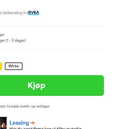
 delbetaling fra
ger
er (1 - 3 dager)
White
Kjøp
kje fra både butikk- og nettlager.
Leasing