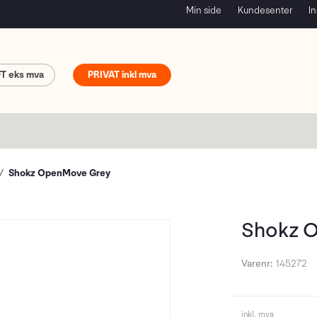
Min side
Kundesenter
In
FT
PRIVAT
Shokz OpenMove Grey
Shokz 
Varenr:
145272
inkl. mva