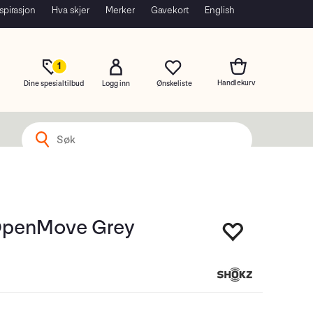
spirasjon
Hva skjer
Merker
Gavekort
English
1
Dine spesialtilbud
Logg inn
OpenMove Grey