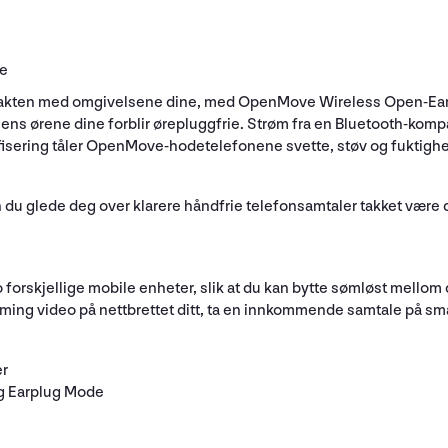
de
ontakten med omgivelsene dine, med OpenMove Wireless Open-Ear
mens ørene dine forblir ørepluggfrie. Strøm fra en Bluetooth-kom
sifisering tåler OpenMove-hodetelefonene svette, støv og fuktighe
 du glede deg over klarere håndfrie telefonsamtaler takket vær
orskjellige mobile enheter, slik at du kan bytte sømløst mellom
aming video på nettbrettet ditt, ta en innkommende samtale på sma
er
og Earplug Mode