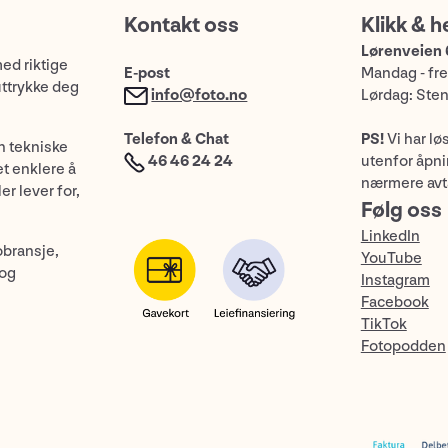
Kontakt oss
Klikk & h
Lørenveien 
med riktige
E-post
Mandag - fre
uttrykke deg
info@foto.no
Lørdag: Ste
Telefon & Chat
PS!
Vi har lø
n tekniske
46 46 24 24
utenfor åpnin
et enklere å
nærmere avt
er lever for,
Følg oss
LinkedIn
obransje,
YouTube
 og
Instagram
Facebook
TikTok
Fotopodden