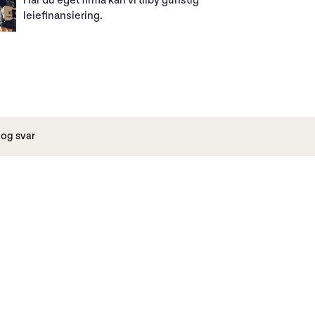
Har du eget firma kan vi tilby gunstig
leiefinansiering.
og svar