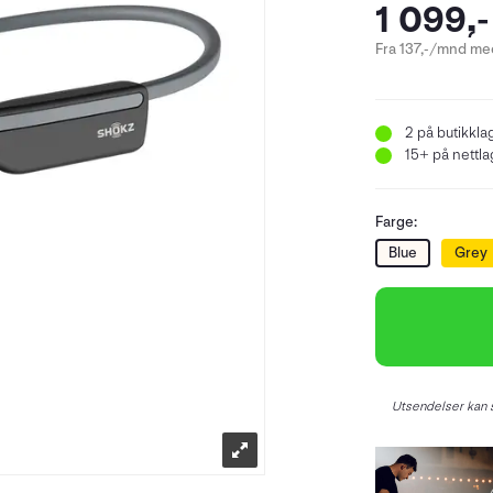
1 099,-
Fra 137,-/mnd med
2
på butikkla
15+
på nettlag
Farge:
Blue
Grey
Utsendelser kan s