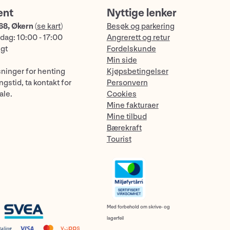
ent
Nyttige lenker
68, Økern
(
se kart
)
Besøk og parkering
dag: 10:00 - 17:00
Angrerett og retur
ngt
Fordelskunde
Min side
sninger for henting
Kjøpsbetingelser
gstid, ta kontakt for
Personvern
ale.
Cookies
Mine fakturaer
Mine tilbud
Bærekraft
Tourist
Med forbehold om skrive- og
lagerfeil