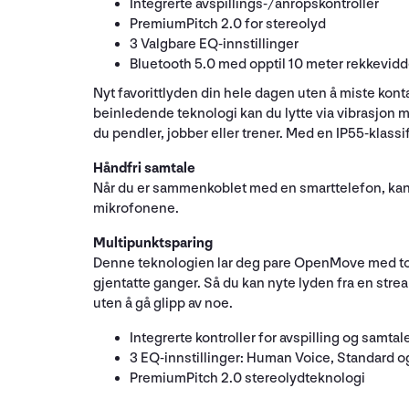
Integrerte avspillings-/anropskontroller
PremiumPitch 2.0 for stereolyd
3 Valgbare EQ-innstillinger
Bluetooth 5.0 med opptil 10 meter rekkevid
Nyt favorittlyden din hele dagen uten å miste k
beinledende teknologi kan du lytte via vibrasjon 
du pendler, jobber eller trener. Med en IP55-klas
Håndfri samtale
Når du er sammenkoblet med en smarttelefon, kan
mikrofonene.
Multipunktsparing
Denne teknologien lar deg pare OpenMove med to f
gjentatte ganger. Så du kan nyte lyden fra en stre
uten å gå glipp av noe.
Integrerte kontroller for avspilling og samtal
3 EQ-innstillinger: Human Voice, Standard 
PremiumPitch 2.0 stereolydteknologi