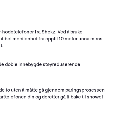
-hodetelefoner fra Shokz. Ved å bruke
patibel mobilenhet fra opptil 10 meter unna mens
t.
e de doble innebygde støyreduserende
 de to uten å måtte gå gjennom paringsprosessen
rttelefonen din og deretter gå tilbake til showet