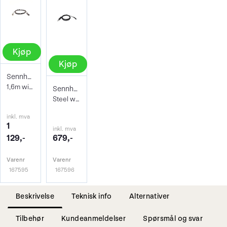
Kjøp
Kjøp
Sennheiser Headset Cable
1,6m with special plug. Black
Sennheiser Headset Cable
Steel wire with 3,5mm lockable mini-jack
inkl. mva
1
inkl. mva
129,-
679,-
Varenr
Varenr
167595
167596
Beskrivelse
Teknisk info
Alternativer
Tilbehør
Kundeanmeldelser
Spørsmål og svar