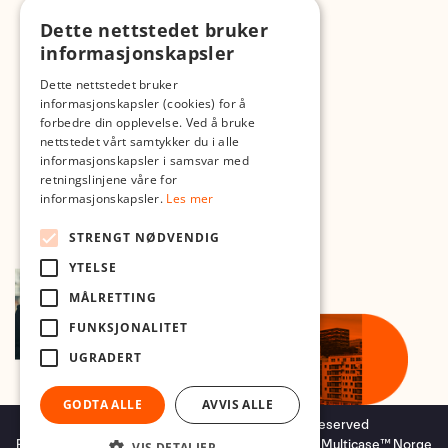
Dette nettstedet bruker
Med forbehold om skrive- og lagerfeil
informasjonskapsler
Dette nettstedet bruker
informasjonskapsler (cookies) for å
forbedre din opplevelse. Ved å bruke
nettstedet vårt samtykker du i alle
informasjonskapsler i samsvar med
retningslinjene våre for
informasjonskapsler.
Les mer
STRENGT NØDVENDIG
YTELSE
MÅLRETTING
FUNKSJONALITET
UGRADERT
GODTA ALLE
AVVIS ALLE
Copyright © 2026 Foto.no - All rights reserved
Forretningssystem
og
nettbutikkløsning
levert av
Multicase™ Norge
VIS DETALJER