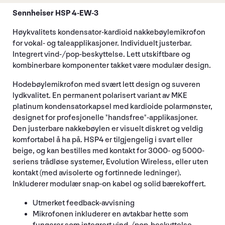
Sennheiser HSP 4-EW-3
Høykvalitets kondensator-kardioid nakkebøylemikrofon
for vokal- og taleapplikasjoner. Individuelt justerbar.
Integrert vind-/pop-beskyttelse. Lett utskiftbare og
kombinerbare komponenter takket være modulær design.
Hodebøylemikrofon med svært lett design og suveren
lydkvalitet. En permanent polarisert variant av MKE
platinum kondensatorkapsel med kardioide polarmønster,
designet for profesjonelle "handsfree"-applikasjoner.
Den justerbare nakkebøylen er visuelt diskret og veldig
komfortabel å ha på. HSP4 er tilgjengelig i svart eller
beige, og kan bestilles med kontakt for 3000- og 5000-
seriens trådløse systemer, Evolution Wireless, eller uten
kontakt (med avisolerte og fortinnede ledninger).
Inkluderer modulær snap-on kabel og solid bærekoffert.
Utmerket feedback-avvisning
Mikrofonen inkluderer en avtakbar hette som