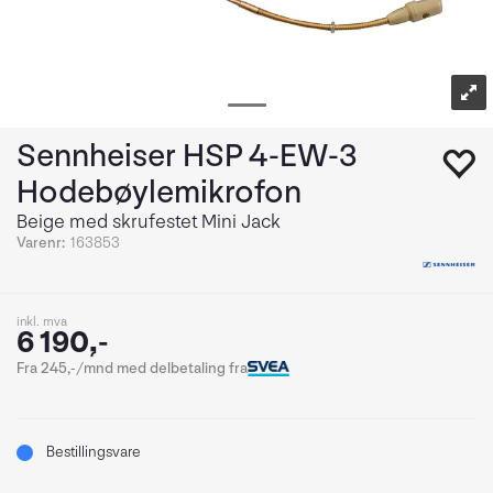
Sennheiser HSP 4-EW-3
Hodebøylemikrofon
Beige med skrufestet Mini Jack
Varenr:
163853
inkl. mva
6 190,-
Fra 245,-/mnd med delbetaling fra
Bestillingsvare