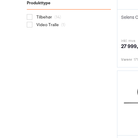
Produkttype
Selens C
Tilbehør
(14)
Video Tralle
(1)
inkl. mva
27 999,
Varenr
17