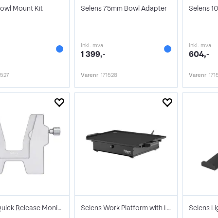
owl Mount Kit
Selens 75mm Bowl Adapter
inkl. mva
inkl. mva
1 399,-
604,-
1527
Varenr
171528
Varenr
171
Selens Quick Release Monitor Mount Plate
Selens Work Platform with Locking Drawer
Selens L