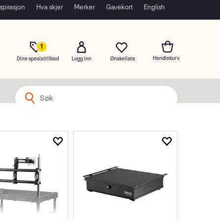
spirasjon
Hva skjer
Merker
Gavekort
English
1
Dine spesialtilbud
Logg inn