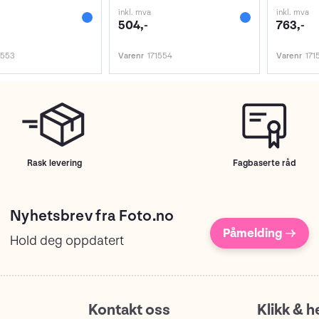
inkl. mva
inkl. mva
504,-
763,-
1553
Varenr
171554
Varenr
171
Rask levering
Fagbaserte råd
Nyhetsbrev fra Foto.no
Påmelding →
Hold deg oppdatert
Kontakt oss
Klikk & h