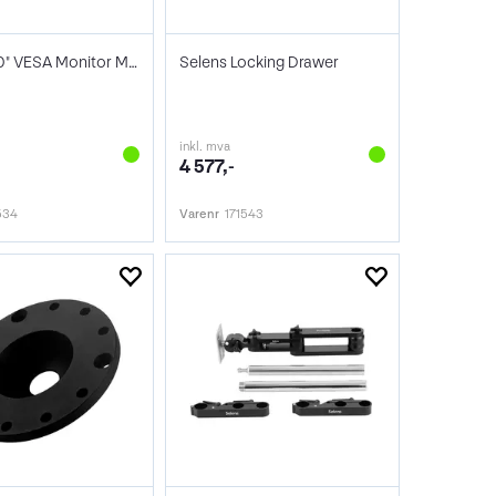
Selens 40" VESA Monitor Mounting System
Selens Locking Drawer
inkl. mva
4 577,-
534
Varenr
171543