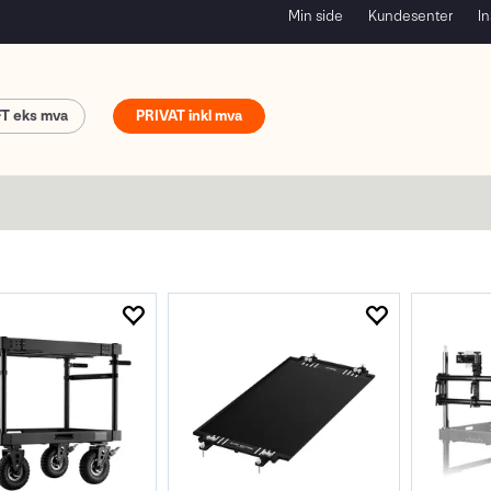
Min side
Kundesenter
In
FT
PRIVAT