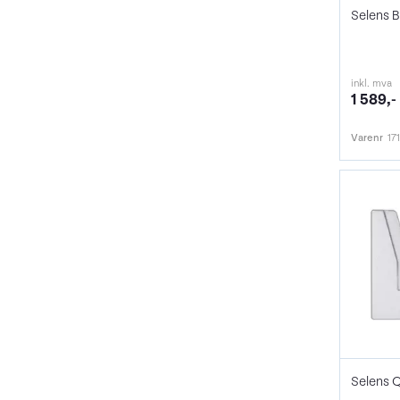
Selens B
inkl. mva
1 589,-
Varenr
17