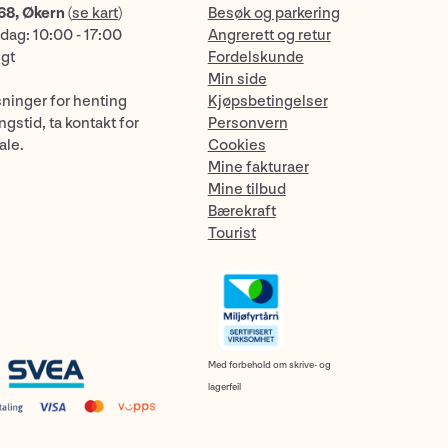
68, Økern
(
se kart
)
Besøk og parkering
dag: 10:00 - 17:00
Angrerett og retur
ngt
Fordelskunde
Min side
sninger for henting
Kjøpsbetingelser
gstid, ta kontakt for
Personvern
ale.
Cookies
Mine fakturaer
Mine tilbud
Bærekraft
Tourist
Med forbehold om skrive- og
lagerfeil