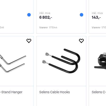
inkl. mva
inkl. mva
6 802,-
143,-
1541
Varenr
171544
Varenr
171
C-Stand Hanger
Selens Cable Hooks