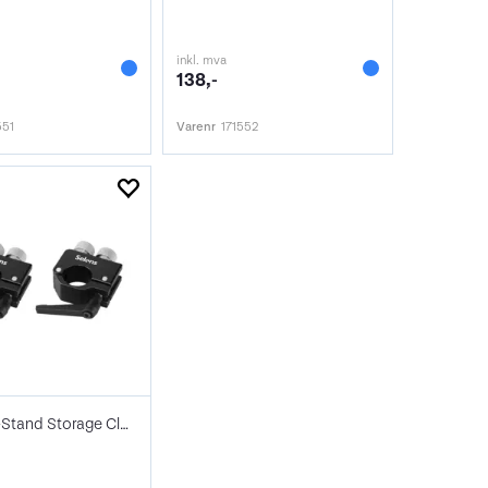
inkl. mva
138,-
551
Varenr
171552
Selens C-Stand Storage Clamps