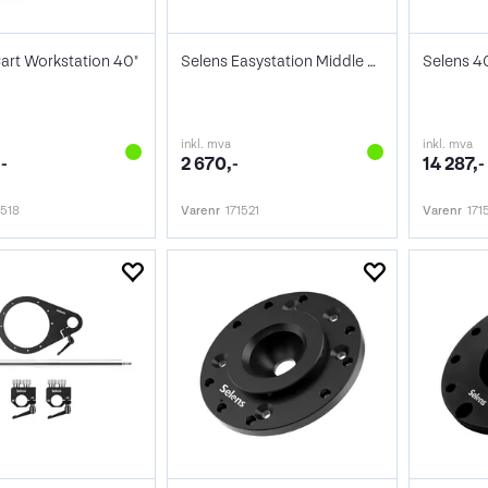
art Workstation 40"
Selens Easystation Middle Shelf 40”
inkl. mva
inkl. mva
-
2 670,-
14 287,-
1518
Varenr
171521
Varenr
171