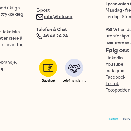
Lørenveien 
med riktige
E-post
Mandag - fre
uttrykke deg
info@foto.no
Lørdag: Ste
Telefon & Chat
PS!
Vi har lø
n tekniske
46 46 24 24
utenfor åpnin
et enklere å
nærmere avt
er lever for,
Følg oss
LinkedIn
obransje,
YouTube
 og
Instagram
Facebook
TikTok
Fotopodden