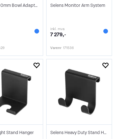
Selens 100mm Bowl Adapter
Selens Monitor Arm System
inkl. mva
7 279,-
529
Varenr
171536
ight Stand Hanger
Selens Heavy Duty Stand Hanger