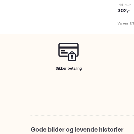
inkl. mva
302,-
Varenr
17
Sikker betaling
Gode bilder og levende historier