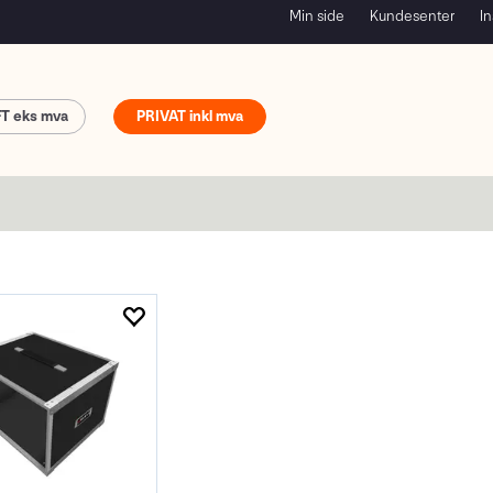
Min side
Kundesenter
In
FT
PRIVAT