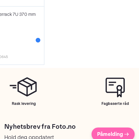
nerrack 7U 370 mm
0645
Rask levering
Fagbaserte råd
Nyhetsbrev fra Foto.no
Påmelding →
Hold deg oppdatert