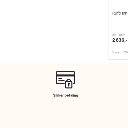
Rufo In
inkl. mva
2 636,-
Varenr
13
Sikker betaling