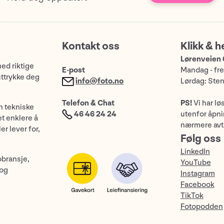
Kontakt oss
Klikk & h
Lørenveien 
med riktige
E-post
Mandag - fre
uttrykke deg
info@foto.no
Lørdag: Ste
Telefon & Chat
PS!
Vi har lø
n tekniske
46 46 24 24
utenfor åpnin
et enklere å
nærmere avt
er lever for,
Følg oss
LinkedIn
obransje,
YouTube
 og
Instagram
Facebook
TikTok
Fotopodden