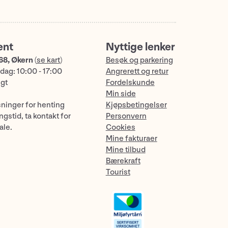
ent
Nyttige lenker
68, Økern
(
se kart
)
Besøk og parkering
dag: 10:00 - 17:00
Angrerett og retur
ngt
Fordelskunde
Min side
sninger for henting
Kjøpsbetingelser
gstid, ta kontakt for
Personvern
ale.
Cookies
Mine fakturaer
Mine tilbud
Bærekraft
Tourist