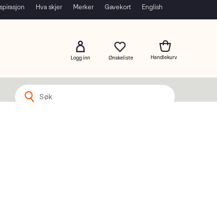
spirasjon
Hva skjer
Merker
Gavekort
English
Logg inn