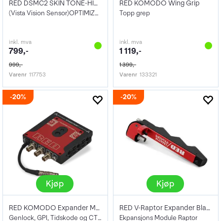
RED DSMC2 SKIN TONE-HIGHLIGHT/LOW LIGHT
RED KOMODO Wing Grip
(Vista Vision Sensor)OPTIMIZED OLPF PACK
Topp grep
inkl. mva
inkl. mva
799,-
1 119,-
999,-
1 399,-
Varenr
117753
Varenr
133321
20%
20%
Kjøp
Kjøp
RED KOMODO Expander Module
RED V-Raptor Expander Blade
Genlock, GPI, Tidskode og CTRL
Ekpansjons Module Raptor