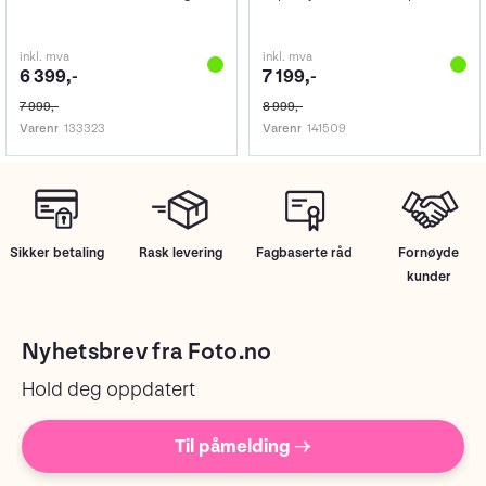
inkl. mva
inkl. mva
6 399,-
7 199,-
7 999,-
8 999,-
Varenr
133323
Varenr
141509
Sikker betaling
Rask levering
Fagbaserte råd
Fornøyde
kunder
Nyhetsbrev fra Foto.no
Hold deg oppdatert
Til påmelding →