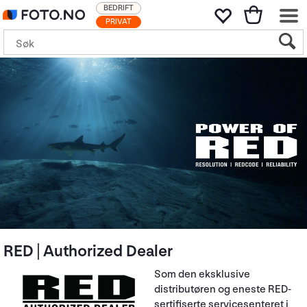
BEDRIFT
PRIVAT
RED | Authorized Dealer
Som den eksklusive
distributøren og eneste RED-
sertifiserte servicesenteret i