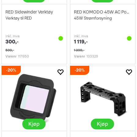
RED Sidewinder Verktøy
RED KOMODO 45W AC Power Adaptor
Verktøy til RED
45W Strømforsyning
inkl. mva
inkl. mva
300,-
1 119,-
599,-
1 399,-
Varenr
117650
Varenr
133329
20%
20%
Kjøp
Kjøp