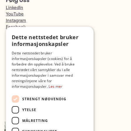
Følg oss
LinkedIn
YouTube
Instagram
Facebook
TikTok
Dette nettstedet bruker
Fotopodden
informasjonskapsler
Dette nettstedet bruker
Med forbehold om skrive- og lagerfeil
informasjonskapsler (cookies) for å
forbedre din opplevelse. Ved å bruke
nettstedet vårt samtykker du i alle
informasjonskapsler i samsvar med
retningslinjene våre for
informasjonskapsler.
Les mer
STRENGT NØDVENDIG
YTELSE
MÅLRETTING