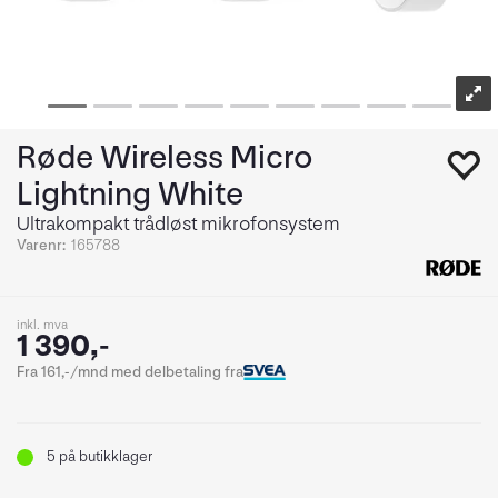
Røde Wireless Micro
Lightning White
Ultrakompakt trådløst mikrofonsystem
Varenr:
165788
inkl. mva
1 390,-
Fra 161,-/mnd med delbetaling fra
5
på butikklager