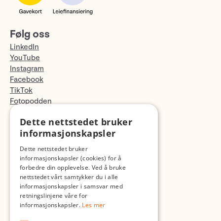
Følg oss
LinkedIn
YouTube
Instagram
Facebook
TikTok
Fotopodden
Dette nettstedet bruker
Med forbehold om skrive- og lagerfeil
informasjonskapsler
Dette nettstedet bruker
informasjonskapsler (cookies) for å
forbedre din opplevelse. Ved å bruke
nettstedet vårt samtykker du i alle
informasjonskapsler i samsvar med
retningslinjene våre for
informasjonskapsler.
Les mer