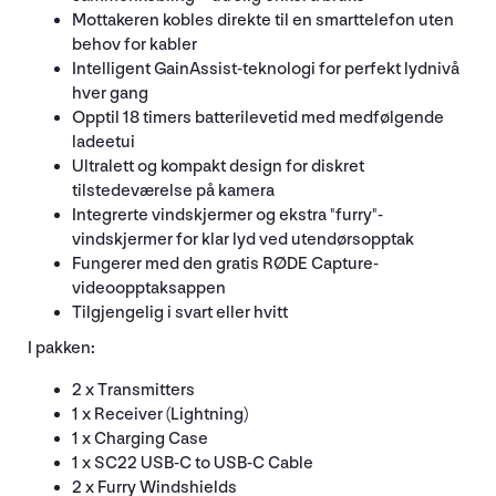
Mottakeren kobles direkte til en smarttelefon uten
behov for kabler
Intelligent GainAssist-teknologi for perfekt lydnivå
hver gang
Opptil 18 timers batterilevetid med medfølgende
ladeetui
Ultralett og kompakt design for diskret
tilstedeværelse på kamera
Integrerte vindskjermer og ekstra "furry"-
vindskjermer for klar lyd ved utendørsopptak
Fungerer med den gratis RØDE Capture-
videoopptaksappen
Tilgjengelig i svart eller hvitt
I pakken:
2 x Transmitters
1 x Receiver (Lightning)
1 x Charging Case
1 x SC22 USB-C to USB-C Cable
2 x Furry Windshields