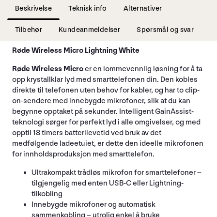
Beskrivelse
Teknisk info
Alternativer
Tilbehør
Kundeanmeldelser
Spørsmål og svar
Røde Wireless Micro Lightning White
Røde Wireless Micro
er en lommevennlig løsning for å ta
opp krystallklar lyd med smarttelefonen din. Den kobles
direkte til telefonen uten behov for kabler, og har to clip-
on-sendere med innebygde mikrofoner, slik at du kan
begynne opptaket på sekunder. Intelligent GainAssist-
teknologi sørger for perfekt lyd i alle omgivelser, og med
opptil 18 timers batterilevetid ved bruk av det
medfølgende ladeetuiet, er dette den ideelle mikrofonen
for innholdsproduksjon med smarttelefon.
Ultrakompakt trådløs mikrofon for smarttelefoner –
tilgjengelig med enten USB-C eller Lightning-
tilkobling
Innebygde mikrofoner og automatisk
sammenkobling – utrolig enkel å bruke