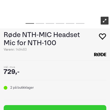
Røde NTH-MIC Headset
Mic for NTH-100
Varenr:
149483
inkl. mva
729,-
2
på butikklager