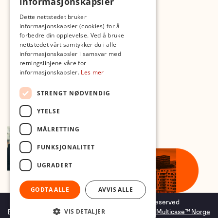
informasjonskapsler
Med forbehold om skrive- og lagerfeil
Dette nettstedet bruker
informasjonskapsler (cookies) for å
forbedre din opplevelse. Ved å bruke
nettstedet vårt samtykker du i alle
informasjonskapsler i samsvar med
retningslinjene våre for
informasjonskapsler.
Les mer
STRENGT NØDVENDIG
YTELSE
MÅLRETTING
FUNKSJONALITET
UGRADERT
GODTA ALLE
AVVIS ALLE
Copyright © 2026 Foto.no - All rights reserved
VIS DETALJER
Forretningssystem
og
nettbutikkløsning
levert av
Multicase™ Norge