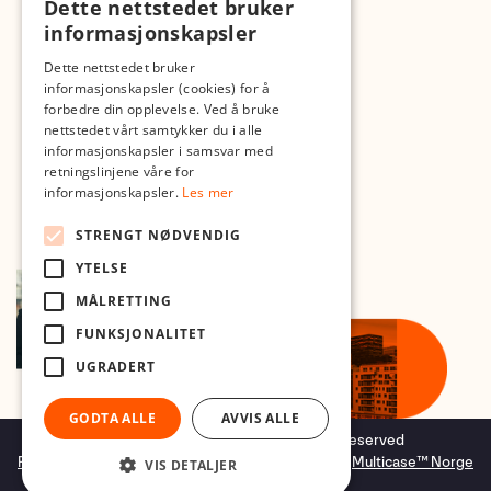
Dette nettstedet bruker
Med forbehold om skrive- og lagerfeil
informasjonskapsler
Dette nettstedet bruker
informasjonskapsler (cookies) for å
forbedre din opplevelse. Ved å bruke
nettstedet vårt samtykker du i alle
informasjonskapsler i samsvar med
retningslinjene våre for
informasjonskapsler.
Les mer
STRENGT NØDVENDIG
YTELSE
MÅLRETTING
FUNKSJONALITET
UGRADERT
GODTA ALLE
AVVIS ALLE
Copyright © 2026 Foto.no - All rights reserved
Forretningssystem
og
nettbutikkløsning
levert av
Multicase™ Norge
VIS DETALJER
AS