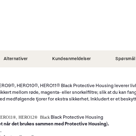
Alternativer
Kundeanmeldelser
Spørsmål 
HERO9®, HERO10®, HERO11® Black Protective Housing leverer livli
g sikkert mellom røde, magenta- eller snorkelfiltre; slik at du kan 
d medfølgende tjorer for ekstra sikkerhet. Inkludert er et beskytt
Black Protective Housing
HERO11®, HERO12®
Black
et når det brukes sammen med Protective Housing).
.