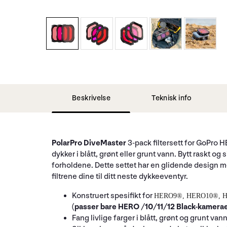
Beskrivelse
Teknisk info
PolarPro DiveMaster
3-pack filtersett for GoPro 
dykker i blått, grønt eller grunt vann. Bytt raskt o
forholdene. Dette settet har en glidende design me
filtrene dine til ditt neste dykkeeventyr.
Konstruert spesifikt for
HERO9
®,
HERO10
®, 
(passer bare HERO /10/11/12 Black-kamera
Fang livlige farger i blått, grønt og grunt vann