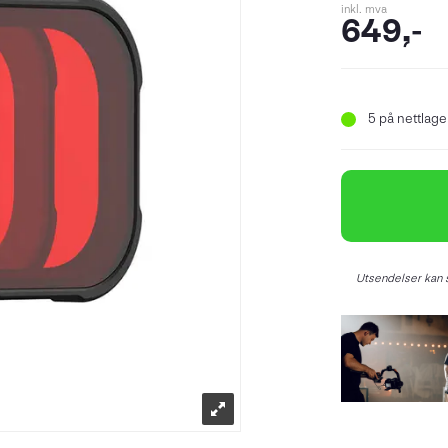
inkl. mva
649,-
5
på nettlager
Utsendelser kan s