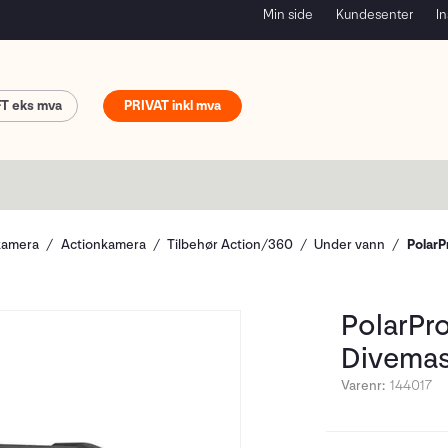
Min side
Kundesenter
In
FT
PRIVAT
kamera
Actionkamera
Tilbehør Action/360
Under vann
PolarP
PolarPr
Divemas
Varenr:
144017