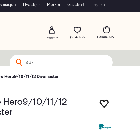
spirasjon
Hva skjer
Merker
Gavekort
English
Logg inn
ro Hero9/10/11/12 Divemaster
o Hero9/10/11/12
ter