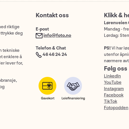
Kontakt oss
Klikk & h
Lørenveien 
med riktige
E-post
Mandag - fre
uttrykke deg
info@foto.no
Lørdag: Ste
Telefon & Chat
PS!
Vi har lø
n tekniske
46 46 24 24
utenfor åpnin
et enklere å
nærmere avt
er lever for,
Følg oss
LinkedIn
obransje,
YouTube
 og
Instagram
Facebook
TikTok
Fotopodden