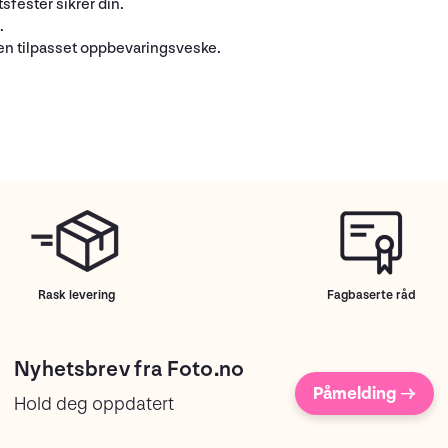
fester sikrer din.
.
 en tilpasset oppbevaringsveske.
Rask levering
Fagbaserte råd
Nyhetsbrev fra Foto.no
Påmelding →
Hold deg oppdatert