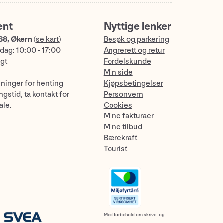
ent
Nyttige lenker
68, Økern
(
se kart
)
Besøk og parkering
dag: 10:00 - 17:00
Angrerett og retur
ngt
Fordelskunde
Min side
sninger for henting
Kjøpsbetingelser
gstid, ta kontakt for
Personvern
ale.
Cookies
Mine fakturaer
Mine tilbud
Bærekraft
Tourist
Med forbehold om skrive- og