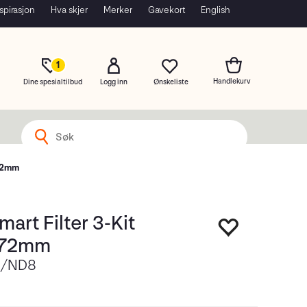
spirasjon
Hva skjer
Merker
Gavekort
English
1
Dine spesialtilbud
Logg inn
 72mm
art Filter 3-Kit
 72mm
L/ND8