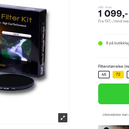
inkl. mva
1 099,-
Fra 137,-/mnd med
8
på butikkla
Filterstørrelse (m
46
72
Utsendelser kan s