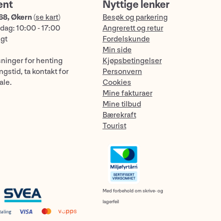
ent
Nyttige lenker
68, Økern
(
se kart
)
Besøk og parkering
dag: 10:00 - 17:00
Angrerett og retur
ngt
Fordelskunde
Min side
sninger for henting
Kjøpsbetingelser
gstid, ta kontakt for
Personvern
ale.
Cookies
Mine fakturaer
Mine tilbud
Bærekraft
Tourist
Med forbehold om skrive- og
lagerfeil