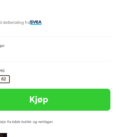
 delbetaling fra
ger
m):
82
Kjøp
kje fra både butikk- og nettlager.