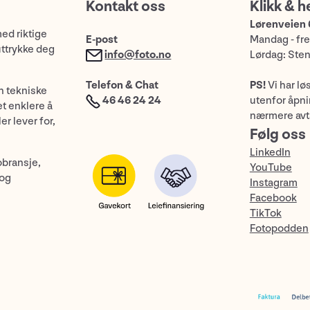
Kontakt oss
Klikk & h
Lørenveien 
med riktige
E-post
Mandag - fre
uttrykke deg
info@foto.no
Lørdag: Ste
Telefon & Chat
PS!
Vi har lø
n tekniske
46 46 24 24
utenfor åpnin
et enklere å
nærmere avt
er lever for,
Følg oss
LinkedIn
obransje,
YouTube
 og
Instagram
Facebook
TikTok
Fotopodden