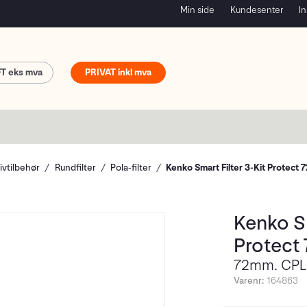
Min side
Kundesenter
In
FT
PRIVAT
ivtilbehør
Rundfilter
Pola-filter
Kenko Smart Filter 3-Kit Protect
Kenko Sm
Protect
72mm. CP
Varenr:
164863