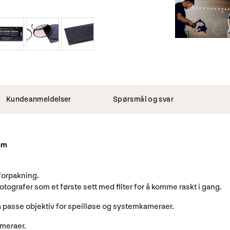
Kundeanmeldelser
Spørsmål og svar
mm
 forpakning.
ografer som et første sett med filter for å komme raskt i gang.
or å passe objektiv for speilløse og systemkameraer.
ameraer.