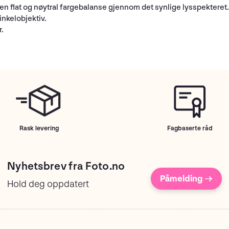
n flat og nøytral fargebalanse gjennom det synlige lysspekteret.
nkelobjektiv.
r.
Rask levering
Fagbaserte råd
Nyhetsbrev fra Foto.no
Påmelding →
Hold deg oppdatert