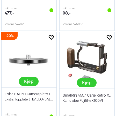
inkl. mva
inkl. mva
477,-
98,-
Varenr
144671
Varenr
145865
20%
Kjøp
Kjøp
Foba BALPO Kameraplate 1/4-3/8"
SmallRig 4557 Cage Retro X100VI
Ekstra Topplate til BALLO/BALLA
Kamerabur Fujifilm X100VI
inkl. mva
inkl. mva