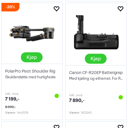
20%
Kjøp
Kjøp
PolarPro Pivot Shoulder Rig
Canon CF-R20EP Batterigrep
Skulderstøtte med hurtigfeste
Med kjøling og ethernet. For R5 Mark II
inkl. mva
inkl. mva
7 199,-
7 890,-
8 999,-
Varenr
144308
Varenr
163245