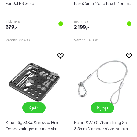
For DJI RS Serien
BaseCamp Matte Box til 15mm ROD
inkl. mva
inkl. mva
679,-
2 199,-
Varenr
135486
Varenr
137365
Kjøp
Kjøp
SmallRig 3184 Screw & Hex Key Storage Pl
Kupo SW-01 75cm Long Safety Wire
Oppbevaringsplate med skruer og verktøy
3,5mm Diameter sikkerhetskabel