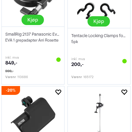
Kjøp
Kjøp
SmallRig 2137 Panasonic Eva1 Handgrip Ad
Tentacle Locking Clamps for Sync E
EVA 1 grepadapter Arri Rosette
5pk
inkl. mva
inkl. mva
849,-
200,-
999,-
Varenr
113686
Varenr
165172
20%