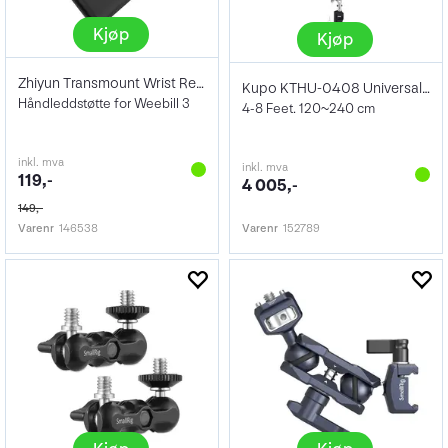
Kjøp
Kjøp
Zhiyun Transmount Wrist Rest
Kupo KTHU-0408 Universal Head
Håndleddstøtte for Weebill 3
4-8 Feet. 120~240 cm
inkl. mva
inkl. mva
119,-
4 005,-
149,-
Varenr
146538
Varenr
152789