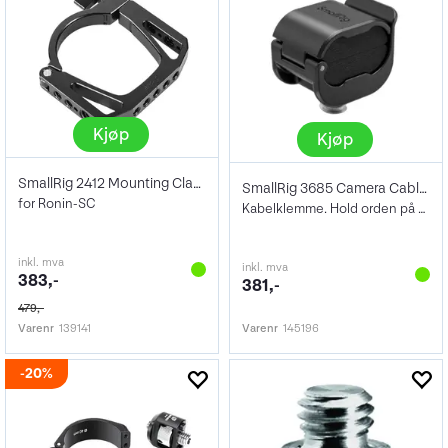
Kjøp
Kjøp
SmallRig 2412 Mounting Clamp
SmallRig 3685 Camera Cable Clamp
for Ronin-SC
Kabelklemme. Hold orden på kabler
inkl. mva
inkl. mva
383,-
381,-
479,-
Varenr
139141
Varenr
145196
20%