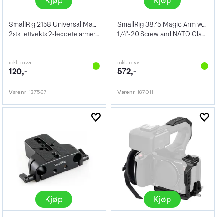
Kjøp
Kjøp
SmallRig 2158 Universal Magic Arms
SmallRig 3875 Magic Arm w/Dual Ball Head
2stk lettvekts 2-leddete armer 1 kg
1/4"-20 Screw and NATO Clamp
inkl. mva
inkl. mva
120,-
572,-
Varenr
137567
Varenr
167011
Kjøp
Kjøp