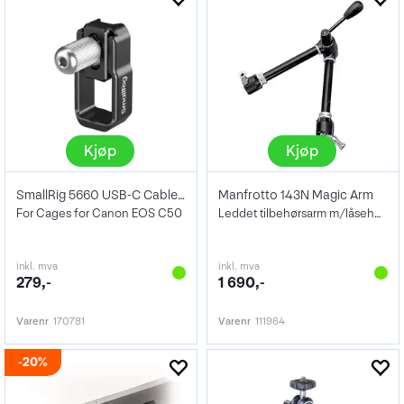
Kjøp
Kjøp
SmallRig 5660 USB-C Cable Clamp
Manfrotto 143N Magic Arm
For Cages for Canon EOS C50
Leddet tilbehørsarm m/låsehendel
inkl. mva
inkl. mva
279,-
1 690,-
Varenr
170781
Varenr
111964
20%