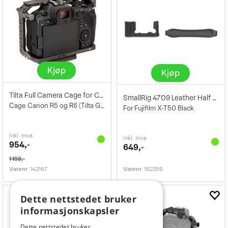
Kjøp
Kjøp
Tilta Full Camera Cage for Canon R5/R6
SmallRig 4709 Leather Half Case Kit XT50
Cage Canon R5 og R6 (Tilta Grey)
For Fujifilm X-T50 Black
inkl. mva
inkl. mva
954,-
649,-
1 193,-
Varenr
142167
Varenr
162298
Dette nettstedet bruker
informasjonskapsler
Dette nettstedet bruker