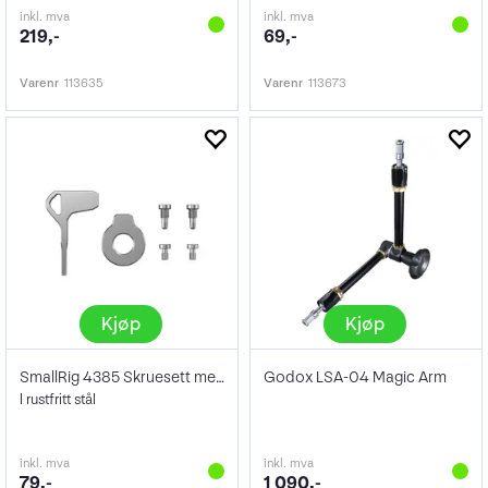
inkl. mva
inkl. mva
219,-
69,-
Varenr
113635
Varenr
113673
Kjøp
Kjøp
SmallRig 4385 Skruesett med strutrekkere
Godox LSA-04 Magic Arm
I rustfritt stål
inkl. mva
inkl. mva
79,-
1 090,-