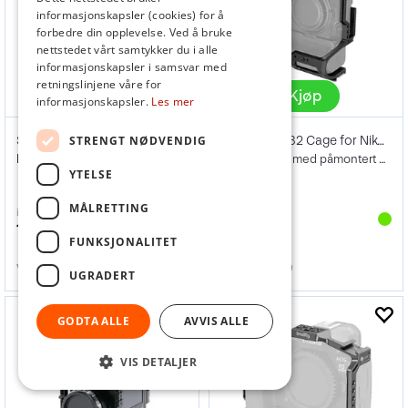
informasjonskapsler (cookies) for å
forbedre din opplevelse. Ved å bruke
nettstedet vårt samtykker du i alle
informasjonskapsler i samsvar med
retningslinjene våre for
Kjøp
Kjøp
informasjonskapsler.
Les mer
SmallRig 4184 Handheld Cage kit
SmallRig 3982 Cage for Nikon Z8
STRENGT NØDVENDIG
For Sony FX3 / FX30
For Nikon Z8 med påmontert MB-N12 grep
YTELSE
MÅLRETTING
inkl. mva
inkl. mva
1 999,-
1 999,-
FUNKSJONALITET
Varenr
155144
Varenr
155589
UGRADERT
GODTA ALLE
AVVIS ALLE
VIS DETALJER