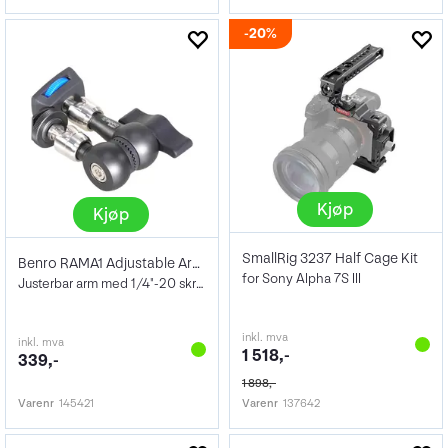
20%
Kjøp
Kjøp
SmallRig 3237 Half Cage Kit
Benro RAMA1 Adjustable Arm Small
for Sony Alpha 7S III
Justerbar arm med 1/4"-20 skrue
inkl. mva
inkl. mva
1 518,-
339,-
1 898,-
Varenr
145421
Varenr
137642