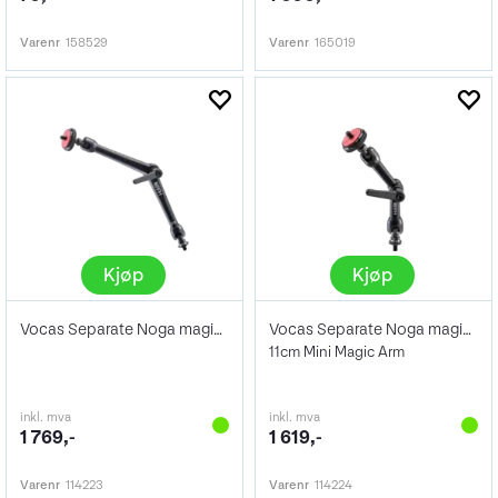
Varenr
158529
Varenr
165019
Kjøp
Kjøp
Vocas Separate Noga magic arm (22cm)
Vocas Separate Noga magic arm (11cm)
11cm Mini Magic Arm
inkl. mva
inkl. mva
1 769,-
1 619,-
Varenr
114223
Varenr
114224