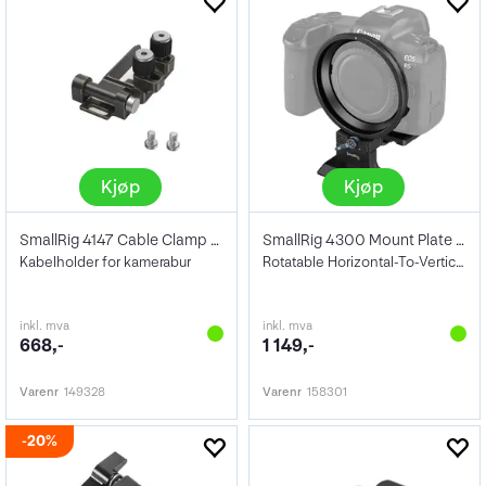
Kjøp
Kjøp
SmallRig 4147 Cable Clamp X-T5 HDMI/USB
SmallRig 4300 Mount Plate Kit
Kabelholder for kamerabur
Rotatable Horizontal-To-Vertical for R
inkl. mva
inkl. mva
668,-
1 149,-
Varenr
149328
Varenr
158301
20%