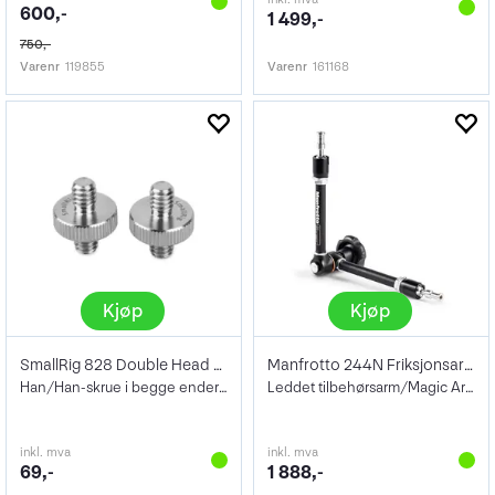
600,-
1 499,-
750,-
Varenr
119855
Varenr
161168
Kjøp
Kjøp
SmallRig 828 Double Head Stud w/1/4"+1/4
Manfrotto 244N Friksjonsarm Stor
Han/Han-skrue i begge ender 2pk
Leddet tilbehørsarm/Magic Arm
inkl. mva
inkl. mva
69,-
1 888,-