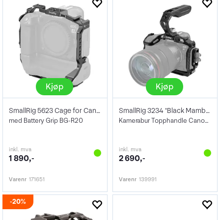
Kjøp
Kjøp
SmallRig 5623 Cage for Canon R5 Mark II
SmallRig 3234 "Black Mamba" Cage Kit
med Battery Grip BG-R20
Kamerabur Topphandle Canon R5, R5 C, R6
inkl. mva
inkl. mva
1 890,-
2 690,-
Varenr
171651
Varenr
139991
20%