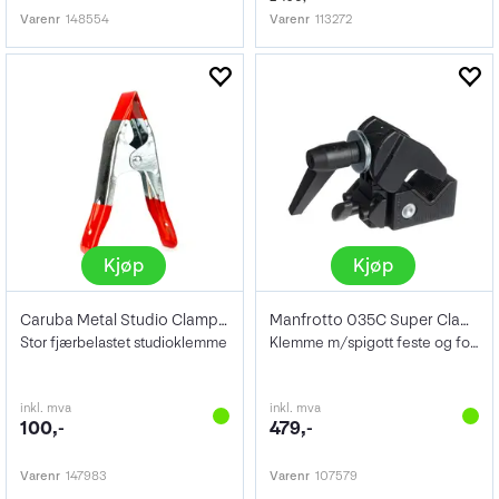
Varenr
148554
Varenr
113272
Kjøp
Kjøp
Caruba Metal Studio Clamp 6in Red
Manfrotto 035C Super Clamp
Stor fjærbelastet studioklemme
Klemme m/spigott feste og forskyvbar lås
inkl. mva
inkl. mva
100,-
479,-
Varenr
147983
Varenr
107579