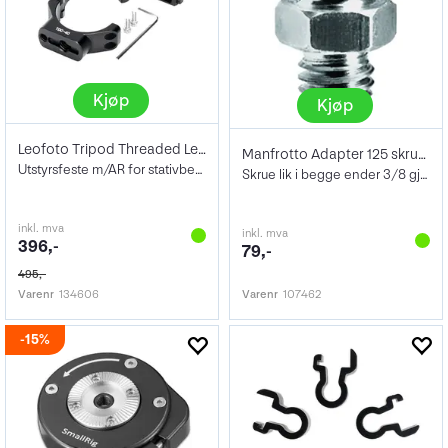
Kjøp
Kjøp
Leofoto Tripod Threaded Leg Collar TDC22
Manfrotto Adapter 125 skrue 3/8"+ 3/8"
Utstyrsfeste m/AR for stativben ø22mm
Skrue lik i begge ender 3/8 gjenger
inkl. mva
inkl. mva
396,-
79,-
495,-
Varenr
134606
Varenr
107462
15%