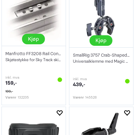
Kjøp
Kjøp
Manfrotto FF3208 Rail Connector
SmallRig 3757 Crab-Shaped Clamp + Arm
Skjøtestykke for Sky Track skinner
Universalklemme med Magic Arm
inkl. mva
inkl. mva
159,-
439,-
199,-
Varenr
132235
Varenr
145528