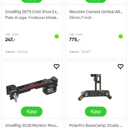
SmallRig 2879 Cold Shoe Extension
Wooden Camera Gimbal ARRI Rosette
Plate til cage. Forskyver blitsskofestet
25mm/1 inch
inkl. mva
inkl. mva
247,-
775,-
Varenr
140744
Varenr
134187
Kjøp
Kjøp
SmallRig 3026 Monitor Mount
PolarPro BaseCamp Studio 15mm Rail Mount