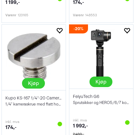
1 199,-
174,-
Varenr
123165
Varenr
148553
20%
Kjøp
Kjøp
FeiyuTech G6
Kupo KS-167 1/4"-20 Camera Screw
Sprutsikker og HERO5/6/7 kompatibel
1/4" kameraskrue med flatt hode
inkl. mva
inkl. mva
1 992,-
174,-
2 490,-