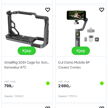
Kjøp
Kjøp
SmallRig 3081 Cage for Sony A7C
DJI Osmo Mobile 8P
Kamerabur A7C
Creator Combo
inkl. mva
inkl. mva
799,-
2 690,-
Varenr
136662
Varenr
175574