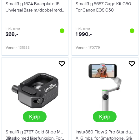
SmallRig 1674 Baseplate 15mm Rod Clamp
SmallRig 5657 Cage Kit C50
Unviersal Base m/dobbel rørklemme 15mm
For Canon EOS C50
inkl. mva
inkl. mva
269,-
1 990,-
Varenr
131988
Varenr
170779
Kjøp
Kjøp
SmallRig 2797 Cold Shoe Mount Multifunc
Insta360 Flow 2 Pro Standard Bundle
Blitssko med låsefunksjon. For Cage m.m.
AI Gimbal for Smartphone. Grå