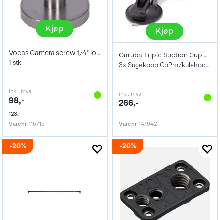
Kjøp
Kjøp
Vocas Camera screw 1/4" long
Caruba Triple Suction Cup PRO Mount
1 stk
3x Sugekopp GoPro/kulehode feste
inkl. mva
inkl. mva
98,-
266,-
123,-
Varenr
115715
Varenr
147942
20%
20%