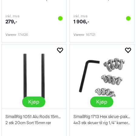
inkl. mva
inkl. mva
279,-
1 906,-
Varenr
174126
Varenr
167121
Kjøp
Kjøp
SmallRig 1051 Alu Rods 15mm 20 cm 2pk
SmallRig 1713 Hex skrue-pakke 12-pk
2 stk 20cm Sort 15mm rør
4x3 stk skruer til rig 1/4" kameraskruer