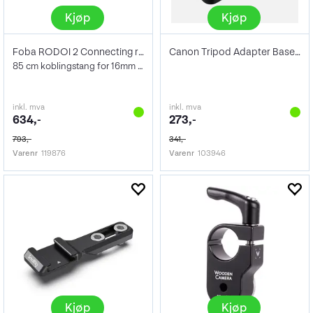
Kjøp
Kjøp
Foba RODOI 2 Connecting rod
Canon Tripod Adapter Base TB-1
85 cm koblingstang for 16mm stativfeste
inkl. mva
inkl. mva
634,-
273,-
793,-
341,-
Varenr
119876
Varenr
103946
Kjøp
Kjøp