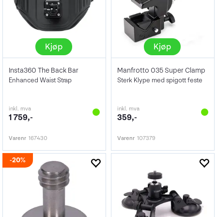
Kjøp
Kjøp
Insta360 The Back Bar
Manfrotto 035 Super Clamp
Enhanced Waist Strap
Sterk Klype med spigott feste
inkl. mva
inkl. mva
1 759,-
359,-
Varenr
167430
Varenr
107379
20%