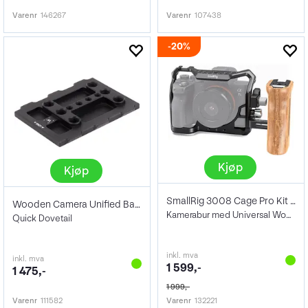
Varenr
146267
Varenr
107438
20%
Kjøp
Kjøp
SmallRig 3008 Cage Pro Kit A7S III
Wooden Camera Unified Baseplate Lower
Kamerabur med Universal Wood Side Handle
Quick Dovetail
inkl. mva
inkl. mva
1 599,-
1 475,-
1 999,-
Varenr
111582
Varenr
132221