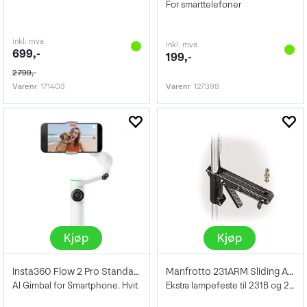
For smarttelefoner
inkl. mva
inkl. mva
699,-
199,-
2 799,-
Varenr
171403
Varenr
127398
Kjøp
Kjøp
Insta360 Flow 2 Pro Standard Bundle
Manfrotto 231ARM Sliding Arm
AI Gimbal for Smartphone. Hvit
Ekstra lampefeste til 231B og 231CS