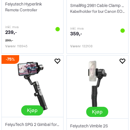
Feiyutech Hyperlink
SmallRig 2981 Cable Clamp for R5 and R6
Remote Controller
Kabelholder for bur Canon EOS R5/R6
inkl. mva
inkl. mva
239,-
359,-
299,-
Varenr
118945
Varenr
132108
75%
Kjøp
Kjøp
FeiyuTech SPG 2 Gimbal for Smartphone
Feiyutech Vimble 2S