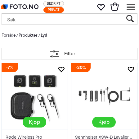
BEDRIFT
PRIVAT
Forside
Produkter
Lyd
Filter
7%
20%
Kjøp
Kjøp
Røde Wireless Pro
Sennheiser XSW-D Lavalier Trådløs Kit