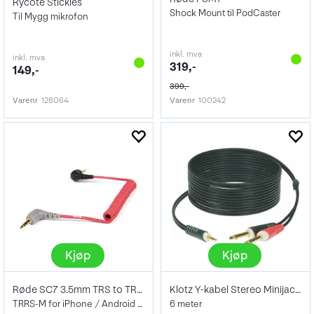
Rycote Stickies
Shock Mount til PodCaster
Til Mygg mikrofon
inkl. mva
inkl. mva
319,-
149,-
399,-
Varenr
128064
Varenr
100242
Kjøp
Kjøp
Røde SC7 3.5mm TRS to TRRS patch cable
Klotz Y-kabel Stereo Minijack - X2 Jack
TRRS-M for iPhone / Android Jack plugg
6 meter