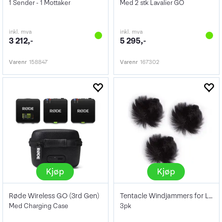
1 Sender - 1 Mottaker
Med 2 stk Lavalier GO
inkl. mva
inkl. mva
3 212,-
5 295,-
Varenr
158847
Varenr
167302
Kjøp
Kjøp
Røde Wireless GO (3rd Gen)
Tentacle Windjammers for Lavalier Mics
Med Charging Case
3pk