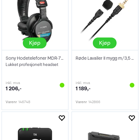
Kjøp
Kjøp
Sony Hodetelefoner MDR-7506/1
Røde Lavalier II mygg m/3,5 TRS kontakt
Lukket profesjonelt headset
inkl. mva
inkl. mva
1 206,-
1 189,-
Varenr
146748
Varenr
142866