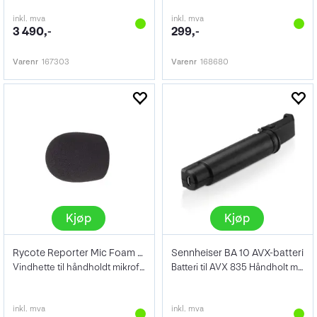
inkl. mva
inkl. mva
3 490,-
299,-
Varenr
167303
Varenr
168680
Kjøp
Kjøp
Rycote Reporter Mic Foam 40/55
Sennheiser BA 10 AVX-batteri
Vindhette til håndholdt mikrofon
Batteri til AVX 835 Håndholt mikrofon.
inkl. mva
inkl. mva