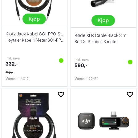
Kjøp
Kjøp
Klotz Jack Kabel SC1-PP01SW Speaker
Røde XLR Cable Black 3 m
Høytaler Kabel 1 Meter SC1-PP01SW
Sort XLR-kabel. 3 meter
inkl. mva
inkl. mva
332,-
590,-
415,-
Varenr
114015
Varenr
155474