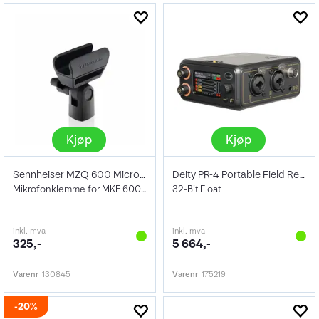
Kjøp
Kjøp
Sennheiser MZQ 600 Microphone clip
Deity PR-4 Portable Field Recorder
Mikrofonklemme for MKE 600. 3/8" og 5/8"
32-Bit Float
inkl. mva
inkl. mva
325,-
5 664,-
Varenr
130845
Varenr
175219
20%