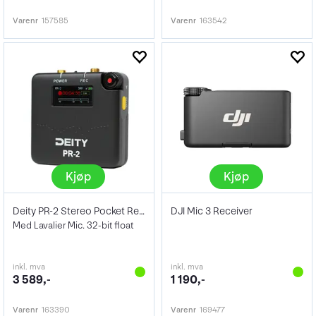
Varenr
157585
Varenr
163542
Kjøp
Kjøp
Deity PR-2 Stereo Pocket Recorder
DJI Mic 3 Receiver
Med Lavalier Mic. 32-bit float
inkl. mva
inkl. mva
3 589,-
1 190,-
Varenr
163390
Varenr
169477