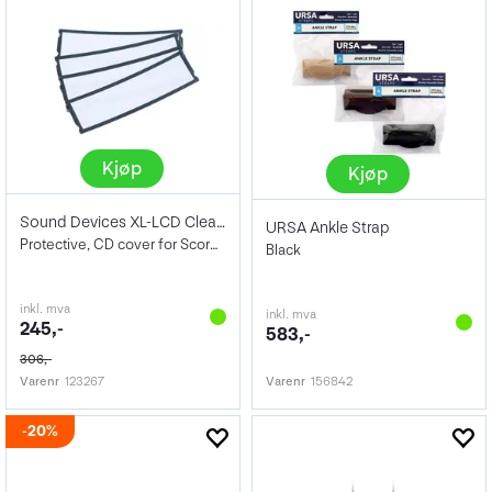
Kjøp
Kjøp
Sound Devices XL-LCD Clear LCD Cover
URSA Ankle Strap
Protective, CD cover for Scorpio, 833
Black
inkl. mva
inkl. mva
245,-
583,-
306,-
Varenr
123267
Varenr
156842
20%