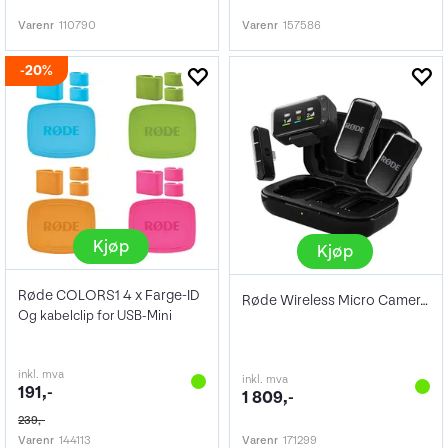
Varenr
110790
Varenr
157586
20%
Kjøp
Kjøp
Røde COLORS1 4 x Farge-ID
Røde Wireless Micro Camera Kit
Og kabelclip for USB-Mini
inkl. mva
inkl. mva
191,-
1 809,-
239,-
Varenr
144113
Varenr
171299