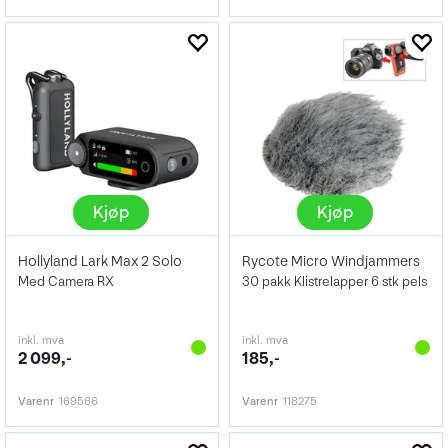
Kjøp
Kjøp
Hollyland Lark Max 2 Solo
Rycote Micro Windjammers
Med Camera RX
30 pakk Klistrelapper 6 stk pels
inkl. mva
inkl. mva
2 099,-
185,-
Varenr
169566
Varenr
118275