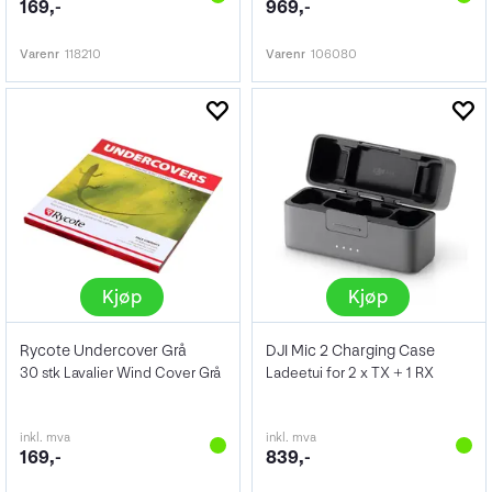
169,-
969,-
Varenr
118210
Varenr
106080
Kjøp
Kjøp
Rycote Undercover Grå
DJI Mic 2 Charging Case
30 stk Lavalier Wind Cover Grå
Ladeetui for 2 x TX + 1 RX
inkl. mva
inkl. mva
169,-
839,-