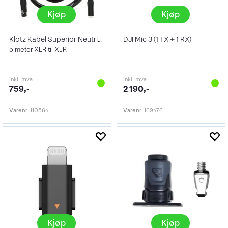
Kjøp
Kjøp
Klotz Kabel Superior Neutrik 5m
DJI Mic 3 (1 TX + 1 RX)
5 meter XLR til XLR
inkl. mva
inkl. mva
759,-
2 190,-
Varenr
110564
Varenr
169476
Kjøp
Kjøp