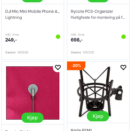
DJI Mic Mini Mobile Phone Adapter
Rycote PCS-Organizer
Lightning
Hurtigfeste for montering på fast flate
inkl. mva
inkl. mva
249,-
698,-
Varenr
165926
Varenr
135335
20%
Kjøp
Kjøp
Røde PSM1