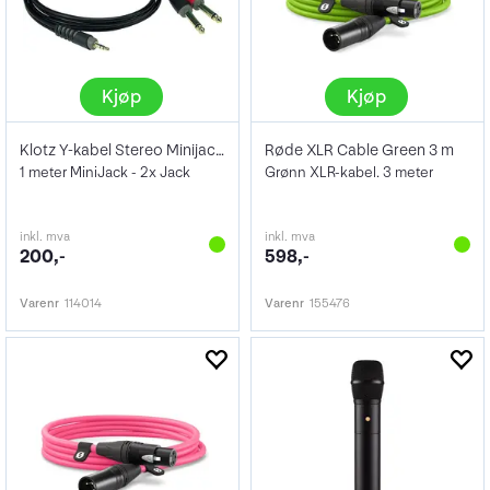
Kjøp
Kjøp
Klotz Y-kabel Stereo Minijack - X2 Jack
Røde XLR Cable Green 3 m
1 meter MiniJack - 2x Jack
Grønn XLR-kabel. 3 meter
inkl. mva
inkl. mva
200,-
598,-
Varenr
114014
Varenr
155476