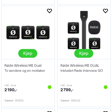
Kjøp
Kjøp
Røde Wireless ME Dual
Røde Wireless ME DUAL
To sendere og en mottaker
Inkludert Røde Interview GO
inkl. mva
inkl. mva
2 190,-
2 799,-
Varenr
161952
Varenr
168423