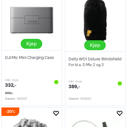
Kjøp
Kjøp
DJI Mic Mini Charging Case
Deity W01 Deluxe Windshield
For bl.a. S-Mic 2 og 3
inkl. mva
inkl. mva
332,-
389,-
390,-
Varenr
165927
Varenr
162580
20%