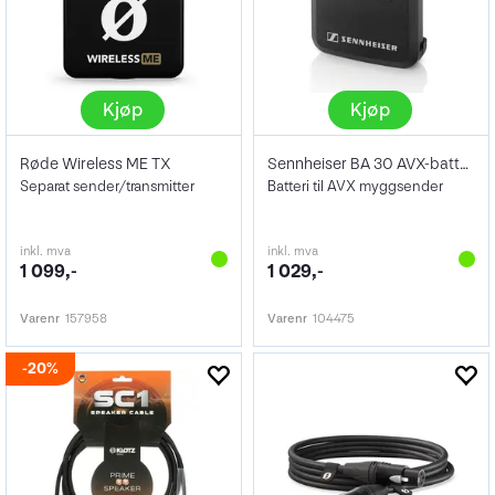
Kjøp
Kjøp
Røde Wireless ME TX
Sennheiser BA 30 AVX-batteri
Separat sender/transmitter
Batteri til AVX myggsender
inkl. mva
inkl. mva
1 099,-
1 029,-
Varenr
157958
Varenr
104475
20%