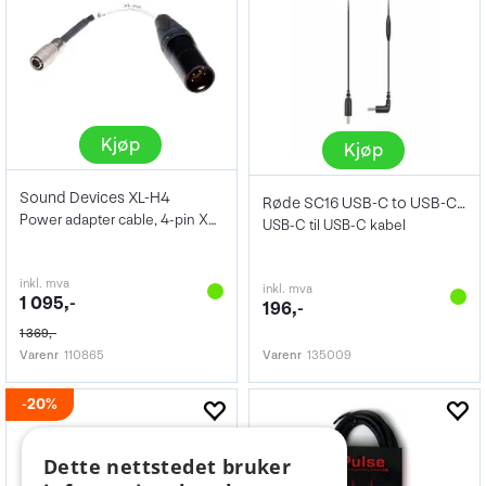
Kjøp
Kjøp
Sound Devices XL-H4
Røde SC16 USB-C to USB-C Cable
Power adapter cable, 4-pin XLR-M to 4-pi
USB-C til USB-C kabel
inkl. mva
inkl. mva
1 095,-
196,-
1 369,-
Varenr
110865
Varenr
135009
20%
Dette nettstedet bruker