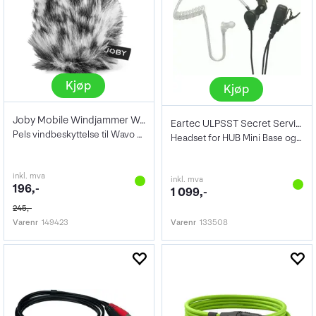
Kjøp
Kjøp
Joby Mobile Windjammer Wavo Polar
Eartec ULPSST Secret Service Style
Pels vindbeskyttelse til Wavo Mobile mic
Headset for HUB Mini Base og UltraLITE
inkl. mva
inkl. mva
196,-
1 099,-
245,-
Varenr
149423
Varenr
133508