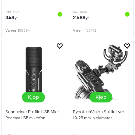
inkl. mva
inkl. mva
349,-
2 589,-
Varenr
130594
Varenr
155472
Kjøp
Kjøp
Sennheiser Profile USB Microphone
Rycote InVision Softie Lyre Mount MHR
Podcast USB mikrofon
19-25 mm in diameter