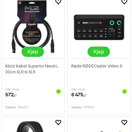
Kjøp
Kjøp
Klotz Kabel Superior Neutrik 0,3 Meter
Røde RØDECaster Video S
30cm XLR til XLR
inkl. mva
inkl. mva
572,-
6 475,-
Varenr
113407
Varenr
171300