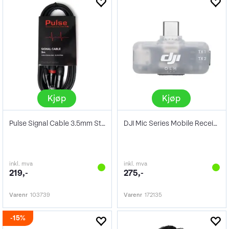
Kjøp
Kjøp
Pulse Signal Cable 3.5mm Stereo - 2x XLR
DJI Mic Series Mobile Receiver
inkl. mva
inkl. mva
219,-
275,-
Varenr
103739
Varenr
172135
15%