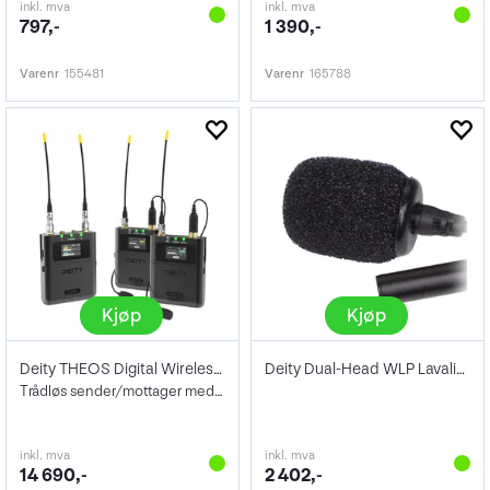
inkl. mva
inkl. mva
797,-
1 390,-
Varenr
155481
Varenr
165788
Kjøp
Kjøp
Deity THEOS Digital Wireless 2ch Kit
Deity Dual-Head WLP Lavalier Mic
Trådløs sender/mottager med opptak
inkl. mva
inkl. mva
14 690,-
2 402,-