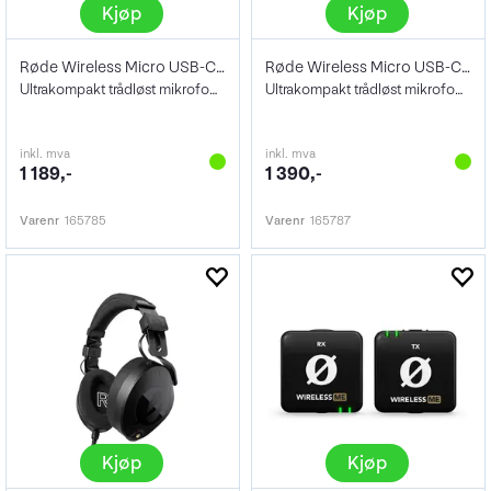
Kjøp
Kjøp
Røde Wireless Micro USB-C Black
Røde Wireless Micro USB-C White
Ultrakompakt trådløst mikrofonsystem
Ultrakompakt trådløst mikrofonsystem
inkl. mva
inkl. mva
1 189,-
1 390,-
Varenr
165785
Varenr
165787
Kjøp
Kjøp