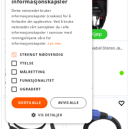
informasjonskapsler
Dette nettstedet bruker
informasjonskapsler (cookies) for å
forbedre din opplevelse. Ved å bruke
nettstedet vårt samtykker du i alle
Kjøp
informasjonskapsler i samsvar med
Kjøp
retningslinjene våre for
informasjonskapsler.
Les mer
Tentacle Kabel Bodypack Y-adapter
Pulse Signalkabel Stereo Jack -2x Jack
1x3.5mm jack+ HICON 3.5mm jack metal.
STRENGT NØDVENDIG
YTELSE
inkl. mva
inkl. mva
MÅLRETTING
513,-
229,-
FUNKSJONALITET
641,-
Varenr
131981
Varenr
103740
UGRADERT
GODTA ALLE
AVVIS ALLE
VIS DETALJER