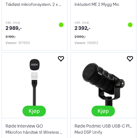
Trådløst mikrofonsystem. 2 x TX/1 x RX
Inkludert ME 2 Mygg Mic
inkl. mva
inkl. mva
2 989,-
2 392,-
3 199,-
2 990,-
Varenr
157955
Varenr
116953
Kjøp
Kjøp
Røde Interview GO
Røde Podmic USB USB-C Plus XLR Mikrofon
Mikrofon håndtak til Wireless GO
Med DSP Unify