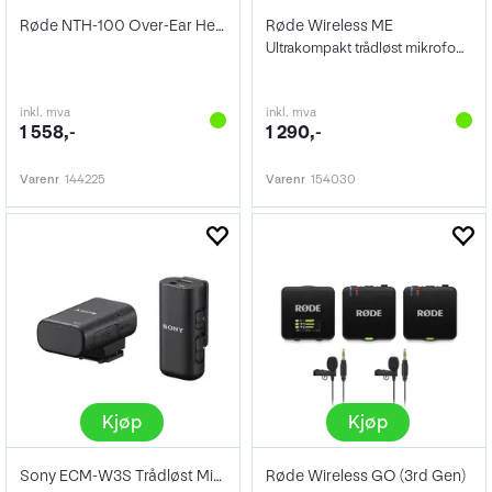
Røde NTH-100 Over-Ear Headphones
Røde Wireless ME
Ultrakompakt trådløst mikrofonsystem
inkl. mva
inkl. mva
1 558,-
1 290,-
Varenr
144225
Varenr
154030
Kjøp
Kjøp
Sony ECM-W3S Trådløst Mikrofonsystem
Røde Wireless GO (3rd Gen)