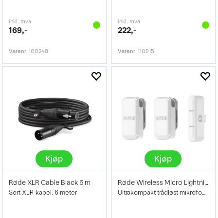
inkl. mva
inkl. mva
169,-
222,-
Varenr
100248
Varenr
110915
Kjøp
Kjøp
Røde XLR Cable Black 6 m
Røde Wireless Micro Lightning White
Sort XLR-kabel. 6 meter
Ultrakompakt trådløst mikrofonsystem