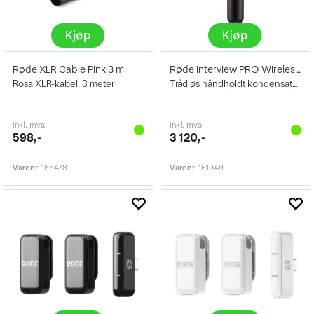
Kjøp
Kjøp
Røde XLR Cable Pink 3 m
Røde Interview PRO Wireless Microphone
Rosa XLR-kabel. 3 meter
Trådløs håndholdt kondensatormikrofon
inkl. mva
inkl. mva
598,-
3 120,-
Varenr
155478
Varenr
161949