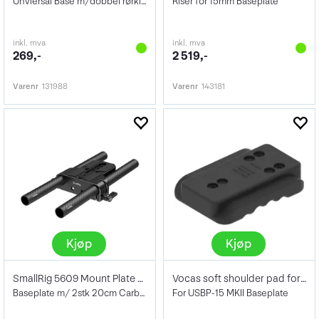
Unviersal Base m/dobbel rørklemme 15mm
Riser for 15mm Baseplate
inkl. mva
inkl. mva
269,-
2 519,-
Varenr
131988
Varenr
143181
Kjøp
Kjøp
SmallRig 5609 Mount Plate Dual 15mm Rod
Vocas soft shoulder pad for USBP-15 MKII
Baseplate m/ 2stk 20cm Carbon ROD
For USBP-15 MKII Baseplate