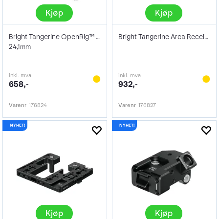
Kjøp
Kjøp
Bright Tangerine OpenRig™ Base Riser
Bright Tangerine Arca Receiver Mk III
24,1mm
inkl. mva
inkl. mva
658,-
932,-
Varenr
176824
Varenr
176827
Kjøp
Kjøp