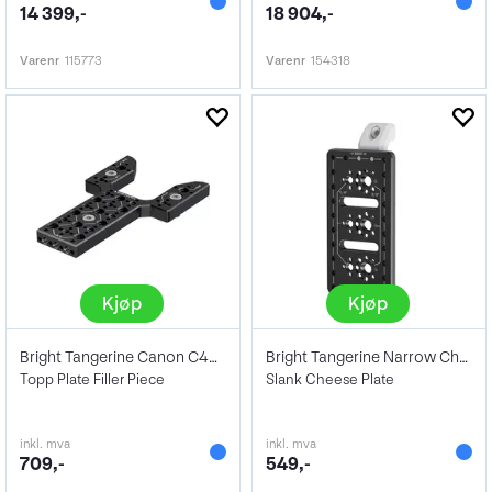
14 399,-
18 904,-
Varenr
115773
Varenr
154318
Kjøp
Kjøp
Bright Tangerine Canon C400 Top Plate FP
Bright Tangerine Narrow Cheese Plate
Topp Plate Filler Piece
Slank Cheese Plate
inkl. mva
inkl. mva
709,-
549,-