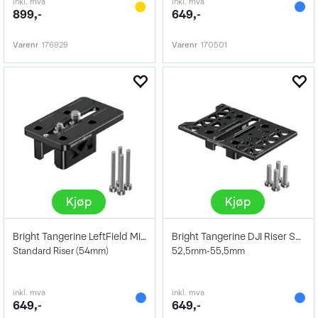
inkl. mva
inkl. mva
899,-
649,-
Varenr
176929
Varenr
170501
Kjøp
Kjøp
Bright Tangerine LeftField Mini
Bright Tangerine DJI Riser Shim
Standard Riser (54mm)
52,5mm-55,5mm
inkl. mva
inkl. mva
649,-
649,-