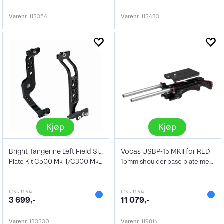
Varenr
113354
Varenr
113433
Kjøp
Kjøp
Bright Tangerine Left Field Side
Vocas USBP-15 MKII for RED
Plate Kit C500 Mk II/C300 Mk III
15mm shoulder base plate med VCT for RED
inkl. mva
inkl. mva
3 699,-
11 079,-
Varenr
133330
Varenr
119814