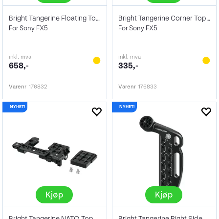
Bright Tangerine Floating Top Plate
Bright Tangerine Corner Top Plate
For Sony FX5
For Sony FX5
inkl. mva
inkl. mva
658,-
335,-
Varenr
176832
Varenr
176833
Kjøp
Kjøp
Bright Tangerine NATO Top Plate
Bright Tangerine Right Side Plate