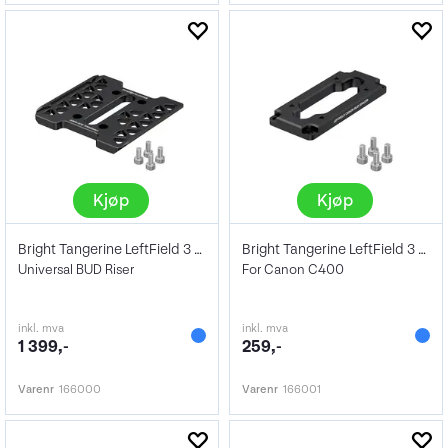
Kjøp
Kjøp
Bright Tangerine LeftField 3 BUD Riser
Bright Tangerine LeftField 3 BUD Spacer
Universal BUD Riser
For Canon C400
inkl. mva
inkl. mva
1 399,-
259,-
Varenr
166000
Varenr
166001