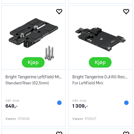
Kjøp
Kjøp
Bright Tangerine LeftField Mini
Bright Tangerine DJI RS Receiver
Standard Riser (62,5mm)
For LeftField Mini
inkl. mva
inkl. mva
649,-
1 309,-
Varenr
170506
Varenr
170507