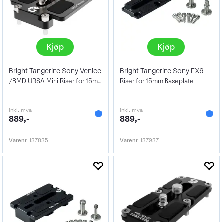
Kjøp
Kjøp
Bright Tangerine Sony Venice
Bright Tangerine Sony FX6
/BMD URSA Mini Riser for 15mm Baseplate
Riser for 15mm Baseplate
inkl. mva
inkl. mva
889,-
889,-
Varenr
137835
Varenr
137937