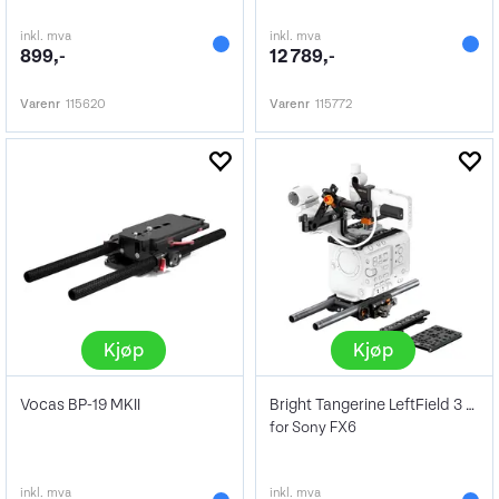
inkl. mva
inkl. mva
899,-
12 789,-
Varenr
115620
Varenr
115772
Kjøp
Kjøp
Vocas BP-19 MKII
Bright Tangerine LeftField 3 Expert Kit
for Sony FX6
inkl. mva
inkl. mva