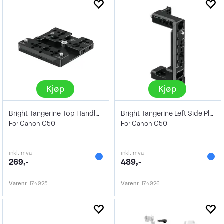
Kjøp
Kjøp
Bright Tangerine Top Handle Cheese Plate
Bright Tangerine Left Side Plate
For Canon C50
For Canon C50
inkl. mva
inkl. mva
269,-
489,-
Varenr
174925
Varenr
174926