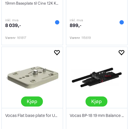
19mm Baseplate til Cine 12K Kamera
inkl. mva
inkl. mva
8 039,-
899,-
Varenr
161817
Varenr
115619
Kjøp
Kjøp
Vocas Flat base plate for USBP-15 MKII
Vocas BP-18 19 mm Balance plate