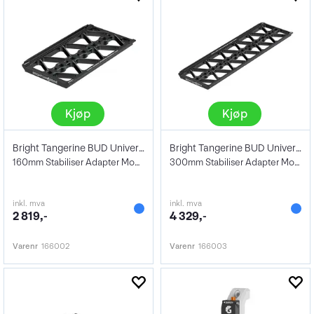
Kjøp
Kjøp
Bright Tangerine BUD Universal 160mm
Bright Tangerine BUD Universal 300mm
160mm Stabiliser Adapter Mount
300mm Stabiliser Adapter Mount
inkl. mva
inkl. mva
2 819,-
4 329,-
Varenr
166002
Varenr
166003