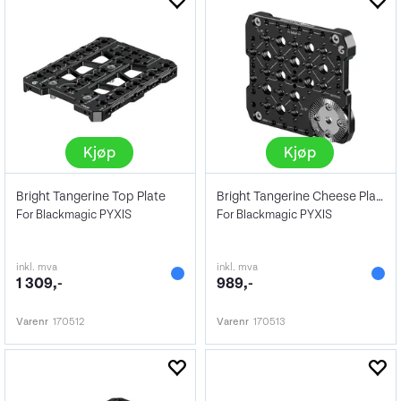
Kjøp
Kjøp
Bright Tangerine Top Plate
Bright Tangerine Cheese Plate
For Blackmagic PYXIS
For Blackmagic PYXIS
inkl. mva
inkl. mva
1 309,-
989,-
Varenr
170512
Varenr
170513