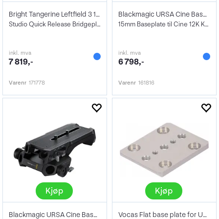
Bright Tangerine Leftfield 3 19mm
Blackmagic URSA Cine Baseplate 15
Studio Quick Release Bridgeplate
15mm Baseplate til Cine 12K Kamera
inkl. mva
inkl. mva
7 819,-
6 798,-
Varenr
171778
Varenr
161816
Kjøp
Kjøp
Blackmagic URSA Cine Baseplate 19
Vocas Flat base plate for USBP-15F