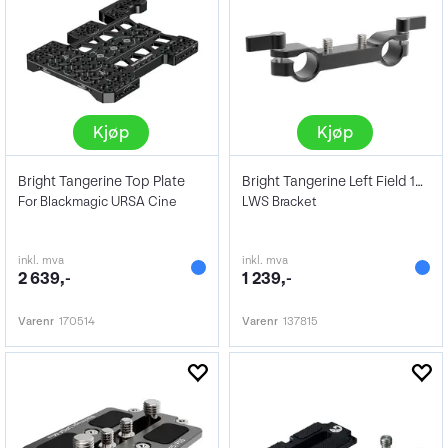
Kjøp
Kjøp
Bright Tangerine Top Plate
Bright Tangerine Left Field 15mm
For Blackmagic URSA Cine
LWS Bracket
inkl. mva
inkl. mva
2 639,-
1 239,-
Varenr
170514
Varenr
137815