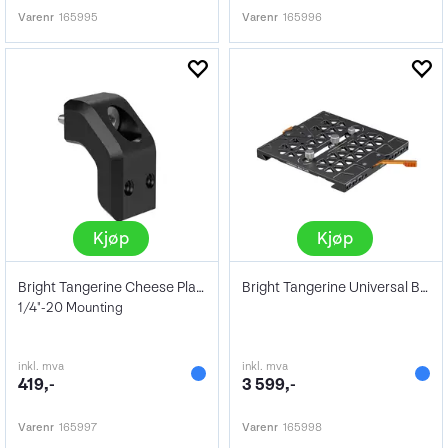
Varenr
165995
Varenr
165996
Kjøp
Kjøp
Bright Tangerine Cheese Plate Adapter
Bright Tangerine Universal BUD Plate
1/4"-20 Mounting
inkl. mva
inkl. mva
419,-
3 599,-
Varenr
165997
Varenr
165998