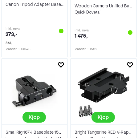
Canon Tripod Adapter Base TB-1
Wooden Camera Unified Baseplate Lower
Quick Dovetail
inkl. mva
inkl. mva
273,-
1 475,-
341,-
Varenr
103946
Varenr
111582
Kjøp
Kjøp
SmallRig 1674 Baseplate 15mm Rod Clamp
Bright Tangerine RED V-Raptor Manfrotto