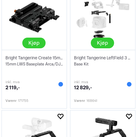
Kjøp
Kjøp
Bright Tangerine Create 15mm Baseplate
Bright Tangerine LeftField 3 Canon C400
15mm LWS Baseplate Arca/DJI/Manfrotto
Base Kit
inkl. mva
inkl. mva
2 119,-
12 829,-
Varenr
171755
Varenr
168641