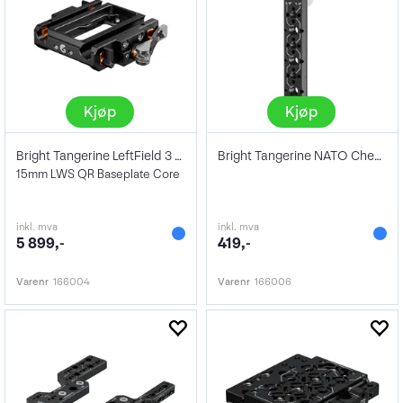
Kjøp
Kjøp
Bright Tangerine LeftField 3 15mm LWS
Bright Tangerine NATO Cheese Stick
15mm LWS QR Baseplate Core
inkl. mva
inkl. mva
5 899,-
419,-
Varenr
166004
Varenr
166006