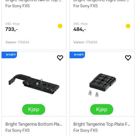
For Sony FX5
For Sony FX5
inkl. mva
inkl. mva
733,-
484,-
Varenr
176834
Varenr
176836
Kjøp
Kjøp
Bright Tangerine Bottom Plate
Bright Tangerine Top Plate Filler Piece
For Sony FX5
For Sony FX5