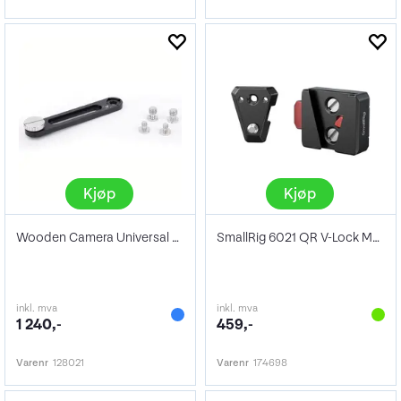
Kjøp
Kjøp
Wooden Camera Universal Offset Bracket
SmallRig 6021 QR V-Lock Mount Plate Kit
inkl. mva
inkl. mva
1 240,-
459,-
Varenr
128021
Varenr
174698