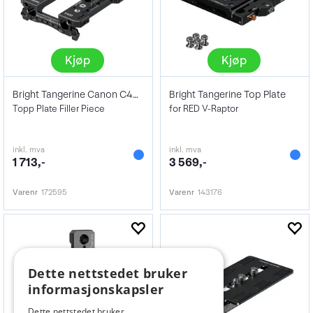
Kjøp
Kjøp
Bright Tangerine Canon C400 Plate MK II
Bright Tangerine Top Plate
Topp Plate Filler Piece
for RED V-Raptor
inkl. mva
inkl. mva
1 713,-
3 569,-
Varenr
172595
Varenr
143176
Dette nettstedet bruker
informasjonskapsler
Dette nettstedet bruker