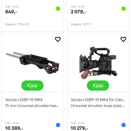
inkl. mva
inkl. mva
649,-
2 079,-
Varenr
170400
Varenr
131171
Kjøp
Kjøp
Vocas USBP-15 MKII
Vocas USBP-15 MKII for Canon EOS C
15 mm Universal shoulder base plate
Universal shoulder base plate 15mm
inkl. mva
inkl. mva
10 389,-
10 279,-