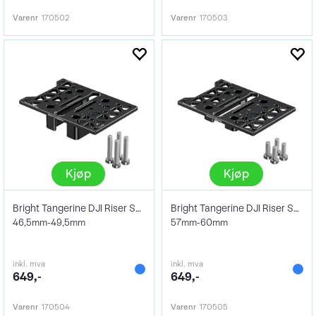
Varenr
170502
Varenr
170503
Kjøp
Kjøp
Bright Tangerine DJI Riser Shim
Bright Tangerine DJI Riser Shim
46,5mm-49,5mm
57mm-60mm
inkl. mva
inkl. mva
649,-
649,-
Varenr
170504
Varenr
170505