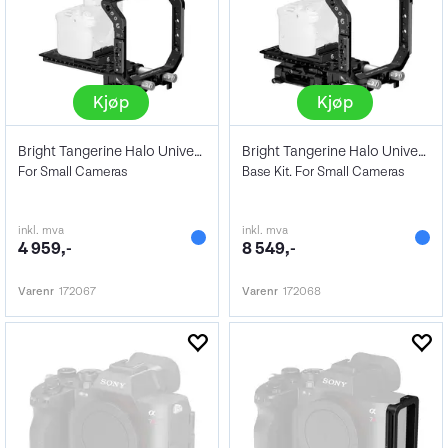
Kjøp
Kjøp
Bright Tangerine Halo Universal Base Kit
Bright Tangerine Halo Universal Advanced
For Small Cameras
Base Kit. For Small Cameras
inkl. mva
inkl. mva
4 959,-
8 549,-
Varenr
172067
Varenr
172068