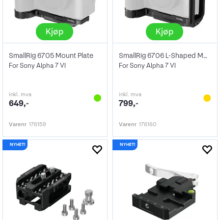
Kjøp
Kjøp
SmallRig 6705 Mount Plate
SmallRig 6706 L-Shaped Mount Plate
For Sony Alpha 7 VI
For Sony Alpha 7 VI
inkl. mva
inkl. mva
649,-
799,-
Varenr
176159
Varenr
176160