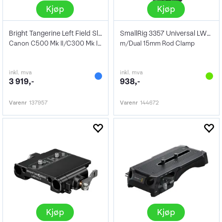
Kjøp
Kjøp
Bright Tangerine Left Field Sld Top Pl
SmallRig 3357 Universal LWS Baseplate
Canon C500 Mk II/C300 Mk III/C200
m/Dual 15mm Rod Clamp
inkl. mva
inkl. mva
3 919,-
938,-
Varenr
137957
Varenr
144672
Kjøp
Kjøp