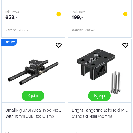
inkl. mva
inkl. mva
658,-
199,-
Varenr
176837
Varenr
176848
Kjøp
Kjøp
SmallRig 6761 Arca-Type Mount Plate
Bright Tangerine LeftField Mini
With 15mm Dual Rod Clamp
Standard Riser (48mm)