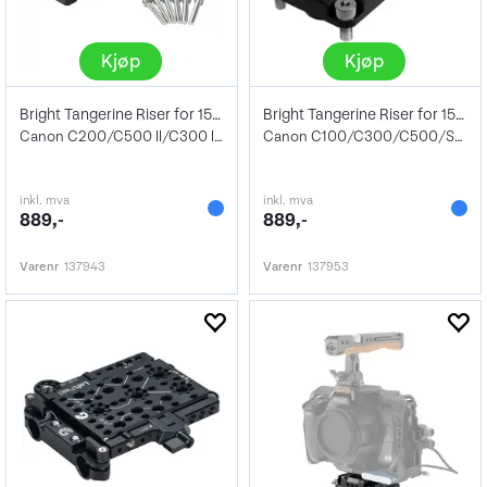
Kjøp
Kjøp
Bright Tangerine Riser for 15mm Basepl
Bright Tangerine Riser for 15mm Basepl
Canon C200/C500 II/C300 III/C700
Canon C100/C300/C500/Sony FS7/FX9
inkl. mva
inkl. mva
889,-
889,-
Varenr
137943
Varenr
137953