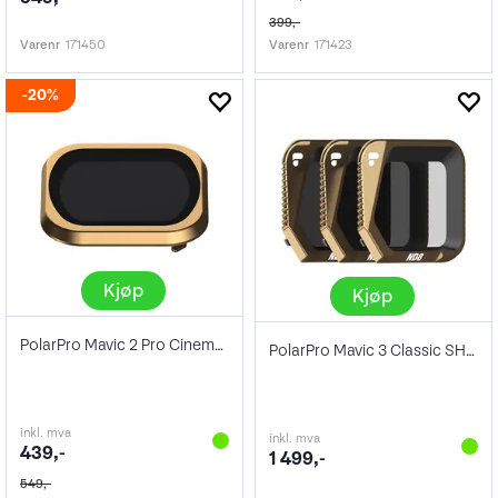
399,-
Varenr
171450
Varenr
171423
20%
Kjøp
Kjøp
PolarPro Mavic 2 Pro Cinema ND4
PolarPro Mavic 3 Classic SHUTTER Collec
inkl. mva
inkl. mva
439,-
1 499,-
549,-