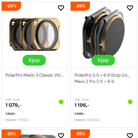
20%
20%
Kjøp
Kjøp
PolarPro Mavic 3 Classic VIVID Collec.
PolarPro 2-5 + 6-9 Stop Combo
Mavic 2 Pro 2-5 + 6-9
inkl. mva
inkl. mva
1 079,-
1 196,-
1 349,-
1 495,-
Varenr
171452
Varenr
130644
20%
20%