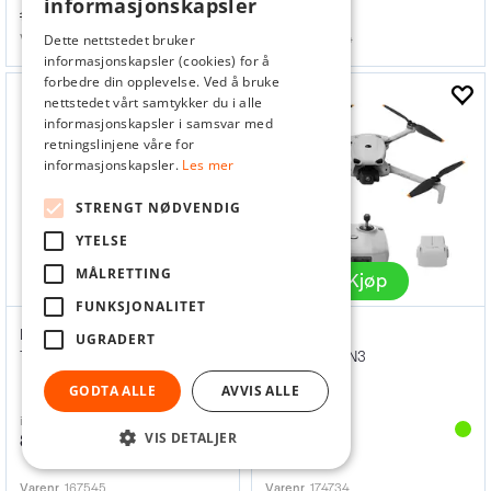
informasjonskapsler
1 895,-
499,-
Dette nettstedet bruker
Varenr
148116
Varenr
163964
informasjonskapsler (cookies) for å
forbedre din opplevelse. Ved å bruke
nettstedet vårt samtykker du i alle
informasjonskapsler i samsvar med
retningslinjene våre for
informasjonskapsler.
Les mer
STRENGT NØDVENDIG
YTELSE
MÅLRETTING
Kjøp
Kjøp
FUNKSJONALITET
DJI Matrice 4T SP Plus
DJI Lito X1
UGRADERT
Thermal
Med DJI RC-N3
GODTA ALLE
AVVIS ALLE
inkl. mva
inkl. mva
VIS DETALJER
85 960,-
4 990,-
Varenr
167545
Varenr
174734