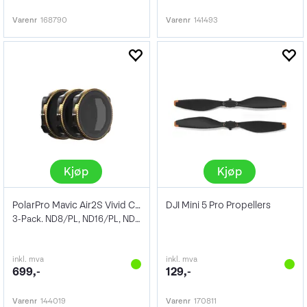
Varenr
168790
Varenr
141493
Kjøp
Kjøp
PolarPro Mavic Air2S Vivid Collection
DJI Mini 5 Pro Propellers
3-Pack. ND8/PL, ND16/PL, ND32/PL
inkl. mva
inkl. mva
699,-
129,-
Varenr
144019
Varenr
170811