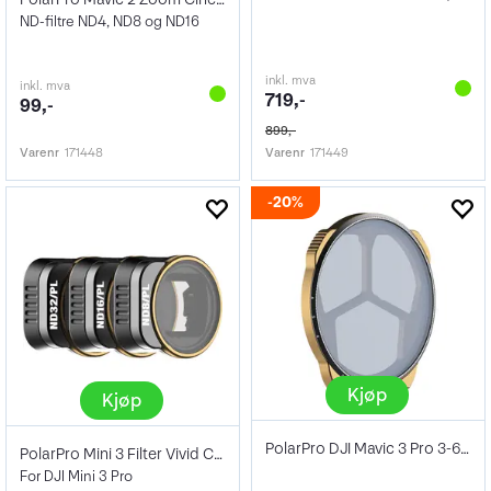
ND-filtre ND4, ND8 og ND16
inkl. mva
inkl. mva
719,-
99,-
899,-
Varenr
171448
Varenr
171449
20%
Kjøp
Kjøp
PolarPro DJI Mavic 3 Pro 3-6 Stop Filte
PolarPro Mini 3 Filter Vivid Collection
For DJI Mini 3 Pro