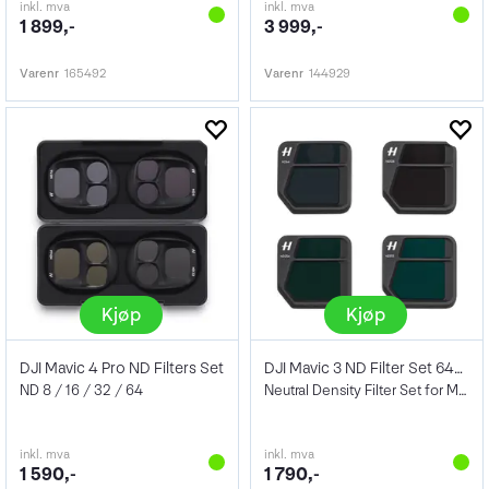
inkl. mva
inkl. mva
1 899,-
3 999,-
Varenr
165492
Varenr
144929
Kjøp
Kjøp
DJI Mavic 4 Pro ND Filters Set
DJI Mavic 3 ND Filter Set 64/128/256/512
ND 8 / 16 / 32 / 64
Neutral Density Filter Set for Mavic 3
inkl. mva
inkl. mva
1 590,-
1 790,-