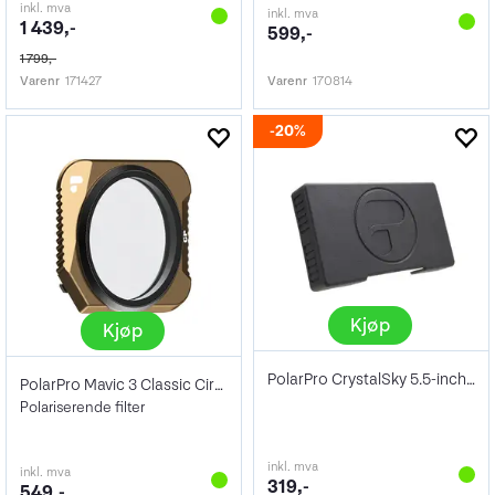
inkl. mva
inkl. mva
1 439,-
599,-
1 799,-
Varenr
171427
Varenr
170814
20%
Kjøp
Kjøp
PolarPro CrystalSky 5.5-inch Cover
PolarPro Mavic 3 Classic Circular Polar
Polariserende filter
inkl. mva
inkl. mva
319,-
549,-