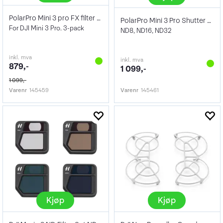
PolarPro Mini 3 pro FX filter Kit
PolarPro Mini 3 Pro Shutter Collection
For DJI Mini 3 Pro. 3-pack
ND8, ND16, ND32
inkl. mva
inkl. mva
879,-
1 099,-
1 099,-
Varenr
145459
Varenr
145461
Kjøp
Kjøp