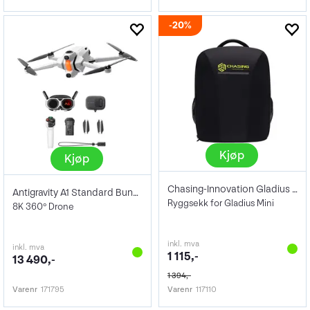
20%
Kjøp
Kjøp
Chasing-Innovation Gladius Mini sekk
Antigravity A1 Standard Bundle
Ryggsekk for Gladius Mini
8K 360° Drone
inkl. mva
inkl. mva
1 115,-
13 490,-
1 394,-
Varenr
171795
Varenr
117110