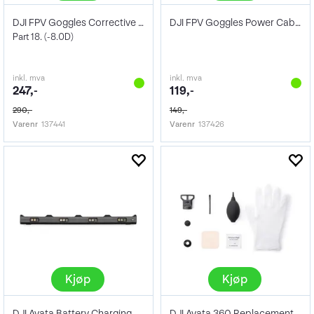
DJI FPV Goggles Corrective Lenses
DJI FPV Goggles Power Cable (XT60)
Part 18. (-8.0D)
inkl. mva
inkl. mva
247,-
119,-
290,-
149,-
Varenr
137441
Varenr
137426
Kjøp
Kjøp
DJI Avata Battery Charging Hub
DJI Avata 360 Replacement Lens Kit