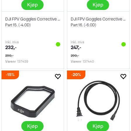
Kjøp
Kjøp
DJI FPV Goggles Corrective Lenses
DJI FPV Goggles Corrective Lenses
Part 15. (-4.0D)
Part 16. (-6.0D)
inkl. mva
inkl. mva
232,-
247,-
290,-
290,-
Varenr
137439
Varenr
137440
15%
20%
Kjøp
Kjøp