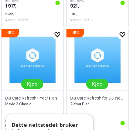
inkl. mva
inkl. mva
1 917,-
921,-
2 255,-
1 151,-
Varenr
164956
Varenr
144611
15%
15%
Kjøp
Kjøp
DJI Care Refresh 1-Year Plan
DJI Care Refresh for DJI Neo (Card)
Mavic 3 Classic
2-Year Plan
inkl. mva
inkl. mva
Dette nettstedet bruker
1 611,-
424,-