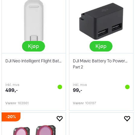
Kjøp
Kjøp
DJI Neo Intelligent Flight Battery
DJI Mavic Battery To Powerbank Adaptor
Part 2
inkl. mva
inkl. mva
499,-
99,-
Varenr
163961
Varenr
106197
20%