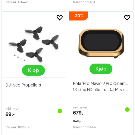
Varenr
171445
Varenr
171451
20%
Kjøp
Kjøp
PolarPro Mavic 2 Pro Cinema ND10K
DJI Neo Propellers
13-stop ND filter for DJI Mavic 2 Pro
inkl. mva
inkl. mva
679,-
69,-
849,-
Varenr
163962
Varenr
171444