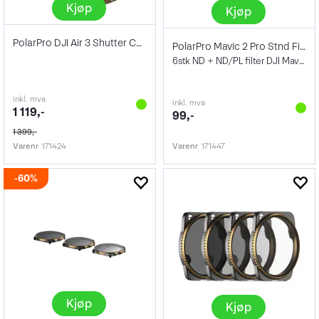
Kjøp
Kjøp
PolarPro DJI Air 3 Shutter Collection
PolarPro Mavic 2 Pro Stnd Filter 6 Pack
6stk ND + ND/PL filter DJI Mavic 2 Pro
inkl. mva
inkl. mva
1 119,-
99,-
1 399,-
Varenr
171424
Varenr
171447
60%
Kjøp
Kjøp