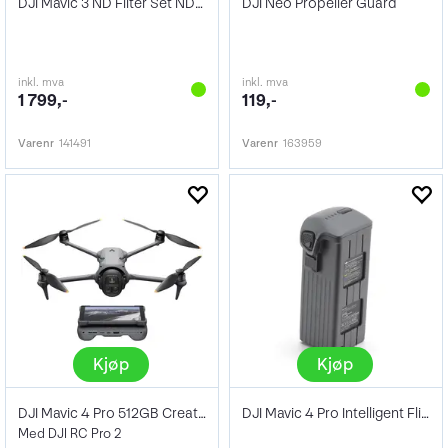
DJI Mavic 3 ND Filter Set ND4/8/16/32
DJI Neo Propeller Guard
inkl. mva
inkl. mva
1 799,-
119,-
Varenr
141491
Varenr
163959
Kjøp
Kjøp
DJI Mavic 4 Pro 512GB Creator Combo
DJI Mavic 4 Pro Intelligent Flight Batt
Med DJI RC Pro 2