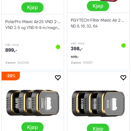
Kjøp
Kjøp
PGYTECH Filter Mavic Air 2 ND SET
PolarPro Mavic Air2S VND 2-Pack
ND 8, 16, 32, 64
VND 2-5 og VND 6-9 m/magnetisk etui
inkl. mva
inkl. mva
398,-
899,-
498,-
Varenr
144049
Varenr
131657
20%
Kjøp
Kjøp