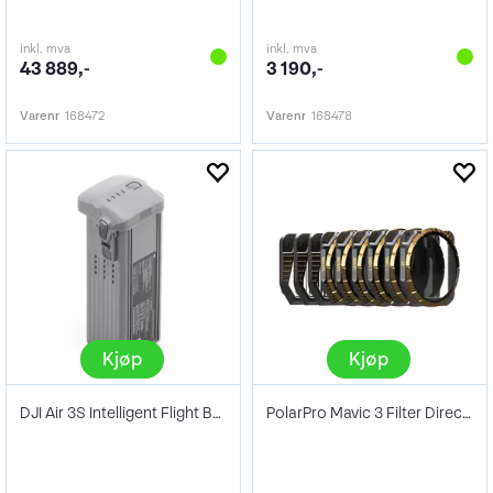
inkl. mva
inkl. mva
43 889,-
3 190,-
Varenr
168472
Varenr
168478
Kjøp
Kjøp
DJI Air 3S Intelligent Flight Battery
PolarPro Mavic 3 Filter Directors kit