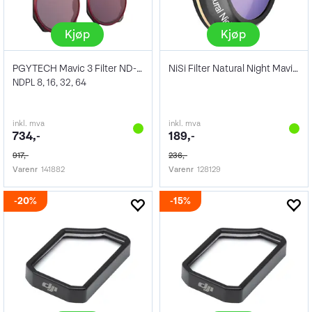
Kjøp
Kjøp
PGYTECH Mavic 3 Filter ND-PL Set Pro
NiSi Filter Natural Night Mavic Pro
NDPL 8, 16, 32, 64
inkl. mva
inkl. mva
734,-
189,-
917,-
236,-
Varenr
141882
Varenr
128129
20%
15%