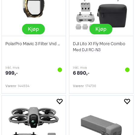
Kjøp
Kjøp
PolarPro Mavic 3 Filter Vnd 2-5 Mist
DJI Lito X1 Fly More Combo
Med DJI RC-N3
inkl. mva
inkl. mva
999,-
6 890,-
Varenr
144934
Varenr
174736