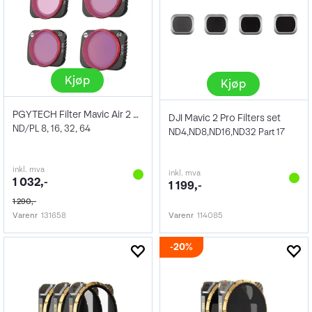
Kjøp
Kjøp
PGYTECH Filter Mavic Air 2 ND/PL Set
DJI Mavic 2 Pro Filters set
ND/PL 8, 16, 32, 64
ND4,ND8,ND16,ND32 Part 17
inkl. mva
inkl. mva
1 032,-
1 199,-
1 290,-
Varenr
131658
Varenr
114085
20%