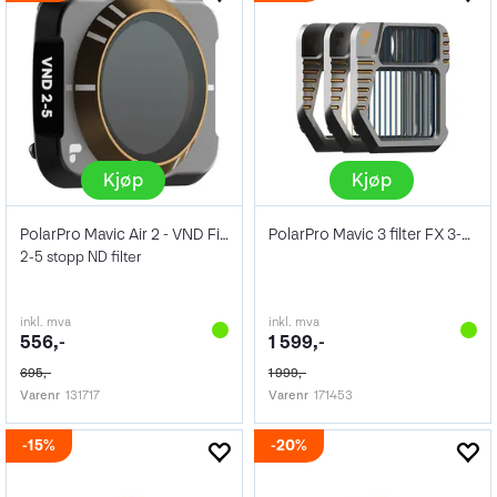
Kjøp
Kjøp
PolarPro Mavic Air 2 - VND Filter
PolarPro Mavic 3 filter FX 3-pack
2-5 stopp ND filter
inkl. mva
inkl. mva
556,-
1 599,-
695,-
1 999,-
Varenr
131717
Varenr
171453
15%
20%