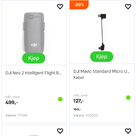
20%
Kjøp
Kjøp
DJI Mavic Standard Micro USB
DJI Neo 2 Intelligent Flight Battery
Kabel
inkl. mva
inkl. mva
127,-
499,-
159,-
Varenr
171165
Varenr
106200