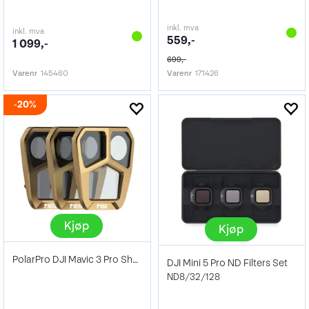
inkl. mva
inkl. mva
559,-
1 099,-
699,-
Varenr
145460
Varenr
171426
20%
Kjøp
Kjøp
PolarPro DJI Mavic 3 Pro Shutter Collec
DJI Mini 5 Pro ND Filters Set
ND8/32/128