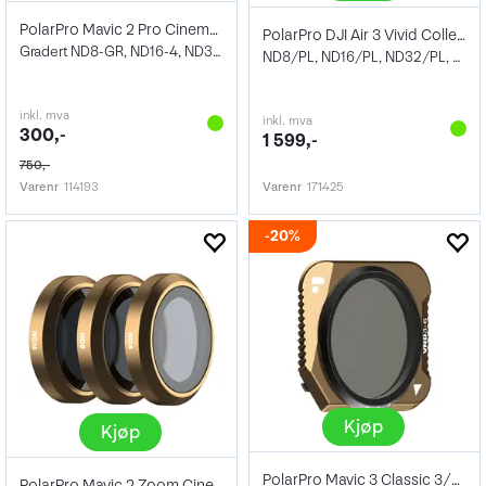
PolarPro Mavic 2 Pro Cinema Series
PolarPro DJI Air 3 Vivid Collection
Gradert ND8-GR, ND16-4, ND32-8
ND8/PL, ND16/PL, ND32/PL, ND64/PL
inkl. mva
inkl. mva
300,-
1 599,-
750,-
Varenr
114193
Varenr
171425
20%
Kjøp
Kjøp
PolarPro Mavic 3 Classic 3/6 Stop VND
PolarPro Mavic 2 Zoom Cinema Shutter Col