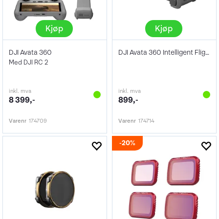
Kjøp
Kjøp
DJI Avata 360
DJI Avata 360 Intelligent Flight Battery
Med DJI RC 2
inkl. mva
inkl. mva
8 399,-
899,-
Varenr
174709
Varenr
174714
20%