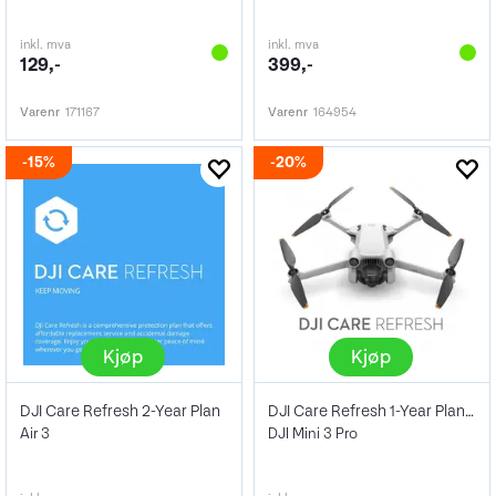
inkl. mva
inkl. mva
129,-
399,-
Varenr
171167
Varenr
164954
15%
20%
Kjøp
Kjøp
DJI Care Refresh 2-Year Plan
DJI Care Refresh 1-Year Plan Card
Air 3
DJI Mini 3 Pro