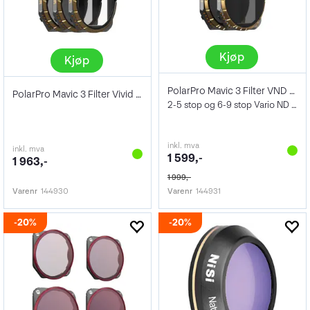
Kjøp
Kjøp
PolarPro Mavic 3 Filter VND 2 pk
PolarPro Mavic 3 Filter Vivid Collection
2-5 stop og 6-9 stop Vario ND filtre
inkl. mva
inkl. mva
1 599,-
1 963,-
1 999,-
Varenr
144930
Varenr
144931
20%
20%