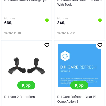
With Tools
inkl. mva
inkl. mva
669,-
349,-
Varenr
146819
Varenr
174712
Kjøp
Kjøp
DJI Neo 2 Propellers
DJI Care Refresh 1-Year Plan
Osmo Action 3