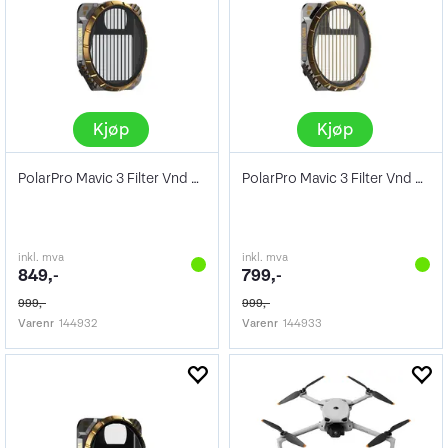
Kjøp
Kjøp
PolarPro Mavic 3 Filter Vnd 2-5 Bluemorp
PolarPro Mavic 3 Filter Vnd 2-5 Goldmorp
inkl. mva
inkl. mva
849,-
799,-
999,-
999,-
Varenr
144932
Varenr
144933