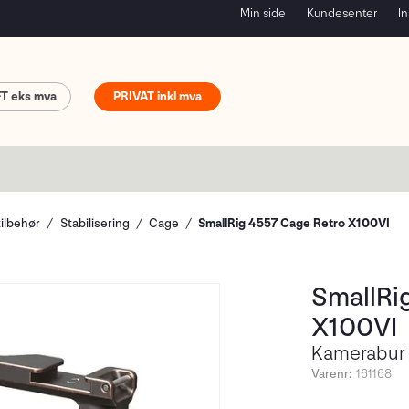
Min side
Kundesenter
In
FT
PRIVAT
tilbehør
Stabilisering
Cage
SmallRig 4557 Cage Retro X100VI
SmallRi
X100VI
Kamerabur 
Varenr:
161168