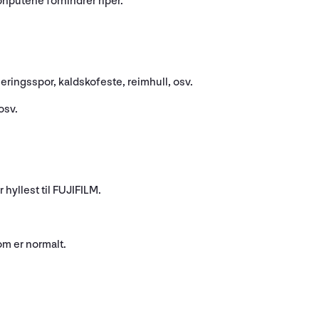
onputene forhindrer riper.
eringsspor, kaldskofeste, reimhull, osv.
osv.
yllest til FUJIFILM.
om er normalt.