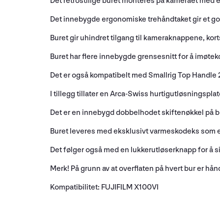
Det retrostilige buret monteres på kameraet med en
Det innebygde ergonomiske trehåndtaket gir et go
Buret gir uhindret tilgang til kameraknappene, ko
Buret har flere innebygde grensesnitt for å imøtek
Det er også kompatibelt med Smallrig Top Handle
I tillegg tillater en Arca-Swiss hurtigutløsningspl
Det er en innebygd dobbelhodet skiftenøkkel på 
Buret leveres med eksklusivt varmeskodeks som er
Det følger også med en lukkerutløserknapp for å s
Merk! På grunn av at overflaten på hvert bur er hån
Kompatibilitet: FUJIFILM X100VI