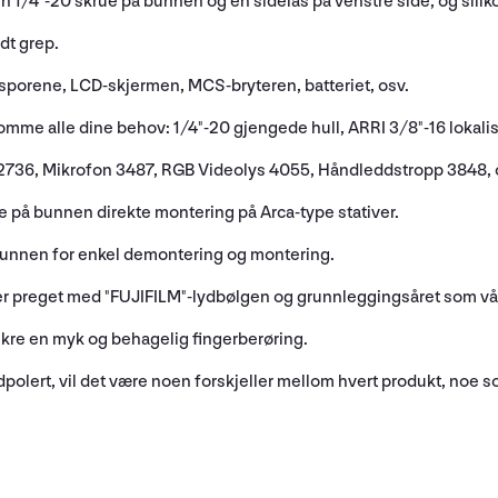
 1/4"-20 skrue på bunnen og en sidelås på venstre side, og silik
dt grep.
rtsporene, LCD-skjermen, MCS-bryteren, batteriet, osv.
omme alle dine behov: 1/4"-20 gjengede hull, ARRI 3/8"-16 lokalis
 2736, Mikrofon 3487, RGB Videolys 4055, Håndleddstropp 3848, 
ate på bunnen direkte montering på Arca-type stativer.
bunnen for enkel demontering og montering.
 preget med "FUJIFILM"-lydbølgen og grunnleggingsåret som vår h
ikre en myk og behagelig fingerberøring.
dpolert, vil det være noen forskjeller mellom hvert produkt, noe s