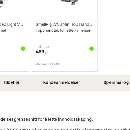
SmallRig 4055 Video Light Vibe P108 RGB
SmallRig 2756 Mini Top Handle for LW Cam
rmat
Topphåndtak for lette kameraer
inkl. mva
489,-
Varenr
138586
Tilbehør
Kundeanmeldelser
Spørsmål og 
videlsesgrensesnitt for å lette innholdsskaping.