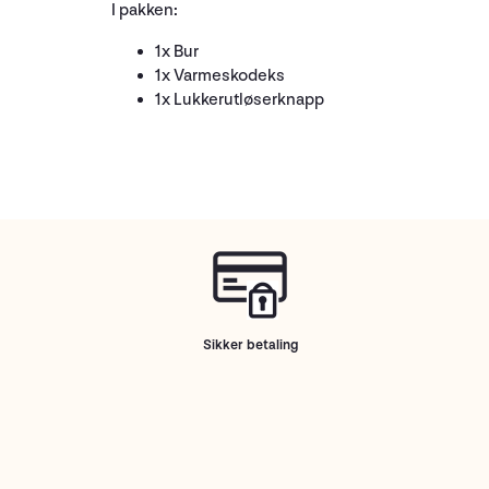
I pakken:
1x Bur
1x Varmeskodeks
1x Lukkerutløserknapp
Sikker betaling