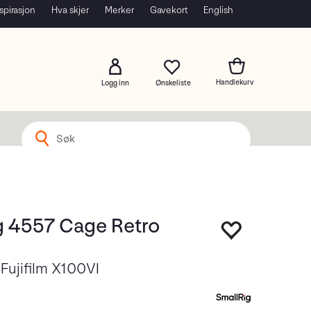
spirasjon
Hva skjer
Merker
Gavekort
English
Logg inn
g 4557 Cage Retro
Fujifilm X100VI