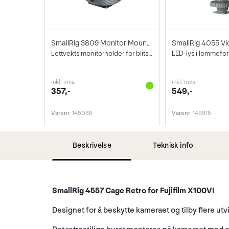
SmallRig 3809 Monitor Mount Lite Cold Sh
Lettvekts monitorholder for blitssko
LED-lys i lommefo
inkl. mva
inkl. mva
357,-
549,-
Varenr
145089
Varenr
149915
Beskrivelse
Teknisk info
SmallRig 4557 Cage Retro for Fujifilm X100VI
Designet for å beskytte kameraet og tilby flere ut