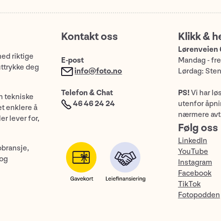
Kontakt oss
Klikk & h
Lørenveien 
med riktige
E-post
Mandag - fre
uttrykke deg
info@foto.no
Lørdag: Ste
Telefon & Chat
PS!
Vi har lø
n tekniske
46 46 24 24
utenfor åpnin
et enklere å
nærmere avt
er lever for,
Følg oss
LinkedIn
obransje,
YouTube
 og
Instagram
Facebook
TikTok
Fotopodden