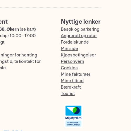
ent
Nyttige lenker
68, Økern
(
se kart
)
Besøk og parkering
dag: 10:00 - 17:00
Angrerett og retur
ngt
Fordelskunde
Min side
sninger for henting
Kjøpsbetingelser
gstid, ta kontakt for
Personvern
ale.
Cookies
Mine fakturaer
Mine tilbud
Bærekraft
Tourist