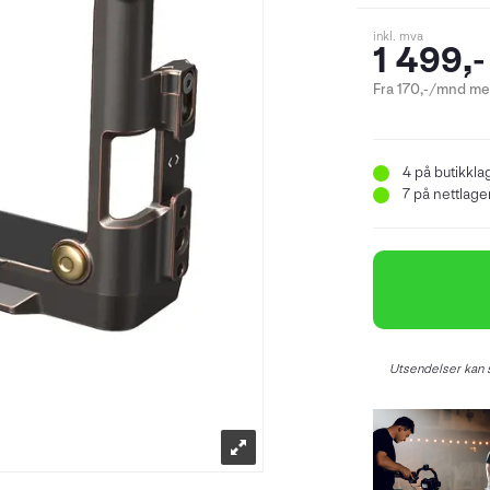
inkl. mva
1 499,-
Fra 170,-/mnd med
4
på butikkla
7
på nettlager
Utsendelser kan s