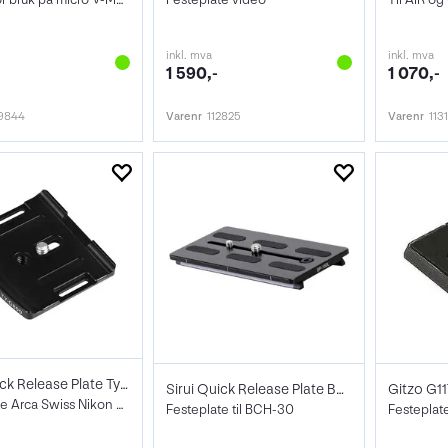
inkl. mva
inkl. mva
1 590,-
1 070,-
9844
Varenr
112825
Varenr
113
Sirui Quick Release Plate Ty-D800/810
Sirui Quick Release Plate BP-150L Video
Festeplate Arca Swiss Nikon D800/810
Festeplate til BCH-30