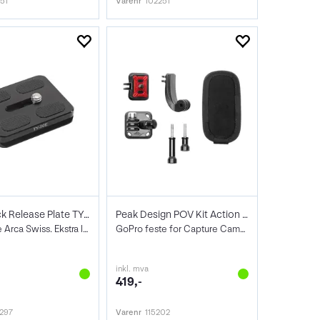
151
Varenr
102251
Sirui Quick Release Plate TY-50E
Peak Design POV Kit Action Cam Plate
Festeplate Arca Swiss. Ekstra liten
GoPro feste for Capture Camera Clip
inkl. mva
419,-
297
Varenr
115202