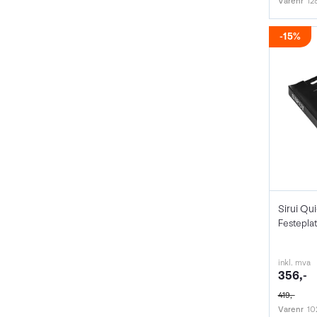
Varenr
12
15%
inkl. mva
356,-
419,-
Varenr
10