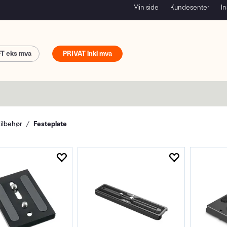
Min side
Kundesenter
In
FT
PRIVAT
tilbehør
Festeplate