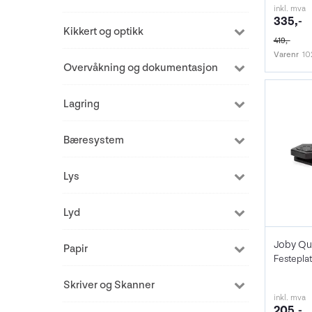
inkl. mva
335,-
Kikkert og optikk
419,-
Varenr
10
Overvåkning og dokumentasjon
Lagring
Bæresystem
Lys
Lyd
Papir
Skriver og Skanner
inkl. mva
205,-