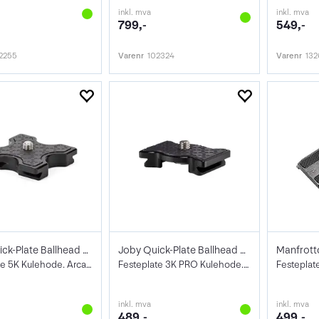
inkl. mva
inkl. mva
799,-
549,-
2255
Varenr
102324
Varenr
13
Joby Quick-Plate Ballhead 5K Arca Swiss
Joby Quick-Plate Ballhead 3K PRO Arca Sw
Festeplate 5K Kulehode. Arca Swiss
Festeplate 3K PRO Kulehode. Arca Swiss
Festeplat
inkl. mva
inkl. mva
489,-
499,-