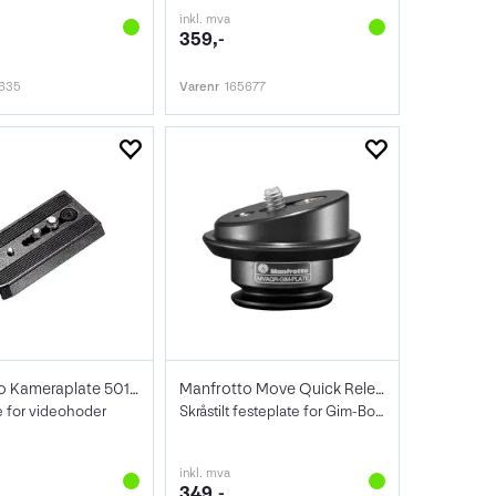
inkl. mva
359,-
2635
Varenr
165677
Manfrotto Kameraplate 501PL Video
Manfrotto Move Quick Release Plate Level
e for videohoder
Skråstilt festeplate for Gim-Boom
inkl. mva
349,-