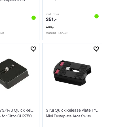
inkl. mva
351,-
439,-
149
Varenr
102246
Gitzo G1173/14B Quick Release Standard
Sirui Quick Release Plate TY-55KS
Festeplate for Gitzo GH2750QR
Mini Festeplate Arca Swiss