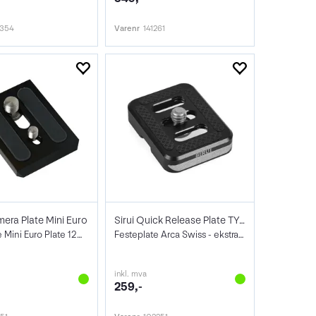
7354
Varenr
141261
mera Plate Mini Euro
Sirui Quick Release Plate TY-C10
Festeplate Mini Euro Plate 1208
Festeplate Arca Swiss - ekstra liten
inkl. mva
259,-