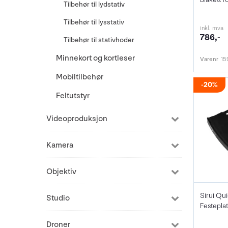
Tilbehør til lydstativ
Tilbehør til lysstativ
inkl. mva
786,-
Tilbehør til stativhoder
Minnekort og kortleser
Varenr
15
Mobiltilbehør
20%
Feltutstyr
Videoproduksjon
Kamera
Objektiv
Studio
Droner