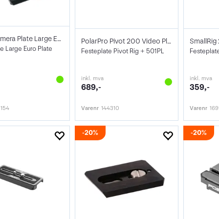
Miller Camera Plate Large EURO QR-plate
PolarPro Pivot 200 Video Plate
SmallRig
e Large Euro Plate
Festeplate Pivot Rig + 501PL
Festeplat
inkl. mva
inkl. mva
689,-
359,-
3154
Varenr
144310
Varenr
16
20%
20%