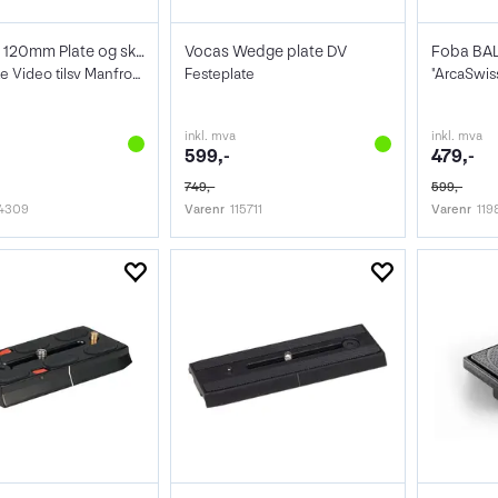
PolarPro 120mm Plate og skruer
Vocas Wedge plate DV
Festeplate Video tilsv Manfrotto 501PL
Festeplate
inkl. mva
inkl. mva
599,-
479,-
749,-
599,-
4309
Varenr
115711
Varenr
119