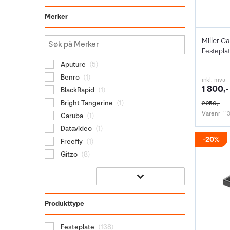
Merker
Festeplat
Aputure
(5)
Benro
(1)
inkl. mva
1 800,-
BlackRapid
(1)
Bright Tangerine
(1)
2 250,-
Varenr
11
Caruba
(1)
Datavideo
(1)
20%
Freefly
(1)
Gitzo
(8)
Produkttype
Festeplate
(138)