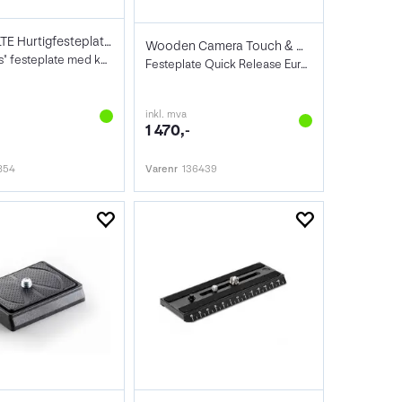
Foba BALTE Hurtigfesteplate 1/4"
Wooden Camera Touch & Go Plate Only
"ArcaSwiss" festeplate med kabelspor
Festeplate Quick Release Euro Plate L
inkl. mva
1 470,-
854
Varenr
136439