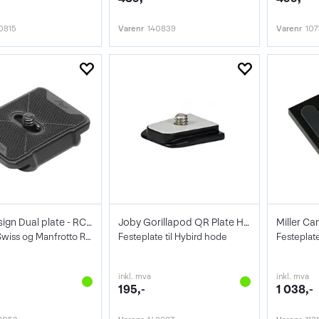
0815
Varenr
140839
Varenr
10
Peak Design Dual plate - RC2+ARCA V3
Joby Gorillapod QR Plate Hybrid
Miller Ca
For ArcaSwiss og Manfrotto RC2
Festeplate til Hybird hode
inkl. mva
inkl. mva
195,-
1 038,-