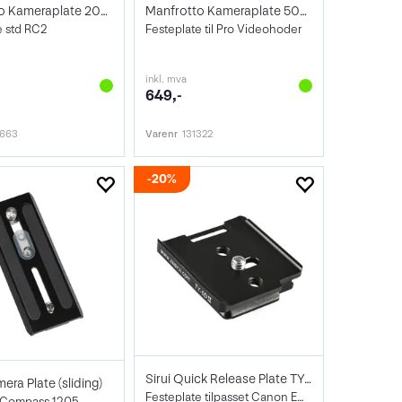
Manfrotto Kameraplate 200LT-PL
Manfrotto Kameraplate 504PLONGR-1
e std RC2
Festeplate til Pro Videohoder
inkl. mva
649,-
7663
Varenr
131322
20%
Sirui Quick Release Plate TY-5D II
mera Plate (sliding)
Festeplate tilpasset Canon EOS 5D Mk II
g Compass 1205