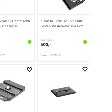
 2146 QR Plate Arca
Kupo KS-285 Double Plate Quick Release
e Arca Swiss
Festeplate Arca-Swiss & Rc2 Kabelsikring
inkl. mva
503,-
9937
Varenr
152562