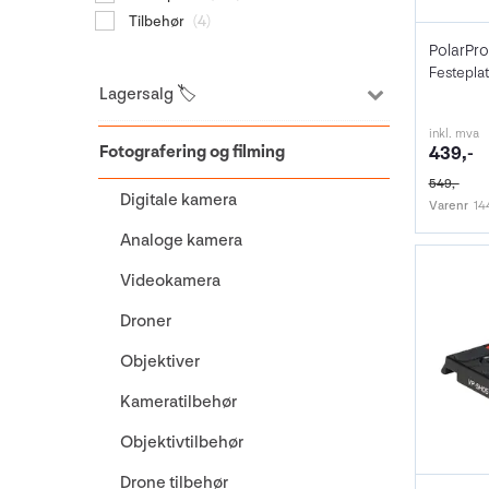
Tilbehør
(4)
Lagersalg 🏷️
inkl. mva
Fotografering og filming
439,-
549,-
Digitale kamera
Varenr
14
Analoge kamera
Videokamera
Droner
Objektiver
Kameratilbehør
Objektivtilbehør
Drone tilbehør