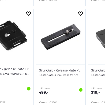
8052
Varenr
143687
Varenr
113
Sirui Quick Release Plate TY-5D III
Sirui Quick Release Plate PH-120
Festeplate Arca Swiss EOS 5D Mark III
Festeplate Arca Swiss 12 cm
inkl. mva
inkl. mva
499,-
319,-
2257
Varenr
102264
Varenr
102