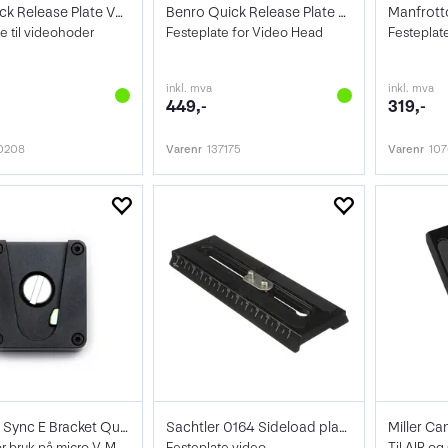
Sirui Quick Release Plate VP-SH05
Benro Quick Release Plate Video
e til videohoder
Festeplate for Video Head
Festeplat
inkl. mva
inkl. mva
449,-
319,-
0208
Varenr
137175
Varenr
10
Tentacle Sync E Bracket Quick Release
Sachtler 0164 Sideload plate S / Ace
Miller Ca
Brakett for bruk på micro V-Mount
Festeplate video
Til AIR o