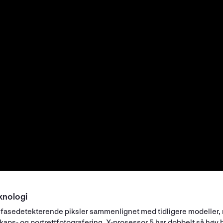
knologi
l fasedetekterende piksler sammenlignet med tidligere modeller, 
skaps- og portrettfotografering. X-prosessor 5 har dobbelt så hø