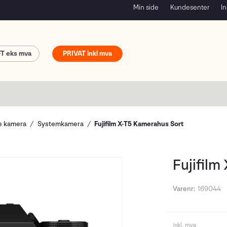
Min side
Kundesenter
In
FT
PRIVAT
le kamera
Systemkamera
Fujifilm X-T5 Kamerahus Sort
Fujifilm
Varenr:
169044
inkl. mva