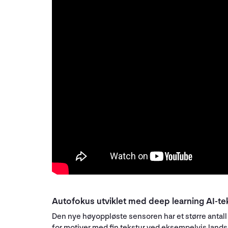
Autofokus utviklet med deep learning AI-te
Den nye høyoppløste sensoren har et større antal
for motiver med fin tekstur ved eksempelvis land