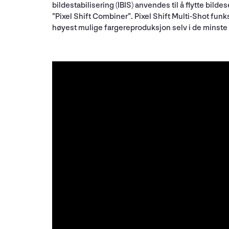
bildestabilisering (IBIS) anvendes til å flytte bi
”Pixel Shift Combiner”. Pixel Shift Multi-Shot fun
høyest mulige fargereproduksjon selv i de minste 