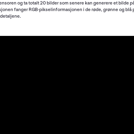
ldesensoren og ta totalt 20 bilder som senere kan generere et bild
ksjonen fanger RGB-pikselinformasjonen i de røde, grønne og blå 
detaljene.