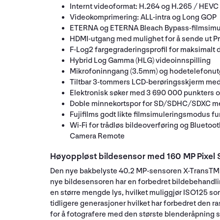
Internt videoformat: H.264 og H.265 / HEVC
Videokomprimering: ALL-intra og Long GOP
ETERNA og ETERNA Bleach Bypass-filmsimule
HDMI-utgang med mulighet for å sende ut 
F-Log2 fargegraderingsprofil for maksimalt 
Hybrid Log Gamma (HLG) videoinnspilling
Mikrofoninngang (3.5mm) og hodetelefonut
Tiltbar 3-tommers LCD-berøringsskjerm med
Elektronisk søker med 3 690 000 punkters o
Doble minnekortspor for SD/SDHC/SDXC med s
Fujifilms godt likte filmsimuleringsmodus f
Wi-Fi for trådløs bildeoverføring og Bluetoo
Camera Remote
Høyoppløst bildesensor med 160 MP Pixel S
Den nye bakbelyste 40.2 MP-sensoren X-TransTM C
nye bildesensoren har en forbedret bildebehandlings
en større mengde lys, hvilket muliggjør ISO125 s
tidligere generasjoner hvilket har forbedret den ra
for å fotografere med den største blenderåpning s