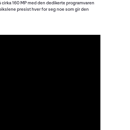
e på cirka 160 MP med den dedikerte programvaren
pikslene presist hver for seg noe som gir den