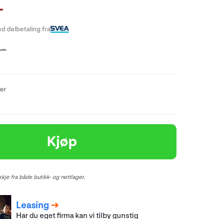
-
d delbetaling fra
-
er
Kjøp
kje fra både butikk- og nettlager.
Leasing
Har du eget firma kan vi tilby gunstig