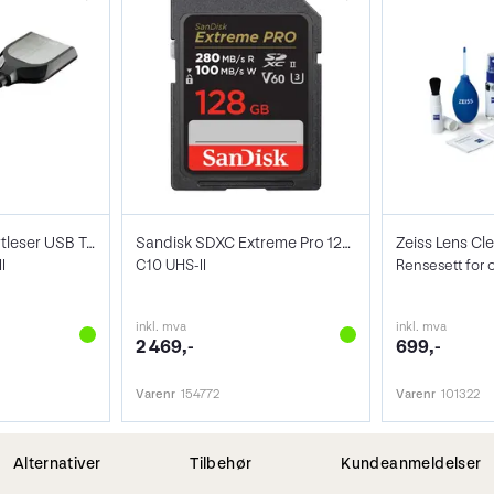
Sandisk Minnekortleser USB Type-C
Sandisk SDXC Extreme Pro 128GB V60
Zeiss Lens Cle
I
C10 UHS-II
Rensesett for 
inkl. mva
inkl. mva
2 469,-
699,-
Varenr
154772
Varenr
101322
Alternativer
Tilbehør
Kundeanmeldelser