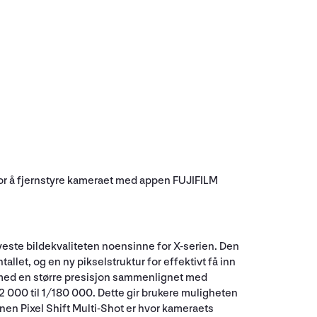
t for å fjernstyre kameraet med appen FUJIFILM
ste bildekvaliteten noensinne for X-serien. Den
llet, og en ny pikselstruktur for effektivt få inn
 med en større presisjon sammenlignet med
32 000 til 1/180 000. Dette gir brukere muligheten
nen Pixel Shift Multi-Shot er hvor kameraets