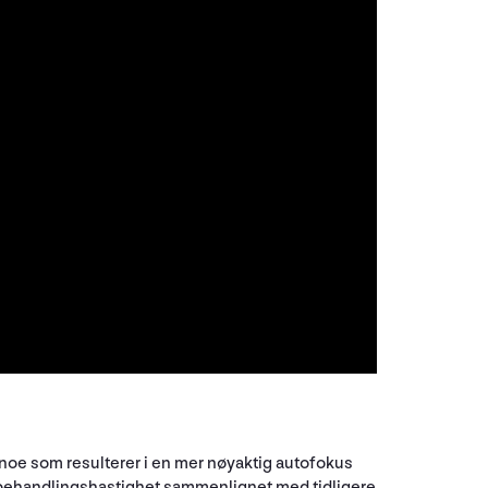
noe som resulterer i en mer nøyaktig autofokus
y behandlingshastighet sammenlignet med tidligere