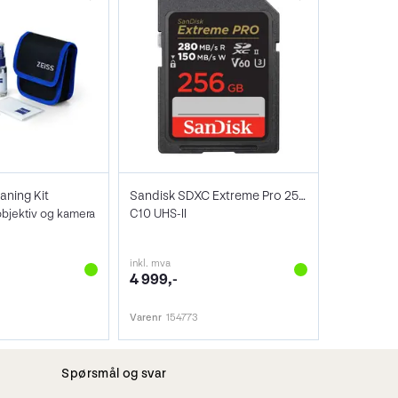
aning Kit
Sandisk SDXC Extreme Pro 256GB V60
objektiv og kamera
C10 UHS-II
inkl. mva
4 999,-
Varenr
154773
Spørsmål og svar