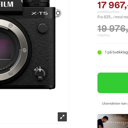
17 967,
KAMPANJEPRIS
Fra 625,-/mnd me
19 976,
FØRPRIS
1
på butikklag
Utsendelser kan s