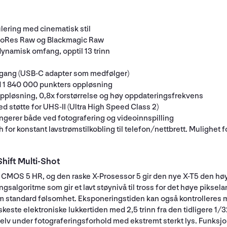
ring med cinematisk stil
ProRes Raw og Blackmagic Raw
dynamisk omfang, opptil 13 trinn
gang (USB-C adapter som medfølger)
 1 840 000 punkters oppløsning
ppløsning, 0,8x forstørrelse og høy oppdateringsfrekvens
tøtte for UHS-II (Ultra High Speed Class 2)
ungerer både ved fotografering og videoinnspilling
th for konstant lavstrømstilkobling til telefon/nettbrett. Mulighe
hift Multi-Shot
MOS 5 HR, og den raske X-Prosessor 5 gir den nye X-T5 den høye
algoritme som gir et lavt støynivå til tross for det høye pikselanta
om standard følsomhet. Eksponeringstiden kan også kontrolleres
skeste elektroniske lukkertiden med 2,5 trinn fra den tidligere 1/
elv under fotograferingsforhold med ekstremt sterkt lys. Funksjo