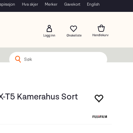
spirasjon
Hva skjer
Merker
Gavekort
English
Logg inn
 X-T5 Kamerahus Sort