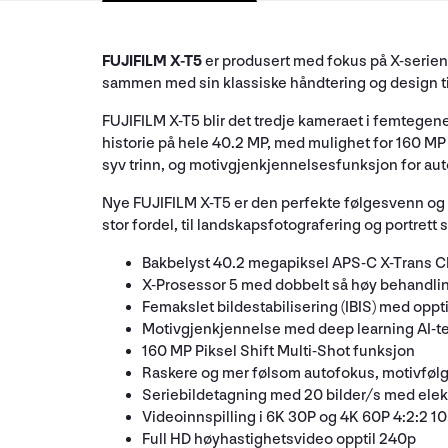
FUJIFILM X-T5
er produsert med fokus på X-serien
sammen med sin klassiske håndtering og design ti
FUJIFILM X-T5 blir det tredje kameraet i femtegen
historie på hele 40.2 MP, med mulighet for 160 MP 
syv trinn, og motivgjenkjennelsesfunksjon for aut
Nye FUJIFILM X-T5 er den perfekte følgesvenn og 
stor fordel, til landskapsfotografering og portrett
Bakbelyst 40.2 megapiksel APS-C X-Trans CM
X-Prosessor 5 med dobbelt så høy behandli
Femakslet bildestabilisering (IBIS) med oppt
Motivgjenkjennelse med deep learning AI-te
160 MP Piksel Shift Multi-Shot funksjon
Raskere og mer følsom autofokus, motivføl
Seriebildetagning med 20 bilder/s med elekt
Videoinnspilling i 6K 30P og 4K 60P 4:2:2 10b
Full HD høyhastighetsvideo opptil 240p