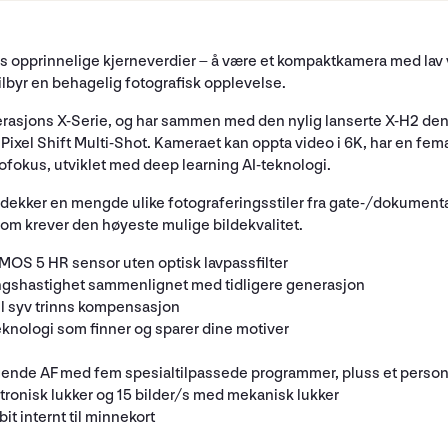
s opprinnelige kjerneverdier – å være et kompaktkamera med lav 
lbyr en behagelig fotografisk opplevelse.
erasjons X-Serie, og har sammen med den nylig lanserte X-H2 den
Pixel Shift Multi-Shot. Kameraet kan oppta video i 6K, har en fe
ofokus, utviklet med deep learning AI-teknologi.
dekker en mengde ulike fotograferingsstiler fra gate-/dokumentar
 som krever den høyeste mulige bildekvalitet.
OS 5 HR sensor uten optisk lavpassfilter
ngshastighet sammenlignet med tidligere generasjon
il syv trinns kompensasjon
knologi som finner og sparer dine motiver
gende AF med fem spesialtilpassede programmer, pluss et pers
ronisk lukker og 15 bilder/s med mekanisk lukker
it internt til minnekort