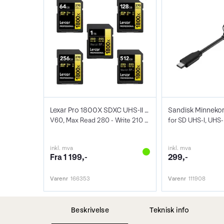
Lexar Pro 1800X SDXC UHS-II U3
V60, Max Read 280 - Write 210 MB/s
for SD UHS-I, UHS-I
inkl. mva
inkl. mva
Fra 1 199,-
299,-
Varenr
166353
Varenr
111908
Beskrivelse
Teknisk info