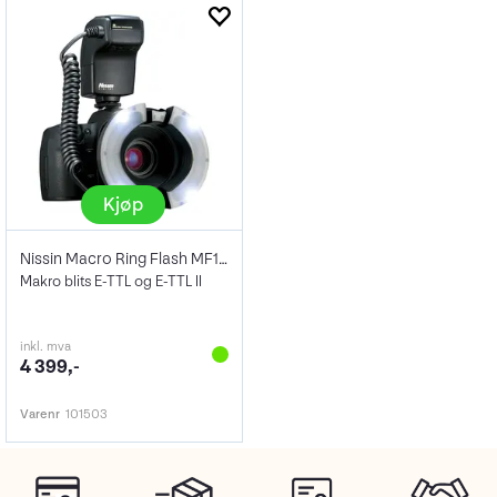
Kjøp
Nissin Macro Ring Flash MF18 Canon
Makro blits E-TTL og E-TTL II
inkl. mva
4 399,-
Varenr
101503