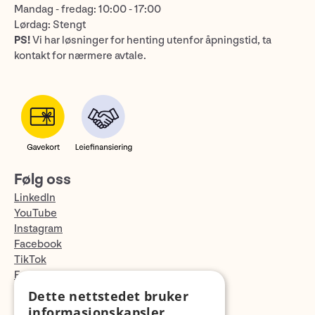
Mandag - fredag: 10:00 - 17:00
Lørdag: Stengt
PS!
Vi har løsninger for henting utenfor åpningstid, ta
kontakt for nærmere avtale.
Følg oss
LinkedIn
YouTube
Instagram
Facebook
TikTok
Fotopodden
Dette nettstedet bruker
Med forbehold om skrive- og lagerfeil
informasjonskapsler