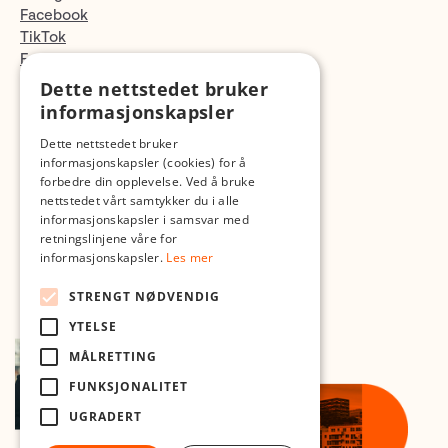
Facebook
TikTok
Fotopodden
Dette nettstedet bruker
Med forbehold om skrive- og lagerfeil
informasjonskapsler
Dette nettstedet bruker
informasjonskapsler (cookies) for å
forbedre din opplevelse. Ved å bruke
nettstedet vårt samtykker du i alle
informasjonskapsler i samsvar med
retningslinjene våre for
informasjonskapsler.
Les mer
STRENGT NØDVENDIG
YTELSE
MÅLRETTING
FUNKSJONALITET
UGRADERT