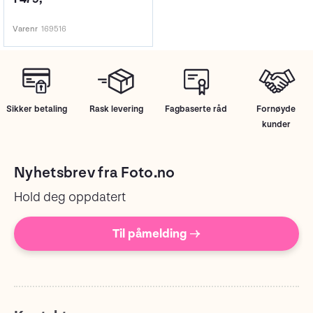
Varenr
169516
Sikker betaling
Rask levering
Fagbaserte råd
Fornøyde
kunder
Nyhetsbrev fra Foto.no
Hold deg oppdatert
Til påmelding →