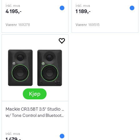
inkl. mva
inkl. mva
4 195,-
1 189,-
Varenr
169278
Varenr
169515
Kjøp
Mackie CR3.5BT 3.5" Studio Monitors
w/ Tone Control and Bluetooth®
inkl. mva
1 479,-