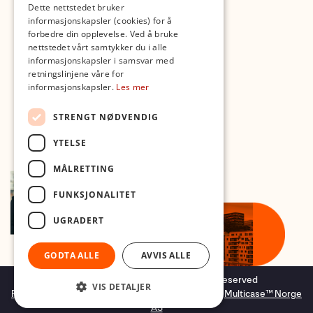
Dette nettstedet bruker
Med forbehold om skrive- og lagerfeil
informasjonskapsler (cookies) for å
forbedre din opplevelse. Ved å bruke
nettstedet vårt samtykker du i alle
informasjonskapsler i samsvar med
retningslinjene våre for
informasjonskapsler.
Les mer
STRENGT NØDVENDIG
YTELSE
MÅLRETTING
FUNKSJONALITET
UGRADERT
GODTA ALLE
AVVIS ALLE
Copyright © 2026 Foto.no - All rights reserved
VIS DETALJER
Forretningssystem
og
nettbutikkløsning
levert av
Multicase™ Norge
AS