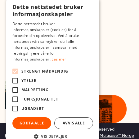
Dette nettstedet bruker
Med forbehold om skrive- og lagerfeil
informasjonskapsler
Dette nettstedet bruker
informasjonskapsler (cookies) for å
forbedre din opplevelse. Ved å bruke
nettstedet vårt samtykker du i alle
informasjonskapsler i samsvar med
retningslinjene våre for
informasjonskapsler.
Les mer
STRENGT NØDVENDIG
YTELSE
MÅLRETTING
FUNKSJONALITET
UGRADERT
GODTA ALLE
AVVIS ALLE
Copyright © 2026 Foto.no - All rights reserved
Forretningssystem
og
nettbutikkløsning
levert av
Multicase™ Norge
VIS DETALJER