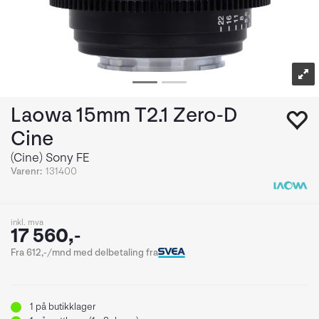
Laowa 15mm T2.1 Zero-D
Cine
(Cine) Sony FE
Varenr:
131400
inkl. mva
17 560,-
Fra 612,-/mnd med delbetaling fra
1
på butikklager