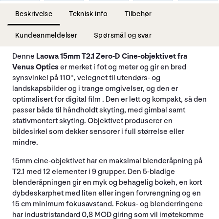
Beskrivelse
Teknisk info
Tilbehør
Kundeanmeldelser
Spørsmål og svar
Denne
Laowa 15mm T2.1 Zero-D Cine-objektivet fra
Venus Optics
er merket i fot og meter og gir en bred
synsvinkel på 110°, velegnet til utendørs- og
landskapsbilder og i trange omgivelser, og den er
optimalisert for digital film . Den er lett og kompakt, så den
passer både til håndholdt skyting, med gimbal samt
stativmontert skyting. Objektivet produserer en
bildesirkel som dekker sensorer i full størrelse eller
mindre.
15mm cine-objektivet har en maksimal blenderåpning på
T2.1 med 12 elementer i 9 grupper. Den 5-bladige
blenderåpningen gir en myk og behagelig bokeh, en kort
dybdeskarphet med liten eller ingen forvrengning og en
15 cm minimum fokusavstand. Fokus- og blenderringene
har industristandard 0,8 MOD giring som vil imøtekomme