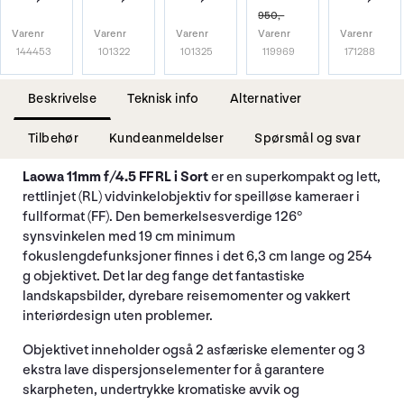
950,-
Varenr
Varenr
Varenr
Varenr
Varenr
144453
101322
101325
119969
171288
Beskrivelse
Teknisk info
Alternativer
Tilbehør
Kundeanmeldelser
Spørsmål og svar
Laowa 11mm f/4.5 FF RL i Sort
er en superkompakt og lett,
rettlinjet (RL) vidvinkelobjektiv for speilløse kameraer i
fullformat (FF). Den bemerkelsesverdige 126°
synsvinkelen med 19 cm minimum
fokuslengdefunksjoner finnes i det 6,3 cm lange og 254
g objektivet. Det lar deg fange det fantastiske
landskapsbilder, dyrebare reisemomenter og vakkert
interiørdesign uten problemer.
Objektivet inneholder også 2 asfæriske elementer og 3
ekstra lave dispersjonselementer for å garantere
skarpheten, undertrykke kromatiske avvik og