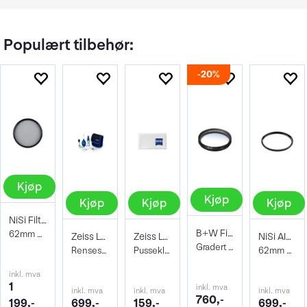
Populært tilbehør:
20%
Kjøp
Kjøp
Kjøp
Kjøp
Kjøp
NiSi Filter Circ Polarizer True Color 62
B+W Filter 701 MRC 62mm
62mm Pro Nano Pola Filter
Zeiss Lens Cleaning Kit
Zeiss Lens Cleaning Microfibre Cloth
NiSi AIR Protector Filter 62mm
Gradert gråfilter
Rensesett for objektiv og kamera
Pusseklut
62mm Beskyttelsesfilter
inkl. mva
1
inkl. mva
inkl. mva
inkl. mva
inkl. mva
760,-
199,-
699,-
159,-
699,-