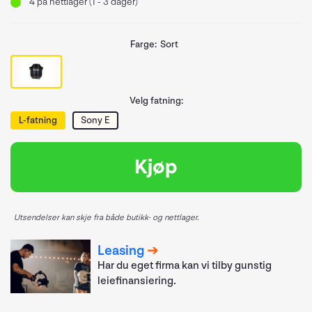
4
på nettlager (1 - 3 dager)
Farge:
Sort
Velg fatning:
L-fatning
Sony E
Kjøp
Utsendelser kan skje fra både butikk- og nettlager.
Leasing
Har du eget firma kan vi tilby gunstig
leiefinansiering.