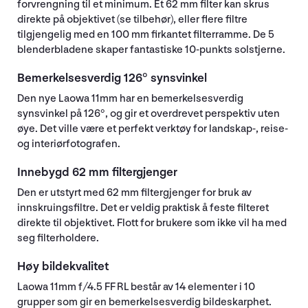
forvrengning til et minimum. Et 62 mm filter kan skrus
direkte på objektivet (se tilbehør), eller flere filtre
tilgjengelig med en 100 mm firkantet filterramme. De 5
blenderbladene skaper fantastiske 10-punkts solstjerne.
Bemerkelsesverdig 126° synsvinkel
Den nye Laowa 11mm har en bemerkelsesverdig
synsvinkel på 126°, og gir et overdrevet perspektiv uten
øye. Det ville være et perfekt verktøy for landskap-, reise-
og interiørfotografen.
Innebygd 62 mm filtergjenger
Den er utstyrt med 62 mm filtergjenger for bruk av
innskruingsfiltre. Det er veldig praktisk å feste filteret
direkte til objektivet. Flott for brukere som ikke vil ha med
seg filterholdere.
Høy bildekvalitet
Laowa 11mm f/4.5 FF RL består av 14 elementer i 10
grupper som gir en bemerkelsesverdig bildeskarphet.