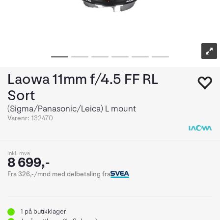
Laowa 11mm f/4.5 FF RL
Sort
(Sigma/Panasonic/Leica) L mount
Varenr:
132470
inkl. mva
8 699,-
Fra 326,-/mnd med delbetaling fra
1
på butikklager