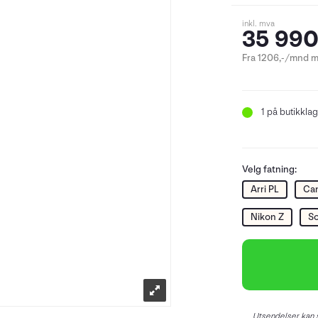
inkl. mva
35 990
Fra 1206,-/mnd m
1
på butikklag
Velg fatning:
Arri PL
Ca
Nikon Z
So
Utsendelser kan s