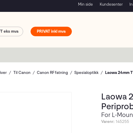
Min side
Kundesenter
In
FT
PRIVAT
iver
Til Canon
Canon RF fatning
Spesialoptikk
Laowa 24mm T1
Laowa 
Peripro
For L-Moun
Varenr:
145255