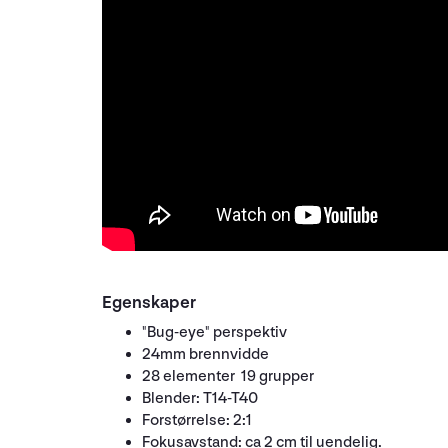
Egenskaper
"Bug-eye" perspektiv
24mm brennvidde
28 elementer 19 grupper
Blender: T14-T40
Forstørrelse: 2:1
Fokusavstand: ca 2 cm til uendelig.