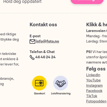
Hold deg oppdatert
Kontakt oss
Klikk & h
Lørenveien 
med riktige
E-post
Mandag - fre
uttrykke deg
info@foto.no
Lørdag: Ste
Telefon & Chat
PS!
Vi har lø
n tekniske
46 46 24 24
utenfor åpnin
et enklere å
nærmere avt
er lever for,
Følg oss
LinkedIn
obransje,
YouTube
 og
Instagram
Facebook
TikTok
Fotopodden