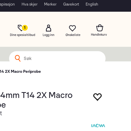
spirasjon
Hva skjer
Merker
Gavekort
English
1
Dine spesialtilbud
Logg inn
4 2X Macro Periprobe
24mm T14 2X Macro
be
t