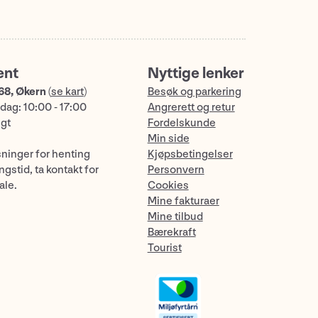
ent
Nyttige lenker
68, Økern
(
se kart
)
Besøk og parkering
dag: 10:00 - 17:00
Angrerett og retur
ngt
Fordelskunde
Min side
sninger for henting
Kjøpsbetingelser
gstid, ta kontakt for
Personvern
ale.
Cookies
Mine fakturaer
Mine tilbud
Bærekraft
Tourist