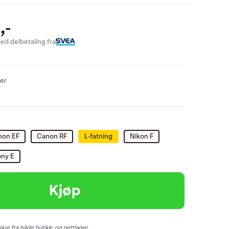
,-
ed delbetaling fra
er
non EF
Canon RF
L-fatning
Nikon F
ny E
Kjøp
kje fra både butikk- og nettlager.