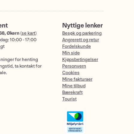
ent
Nyttige lenker
68, Økern
(
se kart
)
Besøk og parkering
dag: 10:00 - 17:00
Angrerett og retur
ngt
Fordelskunde
Min side
sninger for henting
Kjøpsbetingelser
gstid, ta kontakt for
Personvern
ale.
Cookies
Mine fakturaer
Mine tilbud
Bærekraft
Tourist