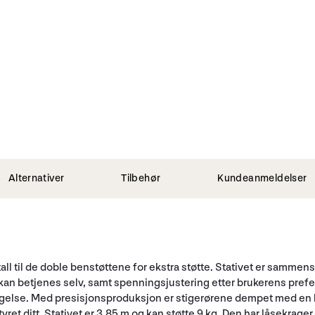
Alternativer
Tilbehør
Kundeanmeldelser
ll til de doble benstøttene for ekstra støtte. Stativet er sammens
t kan betjenes selv, samt spenningsjustering etter brukerens pref
evegelse. Med presisjonsproduksjon er stigerørene dempet med en l
ret ditt. Stativet er 3,85 m og kan støtte 9 kg. Den har låsekrager 