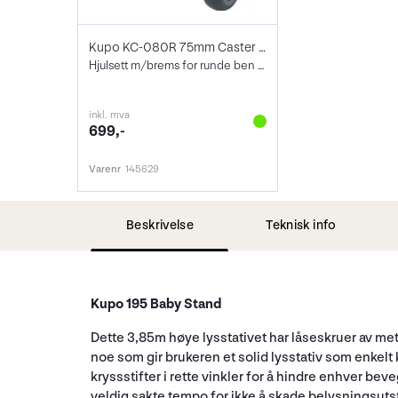
Kupo KC-080R 75mm Caster with Brake 22mm
Hjulsett m/brems for runde ben ø22mm
inkl. mva
699,-
Varenr
145629
Beskrivelse
Teknisk info
Kupo 195 Baby Stand
Dette 3,85m høye lysstativet har låseskruer av meta
noe som gir brukeren et solid lysstativ som enkel
kryssstifter i rette vinkler for å hindre enhver b
veldig sakte tempo for ikke å skade belysningsutsty