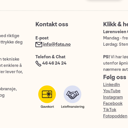
Kontakt oss
Klikk & h
Lørenveien 
med riktige
E-post
Mandag - fre
uttrykke deg
info@foto.no
Lørdag: Ste
Telefon & Chat
PS!
Vi har lø
n tekniske
46 46 24 24
utenfor åpnin
et enklere å
nærmere avt
er lever for,
Følg oss
LinkedIn
obransje,
YouTube
 og
Instagram
Facebook
TikTok
Fotopodden