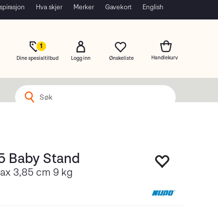
spirasjon
Hva skjer
Merker
Gavekort
English
1
Dine spesialtilbud
Logg inn
5 Baby Stand
Max 3,85 cm 9 kg