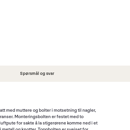
Spørsmål og svar
att med muttere og bolter i motsetning til nagler,
eranser. Monteringsbolten er festet med to
uftpute for sakte å la stigerørene komme ned i et
i metall og knotter. Toppbolten er sveiset for