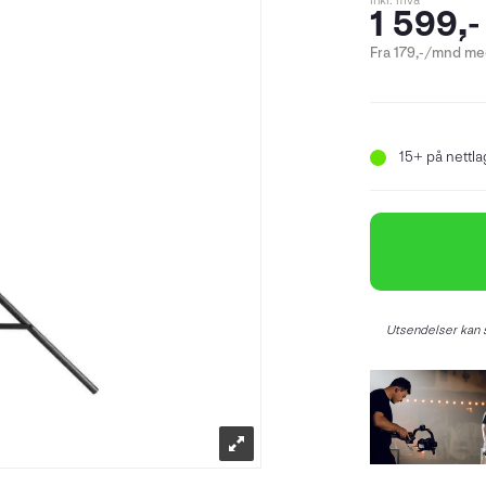
inkl. mva
1 599,-
Fra 179,-/mnd med
15+
på nettlag
Utsendelser kan s