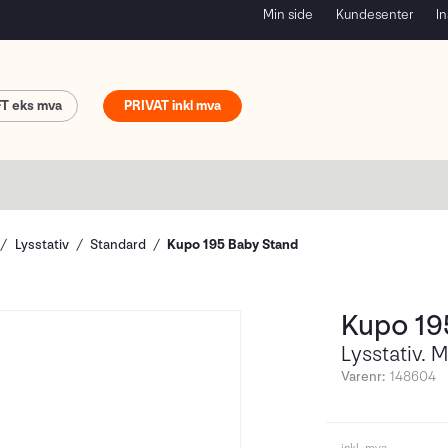
Min side
Kundesenter
In
FT
PRIVAT
Lysstativ
Standard
Kupo 195 Baby Stand
Kupo 19
Lysstativ. 
Varenr:
148604