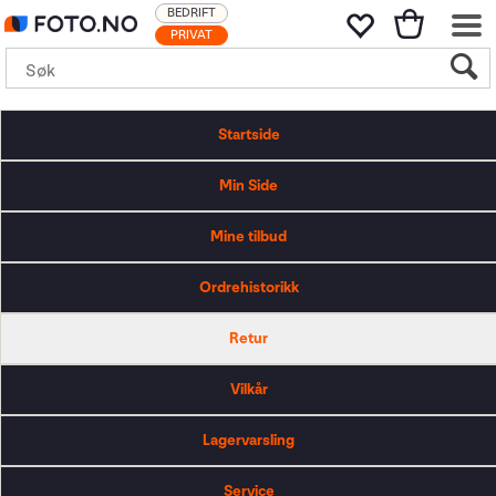
BEDRIFT
PRIVAT
Startside
Min Side
Mine tilbud
Ordrehistorikk
Retur
Vilkår
Lagervarsling
Service