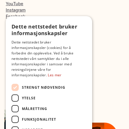
YouTube
Instagram
Facebook
TikTok
Dette nettstedet bruker
Fotopodden
informasjonskapsler
Dette nettstedet bruker
Med forbehold om skrive- og lagerfeil
informasjonskapsler (cookies) for å
forbedre din opplevelse. Ved å bruke
nettstedet vårt samtykker du i alle
informasjonskapsler i samsvar med
retningslinjene våre for
informasjonskapsler.
Les mer
STRENGT NØDVENDIG
YTELSE
MÅLRETTING
FUNKSJONALITET