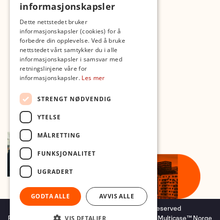
informasjonskapsler
Med forbehold om skrive- og lagerfeil
Dette nettstedet bruker
informasjonskapsler (cookies) for å
forbedre din opplevelse. Ved å bruke
nettstedet vårt samtykker du i alle
informasjonskapsler i samsvar med
retningslinjene våre for
informasjonskapsler.
Les mer
STRENGT NØDVENDIG
YTELSE
MÅLRETTING
FUNKSJONALITET
UGRADERT
GODTA ALLE
AVVIS ALLE
Copyright © 2026 Foto.no - All rights reserved
Forretningssystem
og
nettbutikkløsning
levert av
Multicase™ Norge
VIS DETALJER