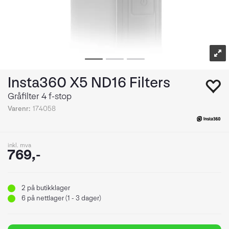
Insta360 X5 ND16 Filters
Gråfilter 4 f-stop
Varenr:
174058
inkl. mva
769,-
2
på butikklager
6
på nettlager (1 - 3 dager)