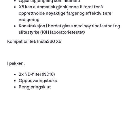
Også tilgjengelig som filtersett
X5 kan automatisk gjenkjenne filteret for å
opprettholde nøyaktige farger og effektivisere
redigering
Konstruksjon i herdet glass med høy ripefasthet og
slitestyrke (10H laboratorietestet)
Kompatibilitet: Insta360 X5
I pakken:
2x ND-filter (ND16)
Oppbevaringsboks
Rengjøringsklut