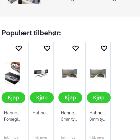
Populært tilbehør:
Kjøp
Kjøp
Kjøp
Kjøp
Hahnemühle Protective Spray 400ml
Hahnemühle Signing Pen Duo
Hahnemühle Archive & Portfoliobox A2
Hahnemühle Archive & Portfoliobox A3+
Forseglende og beskyttene lakk
3mm tykkelse 605x435x35 mm
3mm tykkelse 32,9 x 48,3 cm
inkl. mva
inkl. mva
inkl. mva
inkl. mva