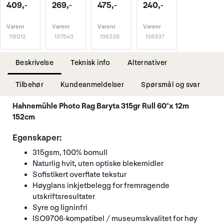
409,-
269,-
475,-
240,-
Varenr
Varenr
Varenr
Varenr
119012
137543
136338
136337
Beskrivelse
Teknisk info
Alternativer
Tilbehør
Kundeanmeldelser
Spørsmål og svar
Hahnemühle Photo Rag Baryta 315gr Rull 60"x 12m
152cm
Egenskaper:
315gsm, 100% bomull
Naturlig hvit, uten optiske blekemidler
Sofistikert overflate tekstur
Høyglans inkjetbelegg for fremragende
utskriftsresultater
Syre og ligninfri
ISO9706-kompatibel / museumskvalitet for høy