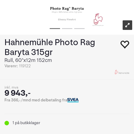
Hahnemühle Photo Rag
Baryta 315gr
Rull, 60"x12m 152cm
Varenr:
119122
inkl. mva
9 943,-
Fra 366,-/mnd med delbetaling fra
1
på butikklager