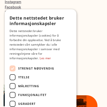
Instagram
Facebook
TikTok
Dette nettstedet bruker
Fotopodden
informasjonskapsler
Med forbehold om skrive- og lagerfeil
Dette nettstedet bruker
informasjonskapsler (cookies) for å
forbedre din opplevelse. Ved å bruke
nettstedet vårt samtykker du i alle
informasjonskapsler i samsvar med
retningslinjene våre for
informasjonskapsler.
Les mer
STRENGT NØDVENDIG
YTELSE
MÅLRETTING
FUNKSJONALITET
UGRADERT