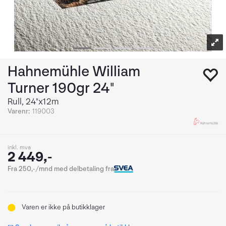
Hahnemühle William
Turner 190gr 24"
Rull, 24"x12m
Varenr:
119003
inkl. mva
2 449,-
Fra 250,-/mnd med delbetaling fra
Varen er ikke på butikklager