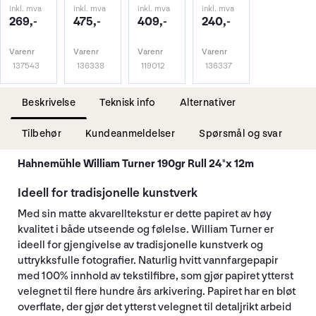
inkl. mva
inkl. mva
inkl. mva
inkl. mva
269,-
475,-
409,-
240,-
Varenr
Varenr
Varenr
Varenr
137543
136338
119012
136337
Beskrivelse
Teknisk info
Alternativer
Tilbehør
Kundeanmeldelser
Spørsmål og svar
Hahnemühle William Turner 190gr Rull 24"x 12m
Ideell for tradisjonelle kunstverk
Med sin matte akvarelltekstur er dette papiret av høy
kvalitet i både utseende og følelse. William Turner er
ideell for gjengivelse av tradisjonelle kunstverk og
uttrykksfulle fotografier. Naturlig hvitt vannfargepapir
med 100% innhold av tekstilfibre, som gjør papiret ytterst
velegnet til flere hundre års arkivering. Papiret har en bløt
overflate, der gjør det ytterst velegnet til detaljrikt arbeid