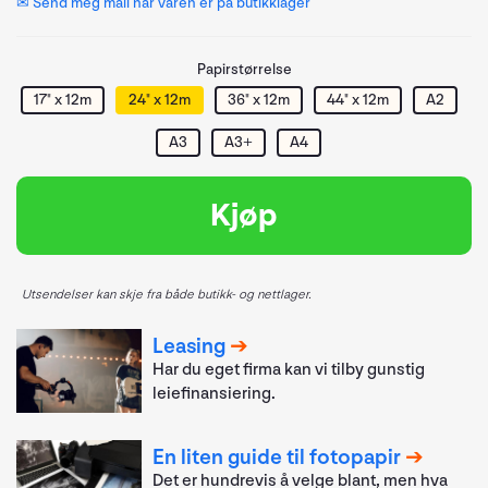
✉ Send meg mail når varen er på butikklager
Papirstørrelse
17" x 12m
24" x 12m
36" x 12m
44" x 12m
A2
A3
A3+
A4
Kjøp
Utsendelser kan skje fra både butikk- og nettlager.
Leasing
Har du eget firma kan vi tilby gunstig
leiefinansiering.
En liten guide til fotopapir
Det er hundrevis å velge blant, men hva