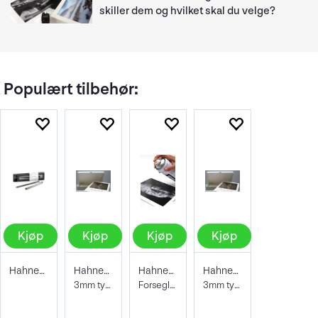
skiller dem og hvilket skal du velge?
Populært tilbehør:
Kjøp
Kjøp
Kjøp
Kjøp
Hahnemühle Signing Pen Duo
Hahnemühle Archive & Portfoliobox A2
Hahnemühle Protective Spray 400ml
Hahnemühle Archive & Portfoliobox A3+
3mm tykkelse 605x435x35 mm
Forseglende og beskyttene lakk
3mm tykkelse 32,9 x 48,3 cm