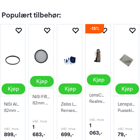
Populært tilbehør:
15%
Kjøp
Kjøp
Kjøp
Kjøp
Kjøp
LensCoat TravelCoat Fuijfilm XF 150-600
NiSi Filter Circ Polarizer True Color 82
Realtree Max5
82mm Pro Nano Pola Filter
NiSi AIR Protector Filter 82mm
Zeiss Lens Cleaning Kit
Lenspen Photo Microklear Cloth
82mm Beskyttelsesfilter
Rensesett for objektiv og kamera
Pusseklut i microfiber
inkl. mva
inkl. mva
1
1
inkl. mva
inkl. mva
inkl. mva
063,-
899,-
683,-
699,-
79,-