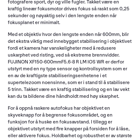
fotografere sport, dyr og ville fugler. Takket være en
kraftig lineær fokusmotor drives fokus så raskt som 0,25
sekunder og nøyaktig selv i den lengste enden når
fokusplanet er minimalt.
Med et objektiv hvor den lengste enden når 600mm, blir
det ekstra viktig med innebygget stabilisering i objektivet
fordi et kamera har vanskeligheter med å redusere
uskarphet ved risting, ved så ekstreme brennvidder.
FUJINON XF150-600mmF5.6-8 R LM IOS WR er derfor
utstyrt med en ny type sensor og kontrollsystem som er
en av de kraftigste stabiliseringsenhetene i et
supertelezoom noensinne, som er i stand til å stabilisere
5 trinn. Takket være en kraftig stabilisering og en lav vekt
kan du ta bildene dine håndholdt med høy skarphet.
For å oppnå raskere autofokus har objektivet en
skyveknapp for å begrense fokusområdet, og en
funksjon for å huske en fokusavstand. I tillegg er
objektivet utstyrt med fire knapper på forsiden for å låse,
eller aktivere fokus. Holdbarhet og robusthet er av største