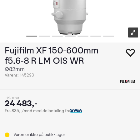
Fujifilm XF 150-600mm
f5.6-8 R LM OIS WR
Ø82mm
Varenr:
145293
inkl. mva
24 483,-
Fra 835,-/mnd med delbetaling fra
Varen er ikke på butikklager