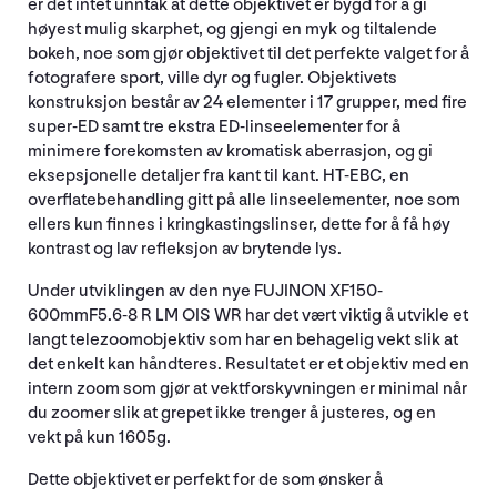
er det intet unntak at dette objektivet er bygd for å gi
høyest mulig skarphet, og gjengi en myk og tiltalende
bokeh, noe som gjør objektivet til det perfekte valget for å
fotografere sport, ville dyr og fugler. Objektivets
konstruksjon består av 24 elementer i 17 grupper, med fire
super-ED samt tre ekstra ED-linseelementer for å
minimere forekomsten av kromatisk aberrasjon, og gi
eksepsjonelle detaljer fra kant til kant. HT-EBC, en
overflatebehandling gitt på alle linseelementer, noe som
ellers kun finnes i kringkastingslinser, dette for å få høy
kontrast og lav refleksjon av brytende lys.
Under utviklingen av den nye FUJINON XF150-
600mmF5.6-8 R LM OIS WR har det vært viktig å utvikle et
langt telezoomobjektiv som har en behagelig vekt slik at
det enkelt kan håndteres. Resultatet er et objektiv med en
intern zoom som gjør at vektforskyvningen er minimal når
du zoomer slik at grepet ikke trenger å justeres, og en
vekt på kun 1605g.
Dette objektivet er perfekt for de som ønsker å