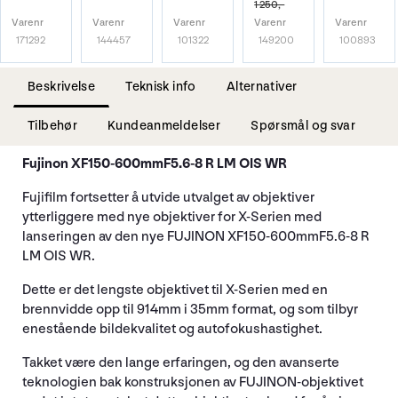
1 250,-
Varenr
Varenr
Varenr
Varenr
Varenr
171292
144457
101322
149200
100893
Beskrivelse
Teknisk info
Alternativer
Tilbehør
Kundeanmeldelser
Spørsmål og svar
Fujinon XF150-600mmF5.6-8 R LM OIS WR
Fujifilm fortsetter å utvide utvalget av objektiver
ytterliggere med nye objektiver for X-Serien med
lanseringen av den nye FUJINON XF150-600mmF5.6-8 R
LM OIS WR.
Dette er det lengste objektivet til X-Serien med en
brennvidde opp til 914mm i 35mm format, og som tilbyr
enestående bildekvalitet og autofokushastighet.
Takket være den lange erfaringen, og den avanserte
teknologien bak konstruksjonen av FUJINON-objektivet