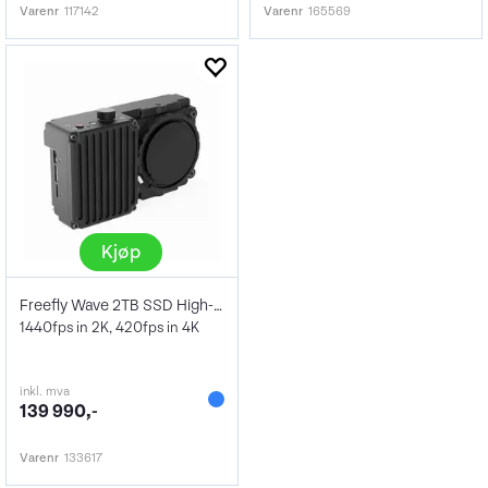
Varenr
117142
Varenr
165569
Kjøp
Freefly Wave 2TB SSD High-Speed Camera
1440fps in 2K, 420fps in 4K
inkl. mva
139 990,-
Varenr
133617