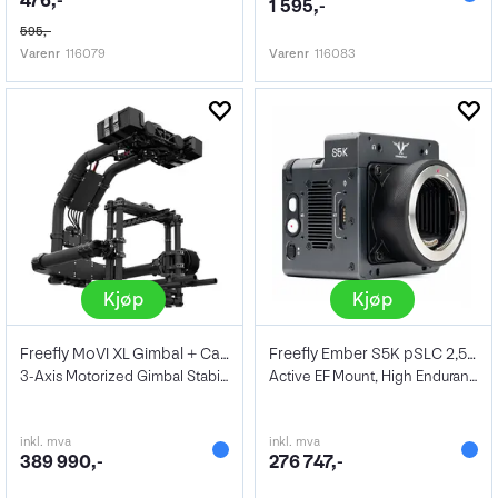
476,-
1 595,-
595,-
Varenr
116079
Varenr
116083
Kjøp
Kjøp
Freefly MoVI XL Gimbal + Case
Freefly Ember S5K pSLC 2,56TB
3-Axis Motorized Gimbal Stabilizer
Active EF Mount, High Endurance 2.56TB
inkl. mva
inkl. mva
389 990,-
276 747,-