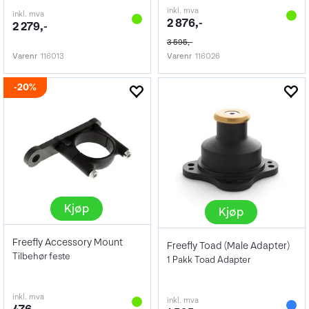
inkl. mva
inkl. mva
2 876,-
2 279,-
3 595,-
Varenr
116013
Varenr
116026
20%
Kjøp
Kjøp
Freefly Accessory Mount
Freefly Toad (Male Adapter)
Tilbehør feste
1 Pakk Toad Adapter
inkl. mva
inkl. mva