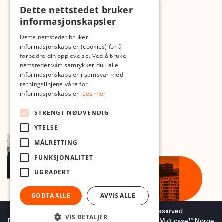
Dette nettstedet bruker
Med forbehold om skrive- og lagerfeil
informasjonskapsler
Dette nettstedet bruker
informasjonskapsler (cookies) for å
forbedre din opplevelse. Ved å bruke
nettstedet vårt samtykker du i alle
informasjonskapsler i samsvar med
retningslinjene våre for
informasjonskapsler.
Les mer
STRENGT NØDVENDIG
YTELSE
MÅLRETTING
FUNKSJONALITET
UGRADERT
GODTA ALLE
AVVIS ALLE
Copyright © 2026 Foto.no - All rights reserved
VIS DETALJER
Forretningssystem
og
nettbutikkløsning
levert av
Multicase™ Norge