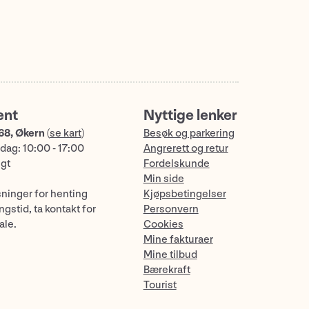
ent
Nyttige lenker
68, Økern
(
se kart
)
Besøk og parkering
dag: 10:00 - 17:00
Angrerett og retur
ngt
Fordelskunde
Min side
sninger for henting
Kjøpsbetingelser
gstid, ta kontakt for
Personvern
ale.
Cookies
Mine fakturaer
Mine tilbud
Bærekraft
Tourist