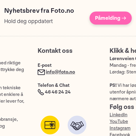
Nyhetsbrev fra Foto.no
Påmelding →
Hold deg oppdatert
Kontakt oss
Klikk & h
Lørenveien 
med riktige
E-post
Mandag - fre
uttrykke deg
info@foto.no
Lørdag: Ste
Telefon & Chat
PS!
Vi har lø
n tekniske
46 46 24 24
utenfor åpnin
et enklere å
nærmere avt
er lever for,
Følg oss
LinkedIn
obransje,
YouTube
 og
Instagram
Facebook