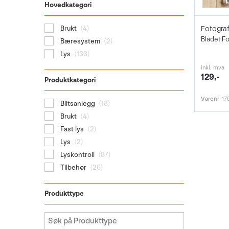
Hovedkategori
Fotograf
Brukt
(4)
Bladet Fo
Bæresystem
(2)
Lys
(133)
inkl. mva
129,-
Produktkategori
Varenr
17
Blitsanlegg
(18)
Brukt
(4)
Fast lys
(2)
Lys
(2)
Lyskontroll
(87)
Tilbehør
(26)
Produkttype