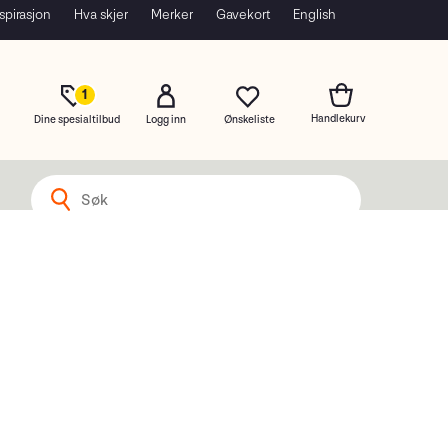
spirasjon
Hva skjer
Merker
Gavekort
English
1
Dine spesialtilbud
Logg inn