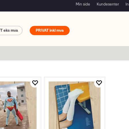
Min side
Kundesenter
In
FT
PRIVAT