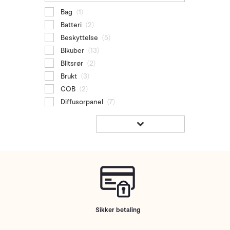
Bag
(1)
Batteri
(2)
Beskyttelse
(5)
Bikuber
(13)
Blitsrør
(2)
Brukt
(3)
COB
(2)
Diffusorpanel
(7)
Sikker betaling