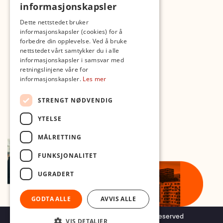
informasjonskapsler
Dette nettstedet bruker
Med forbehold om skrive- og lagerfeil
informasjonskapsler (cookies) for å
forbedre din opplevelse. Ved å bruke
nettstedet vårt samtykker du i alle
informasjonskapsler i samsvar med
retningslinjene våre for
informasjonskapsler.
Les mer
STRENGT NØDVENDIG
YTELSE
MÅLRETTING
FUNKSJONALITET
UGRADERT
GODTA ALLE
AVVIS ALLE
Copyright © 2026 Foto.no - All rights reserved
VIS DETALJER