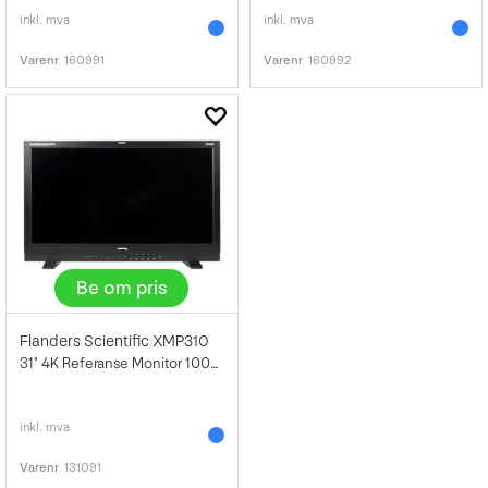
inkl. mva
inkl. mva
Varenr
160991
Varenr
160992
Be om pris
Flanders Scientific XMP310
31" 4K Referanse Monitor 1000 NIT
inkl. mva
Varenr
131091