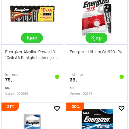
Kjøp
Kjøp
Energizer Alkaline Power 10-pack AA/LR6
Energizer Lithium Cr1620 1Pk
10stk AA Penlight batterier/Industripk.
inkl. mva
inkl. mva
79,-
39,-
99,-
49,-
Varenr
102969
Varenr
102978
21%
20%