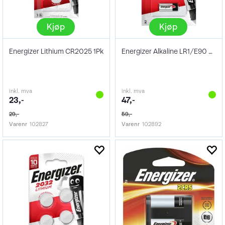
Kjøp
Kjøp
Energizer Lithium CR2025 1Pk
Energizer Alkaline LR1/E90 2pk
inkl. mva
inkl. mva
23,-
47,-
29,-
59,-
Varenr
102827
Varenr
102892