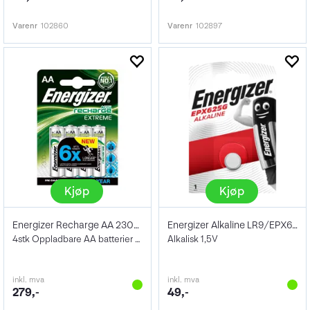
Varenr
102860
Varenr
102897
Kjøp
Kjøp
Energizer Recharge AA 2300mAh 4pk
Energizer Alkaline LR9/EPX625G 1Pk
4stk Oppladbare AA batterier 2300mAh
Alkalisk 1,5V
inkl. mva
inkl. mva
279,-
49,-