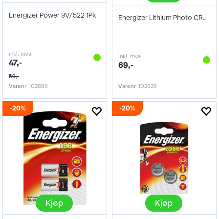
Energizer Power 9V/522 1Pk
Energizer Lithium Photo CR2 1Pk
inkl. mva
inkl. mva
47,-
69,-
59,-
Varenr
102896
Varenr
102829
20%
20%
Kjøp
Kjøp