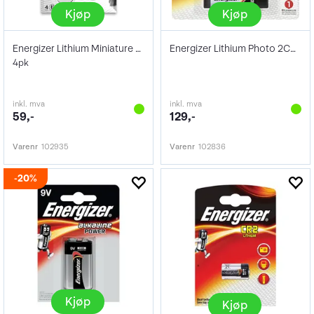
Kjøp
Kjøp
Energizer Lithium Miniature CR2032 4pk
Energizer Lithium Photo 2CR5 1Pk
4pk
inkl. mva
inkl. mva
59,-
129,-
Varenr
102935
Varenr
102836
20%
Kjøp
Kjøp