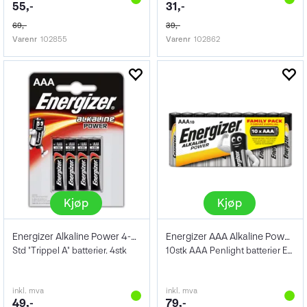
55,-
31,-
69,-
39,-
Varenr
102855
Varenr
102862
Kjøp
Kjøp
Energizer Alkaline Power 4-pack AAA/E92
Energizer AAA Alkaline Power 10-pack
Std "Trippel A" batterier. 4stk
10stk AAA Penlight batterier E92
inkl. mva
inkl. mva
49,-
79,-