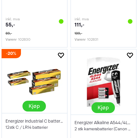
inkl. mva
inkl. mva
55,-
111,-
69,-
139,-
Varenr
102830
Varenr
102831
20%
Kjøp
Kjøp
Energizer Industrial C batterier 12Pk
Energizer Alkaline A544/4LR44 2pk
12stk C / LR14 batterier
2 stk kamerabatterier (Canon A1 - serie)