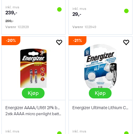
inkl. mva
inkl. mva
239,-
29,-
299,-
Varenr
102929
Varenr
102949
20%
21%
Kjøp
Kjøp
Energizer AAAA/LR61 2Pk batterier
Energizer Ultimate Lithium CR2016 2pk
2stk AAAA micro penlight batterier
inkl. mva
inkl. mva