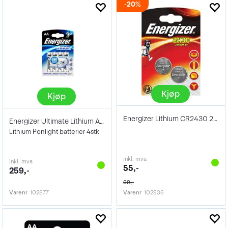
20%
Kjøp
Kjøp
Energizer Lithium CR2430 2Pk
Energizer Ultimate Lithium AA 4pk
Lithium Penlight batterier 4stk
inkl. mva
inkl. mva
55,-
259,-
69,-
Varenr
102877
Varenr
102936