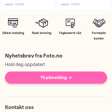
Varenr
102926
Varenr
102947
Sikker betaling
Rask levering
Fagbaserte råd
Fornøyde
kunder
Nyhetsbrev fra Foto.no
Hold deg oppdatert
Til påmelding →
Kontakt oss