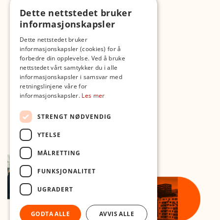
TikTok
Dette nettstedet bruker
Fotopodden
informasjonskapsler
Dette nettstedet bruker
Med forbehold om skrive- og lagerfeil
informasjonskapsler (cookies) for å
forbedre din opplevelse. Ved å bruke
nettstedet vårt samtykker du i alle
informasjonskapsler i samsvar med
retningslinjene våre for
informasjonskapsler.
Les mer
STRENGT NØDVENDIG
YTELSE
MÅLRETTING
FUNKSJONALITET
UGRADERT
GODTA ALLE
AVVIS ALLE