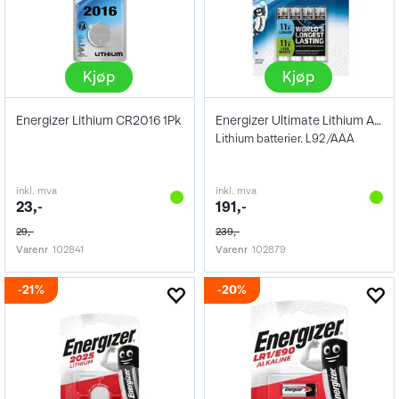
Kjøp
Kjøp
Energizer Lithium CR2016 1Pk
Energizer Ultimate Lithium AAA 4Pk
Lithium batterier. L92/AAA
inkl. mva
inkl. mva
23,-
191,-
29,-
239,-
Varenr
102841
Varenr
102879
21%
20%