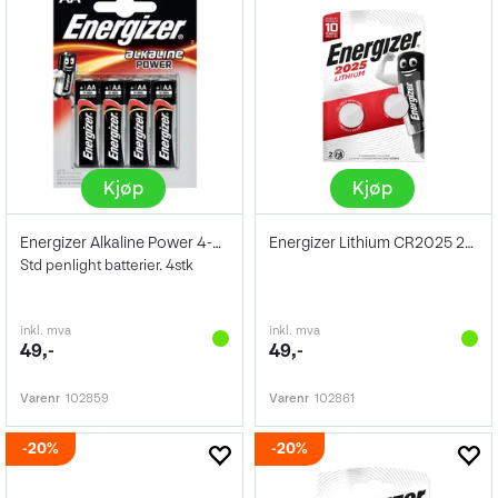
Kjøp
Kjøp
Energizer Alkaline Power 4-pack AA/E91
Energizer Lithium CR2025 2Pk
Std penlight batterier. 4stk
inkl. mva
inkl. mva
49,-
49,-
Varenr
102859
Varenr
102861
20%
20%