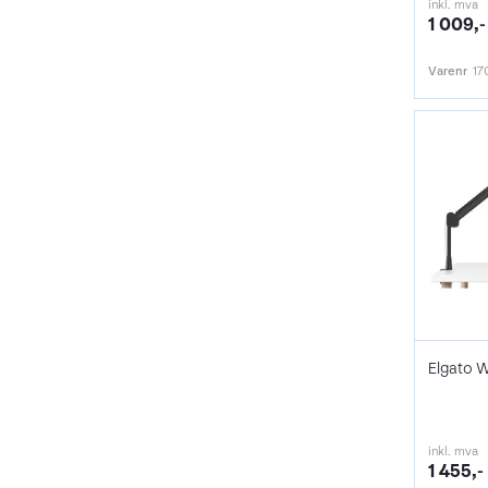
inkl. mva
1 009,-
Varenr
17
inkl. mva
1 455,-