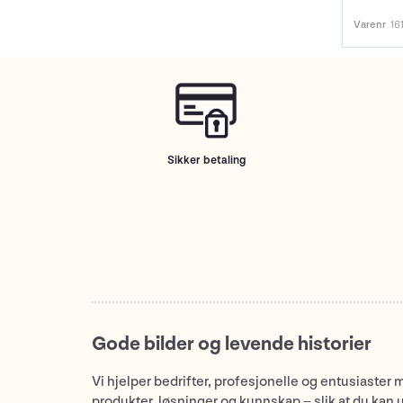
Varenr
16
Sikker betaling
Gode bilder og levende historier
Vi hjelper bedrifter, profesjonelle og entusiaster 
produkter, løsninger og kunnskap – slik at du kan 