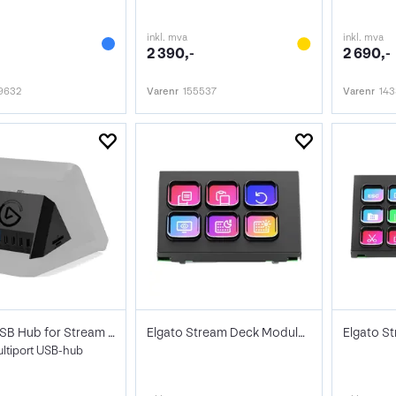
inkl. mva
inkl. mva
2 390,-
2 690,-
9632
Varenr
155537
Varenr
14
Elgato USB Hub for Stream Deck+
Elgato Stream Deck Module 6 Keys
ultiport USB-hub