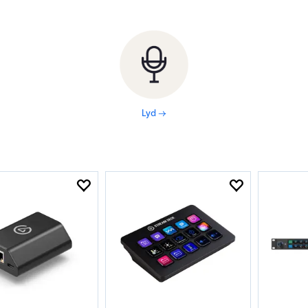
Lyd →