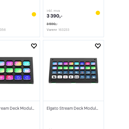
inkl. mva
3 390,-
3 590,-
3356
Varenr
163233
Elgato Stream Deck Module 15 Keys
Elgato Stream Deck Module 32 Keys