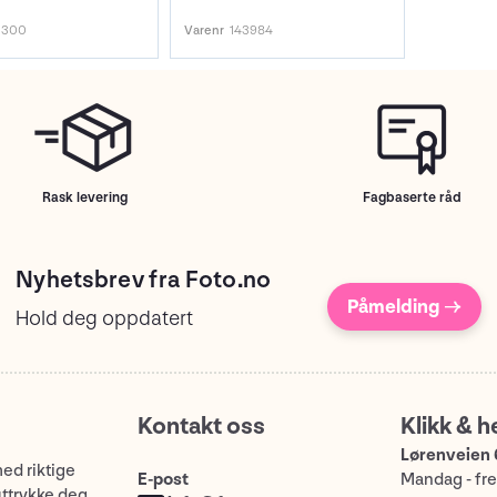
1300
Varenr
143984
Rask levering
Fagbaserte råd
Nyhetsbrev fra Foto.no
Påmelding →
Hold deg oppdatert
Kontakt oss
Klikk & h
Lørenveien 
med riktige
E-post
Mandag - fre
uttrykke deg