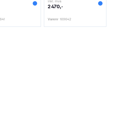
inkl. mva
2 470,-
641
Varenr
169642