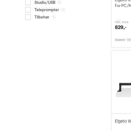
Studio/USB
(1)
For PC/
Teleprompter
(1)
Tilbehør
(1)
inkl. mva
829,-
Varenr
16
Elgato W