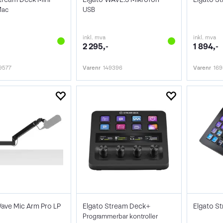
Mac
USB
inkl. mva
inkl. mva
2 295,-
1 894,-
9577
Varenr
149396
Varenr
16
ave Mic Arm Pro LP
Elgato Stream Deck+
Elgato S
Programmerbar kontroller