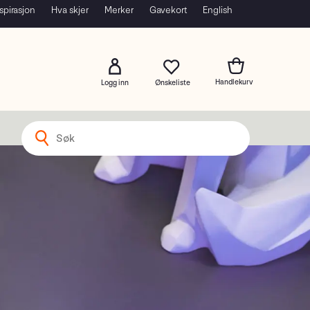
spirasjon
Hva skjer
Merker
Gavekort
English
Logg inn