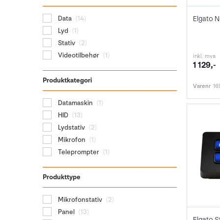
Elgato 
Data
(14)
Lyd
(1)
Stativ
(2)
Videotilbehør
(1)
inkl. mva
1 129,-
Produktkategori
Varenr
16
Datamaskin
(1)
HID
(13)
Lydstativ
(2)
Mikrofon
(1)
Teleprompter
(1)
Produkttype
Mikrofonstativ
(2)
Panel
(13)
Elgato S