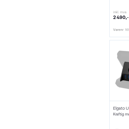
inkl. mva
2 490,-
Varenr
16
Kraftig m