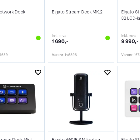
Network Dock
Elgato Stream Deck MK.2
Elgato S
32 LCD-kn
inkl. mva
inkl. mva
1 690,-
9 990,-
9639
Varenr
146896
Varenr
16
tream Deck Mini
Elgato WAVE:3 Mikrofon