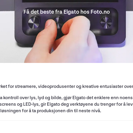
Få det beste fra Elgato hos Foto.no
erket for streamere, videoprodusenter og kreative entusiaster ove
a kontroll over lys, lyd og bilde, gjør Elgato det enklere enn noe
 screens og LED-lys, gir Elgato deg verktøyene du trenger for å le
 løsningen for å ta produksjonen din til neste nivå.