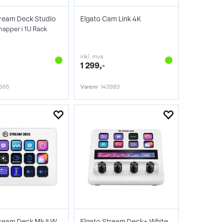
tream Deck Studio
Elgato Cam Link 4K
apper i 1U Rack
inkl. mva
1 299,-
7365
Varenr
143983
Elgato Stream Deck Mk II White
Elgato Stream Deck+ White