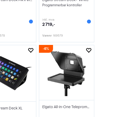
Programmerbar kontroller
inkl. mva
2 719,-
9578
Varenr
169579
6%
Elgato All-in-One Teleprompter
tream Deck XL