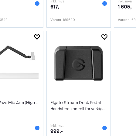
inkl. mva
inkl. mva
617,-
1 605,-
0549
Varenr
169640
Varenr
169
Elgato Wave Mic Arm (High Rise)
Elgato Stream Deck Pedal
Handsfree kontroll for verktøy og apper
inkl. mva
999,-