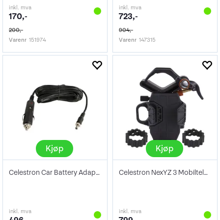
inkl. mva
inkl. mva
170,-
723,-
200,-
904,-
Varenr
151974
Varenr
147315
Kjøp
Kjøp
Celestron Car Battery Adapter
Celestron NexYZ 3 Mobiltelefonadapter
inkl. mva
inkl. mva