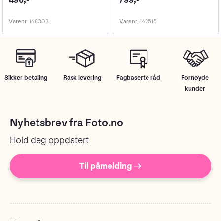
496,-
799,-
Varenr
148303
Varenr
142515
Sikker betaling
Rask levering
Fagbaserte råd
Fornøyde
kunder
Nyhetsbrev fra Foto.no
Hold deg oppdatert
Til påmelding →