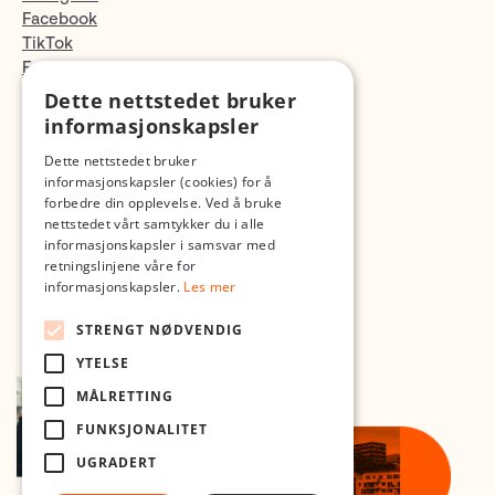
Facebook
TikTok
Fotopodden
Dette nettstedet bruker
Med forbehold om skrive- og lagerfeil
informasjonskapsler
Dette nettstedet bruker
informasjonskapsler (cookies) for å
forbedre din opplevelse. Ved å bruke
nettstedet vårt samtykker du i alle
informasjonskapsler i samsvar med
retningslinjene våre for
informasjonskapsler.
Les mer
STRENGT NØDVENDIG
YTELSE
MÅLRETTING
FUNKSJONALITET
UGRADERT