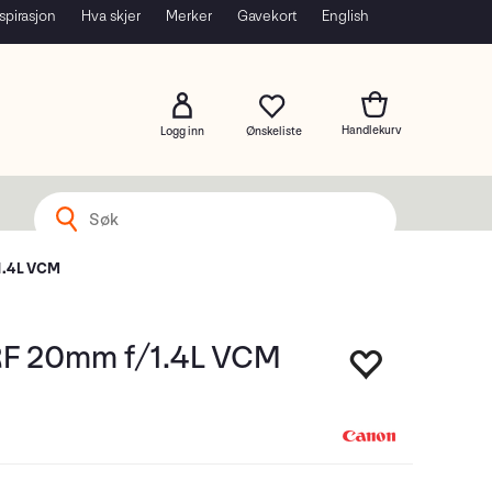
spirasjon
Hva skjer
Merker
Gavekort
English
Logg inn
1.4L VCM
F 20mm f/1.4L VCM