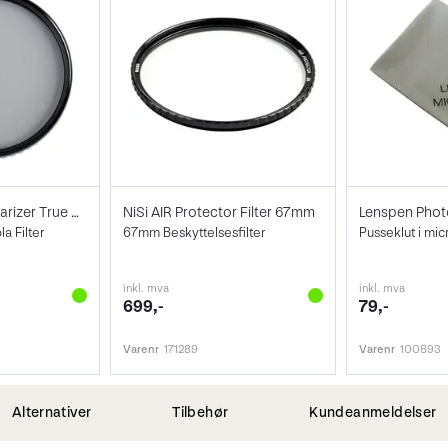
NiSi Filter Circ Polarizer True Color 67
NiSi AIR Protector Filter 67mm
 Filter
67mm Beskyttelsesfilter
Pusseklut i mic
inkl. mva
inkl. mva
699,-
79,-
Varenr
171289
Varenr
100893
Alternativer
Tilbehør
Kundeanmeldelser