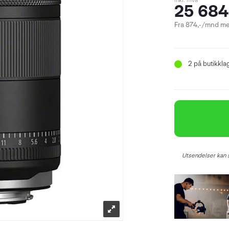
inkl. mva
25 684
Fra 874,-/mnd me
2
på butikkla
Utsendelser kan s