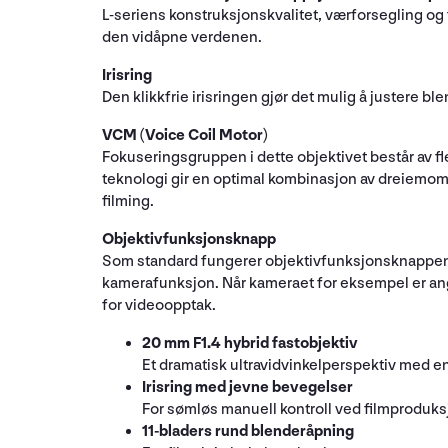
L-seriens konstruksjonskvalitet, værforsegling og 
den vidåpne verdenen.
Irisring
Den klikkfrie irisringen gjør det mulig å justere 
VCM (Voice Coil Motor)
Fokuseringsgruppen i dette objektivet består av f
teknologi gir en optimal kombinasjon av dreiemome
filming.
Objektivfunksjonsknapp
Som standard fungerer objektivfunksjonsknappen 
kamerafunksjon. Når kameraet for eksempel er angi
for videoopptak.
20 mm F1.4 hybrid fastobjektiv
Et dramatisk ultravidvinkelperspektiv med en
Irisring med jevne bevegelser
For sømløs manuell kontroll ved filmproduks
11-bladers rund blenderåpning