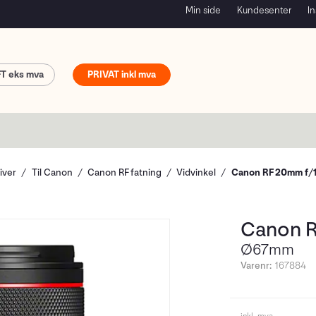
Min side
Kundesenter
In
FT
PRIVAT
iver
Til Canon
Canon RF fatning
Vidvinkel
Canon RF 20mm f/
Canon R
Ø67mm
Varenr:
167884