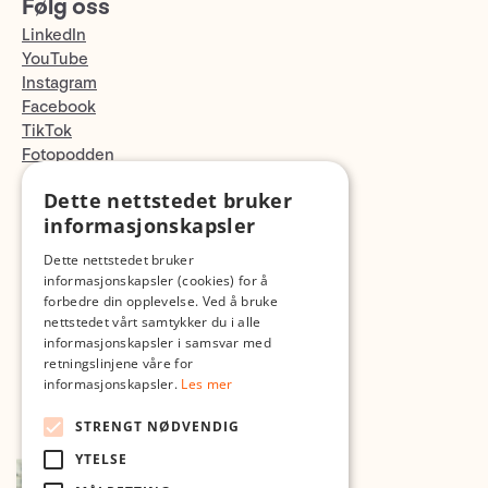
Følg oss
LinkedIn
YouTube
Instagram
Facebook
TikTok
Fotopodden
Dette nettstedet bruker
Med forbehold om skrive- og lagerfeil
informasjonskapsler
Dette nettstedet bruker
informasjonskapsler (cookies) for å
forbedre din opplevelse. Ved å bruke
nettstedet vårt samtykker du i alle
informasjonskapsler i samsvar med
retningslinjene våre for
informasjonskapsler.
Les mer
STRENGT NØDVENDIG
YTELSE