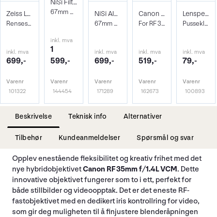
NiSi Filter Circ Polarizer True Color 67
67mm Pro Nano Pola Filter
Zeiss Lens Cleaning Kit
NiSi AIR Protector Filter 67mm
Canon EW-73F Solblender
Lenspen Photo Microklear Cloth
Rensesett for objektiv og kamera
67mm Beskyttelsesfilter
For RF 35mm f/1.4L VCM
Pusseklut i microfiber
inkl. mva
1
inkl. mva
inkl. mva
inkl. mva
inkl. mva
699,-
599,-
699,-
519,-
79,-
Varenr
Varenr
Varenr
Varenr
Varenr
101322
144454
171289
162673
100893
Beskrivelse
Teknisk info
Alternativer
Tilbehør
Kundeanmeldelser
Spørsmål og svar
Opplev enestående fleksibilitet og kreativ frihet med det
nye hybridobjektivet
Canon RF 35mm f/1.4L VCM
. Dette
innovative objektivet fungerer som to i ett, perfekt for
både stillbilder og videoopptak. Det er det eneste RF-
fastobjektivet med en dedikert iris kontrollring for video,
som gir deg muligheten til å finjustere blenderåpningen