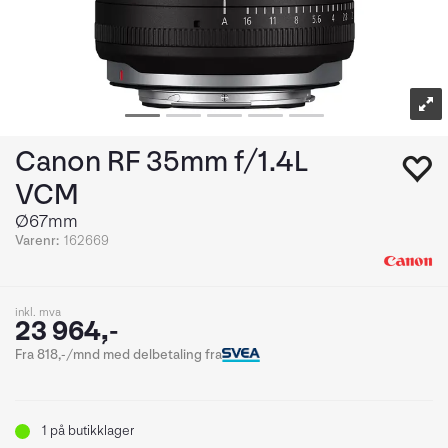
Canon RF 35mm f/1.4L
VCM
Ø67mm
Varenr:
162669
inkl. mva
23 964,-
Fra 818,-/mnd med delbetaling fra
1
på butikklager