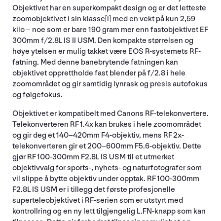
Objektivet har en superkompakt design og er det letteste
zoomobjektivet i sin klasse[i] med en vekt på kun 2,59
kilo – noe som er bare 190 gram mer enn fastobjektivet EF
300mm f/2.8L IS II USM. Den kompakte størrelsen og
høye ytelsen er mulig takket være EOS R-systemets RF-
fatning. Med denne banebrytende fatningen kan
objektivet opprettholde fast blender på f/2.8 i hele
zoomområdet og gir samtidig lynrask og presis autofokus
og følgefokus.
Objektivet er kompatibelt med Canons RF-telekonvertere.
Telekonverteren RF 1.4x kan brukes i hele zoomområdet
og gir deg et 140–420mm F4-objektiv, mens RF 2x-
telekonverteren gir et 200–600mm F5.6-objektiv. Dette
gjør RF 100-300mm F2.8L IS USM til et utmerket
objektivvalg for sports-, nyhets- og naturfotografer som
vil slippe å bytte objektiv under opptak. RF 100-300mm
F2.8L IS USM er i tillegg det første profesjonelle
superteleobjektivet i RF-serien som er utstyrt med
kontrollring og en ny lett tilgjengelig L.FN-knapp som kan