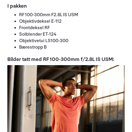
I pakken
RF 100-300mm F2.8L IS USM
Objektivdeksel E-112
Frontdeksel RF
Solblender ET-124
Objektivetui LS100-300
Bærestropp B
Bilder tatt med RF 100-300mm f/2.8L IS USM: