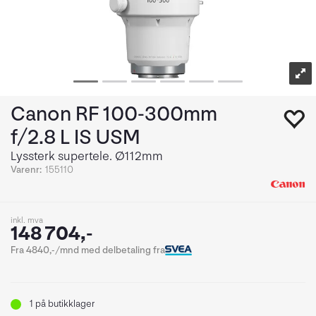
Canon RF 100-300mm
f/2.8 L IS USM
Lyssterk supertele. Ø112mm
Varenr:
155110
inkl. mva
148 704,-
Fra 4840,-/mnd med delbetaling fra
1
på butikklager