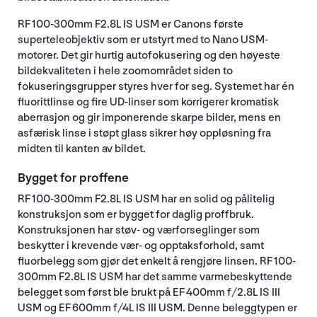
RF 100-300mm F2.8L IS USM er Canons første
superteleobjektiv som er utstyrt med to Nano USM-
motorer. Det gir hurtig autofokusering og den høyeste
bildekvaliteten i hele zoomområdet siden to
fokuseringsgrupper styres hver for seg. Systemet har én
fluorittlinse og fire UD-linser som korrigerer kromatisk
aberrasjon og gir imponerende skarpe bilder, mens en
asfærisk linse i støpt glass sikrer høy oppløsning fra
midten til kanten av bildet.
Bygget for proffene
RF 100-300mm F2.8L IS USM har en solid og pålitelig
konstruksjon som er bygget for daglig proffbruk.
Konstruksjonen har støv- og værforseglinger som
beskytter i krevende vær- og opptaksforhold, samt
fluorbelegg som gjør det enkelt å rengjøre linsen. RF 100-
300mm F2.8L IS USM har det samme varmebeskyttende
belegget som først ble brukt på EF 400mm f/2.8L IS III
USM og EF 600mm f/4L IS III USM. Denne beleggtypen er