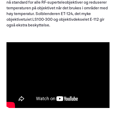
nå standard for alle RF-superteleobjektiver og reduserer
temperaturen på objektivet når det brukes i områder med
høy temperatur. Solblenderen ET-124, det myke
objektivetuiet LS100-300 og objektivdekselet E-112 gir
også ekstra beskyttelse.