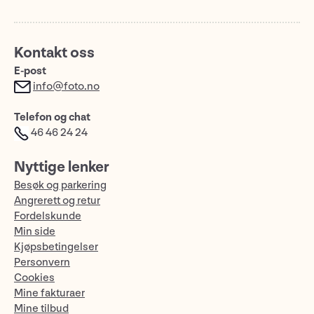
Kontakt oss
E-post
info@foto.no
Telefon og chat
46 46 24 24
Nyttige lenker
Besøk og parkering
Angrerett og retur
Fordelskunde
Min side
Kjøpsbetingelser
Personvern
Cookies
Mine fakturaer
Mine tilbud