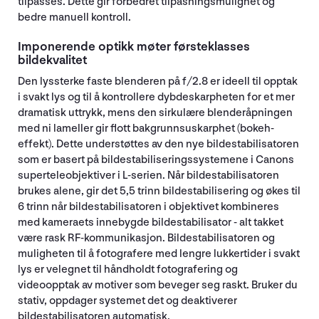
tilpasses. Dette gir forbedret tilpasningsmulighet og
bedre manuell kontroll.
Imponerende optikk møter førsteklasses
bildekvalitet
Den lyssterke faste blenderen på f/2.8 er ideell til opptak
i svakt lys og til å kontrollere dybdeskarpheten for et mer
dramatisk uttrykk, mens den sirkulære blenderåpningen
med ni lameller gir flott bakgrunnsuskarphet (bokeh-
effekt). Dette understøttes av den nye bildestabilisatoren
som er basert på bildestabiliseringssystemene i Canons
superteleobjektiver i L-serien. Når bildestabilisatoren
brukes alene, gir det 5,5 trinn bildestabilisering og økes til
6 trinn når bildestabilisatoren i objektivet kombineres
med kameraets innebygde bildestabilisator - alt takket
være rask RF-kommunikasjon. Bildestabilisatoren og
muligheten til å fotografere med lengre lukkertider i svakt
lys er velegnet til håndholdt fotografering og
videoopptak av motiver som beveger seg raskt. Bruker du
stativ, oppdager systemet det og deaktiverer
bildestabilisatoren automatisk.