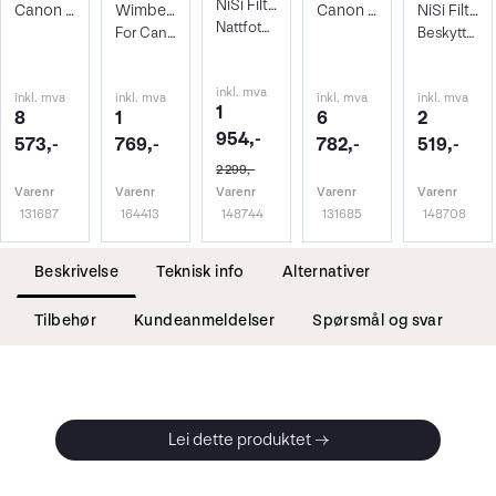
NiSi Filter Natural Night 112mm
Canon RF Extender 2.0x
Wimberley AP-601 Erstatningsfot
Canon RF Extender 1.4x
NiSi Filter NC UV 112mm
Nattfotofilter For Canon RF 100-300/2,8
For Canon RF 400 f/2.8 IS
Beskyttelsesfilter Canon RF 100-300/2,8
inkl. mva
inkl. mva
inkl. mva
inkl. mva
inkl. mva
1
8
1
6
2
954,-
573,-
769,-
782,-
519,-
2 299,-
Varenr
Varenr
Varenr
Varenr
Varenr
131687
164413
148744
131685
148708
Beskrivelse
Teknisk info
Alternativer
Tilbehør
Kundeanmeldelser
Spørsmål og svar
Lei dette produktet →