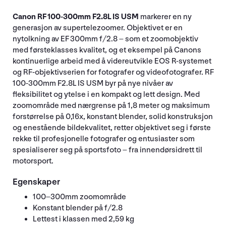
Canon RF 100-300mm F2.8L IS USM
markerer en ny
generasjon av supertelezoomer. Objektivet er en
nytolkning av EF 300mm f/2.8 – som et zoomobjektiv
med førsteklasses kvalitet, og et eksempel på Canons
kontinuerlige arbeid med å videreutvikle EOS R-systemet
og RF-objektivserien for fotografer og videofotografer. RF
100-300mm F2.8L IS USM byr på nye nivåer av
fleksibilitet og ytelse i en kompakt og lett design. Med
zoomområde med nærgrense på 1,8 meter og maksimum
forstørrelse på 0,16x, konstant blender, solid konstruksjon
og enestående bildekvalitet, retter objektivet seg i første
rekke til profesjonelle fotografer og entusiaster som
spesialiserer seg på sportsfoto – fra innendørsidrett til
motorsport.
Egenskaper
100–300mm zoomområde
Konstant blender på f/2.8
Lettest i klassen med 2,59 kg