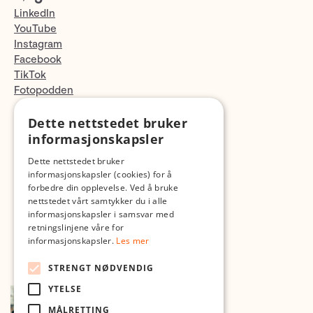
LinkedIn
YouTube
Instagram
Facebook
TikTok
Fotopodden
Dette nettstedet bruker
Med forbehold om skrive- og lagerfeil
informasjonskapsler
Dette nettstedet bruker
informasjonskapsler (cookies) for å
forbedre din opplevelse. Ved å bruke
nettstedet vårt samtykker du i alle
informasjonskapsler i samsvar med
retningslinjene våre for
informasjonskapsler.
Les mer
STRENGT NØDVENDIG
YTELSE
MÅLRETTING