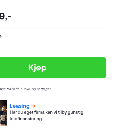
9,-
re
Kjøp
kje fra både butikk- og nettlager.
Leasing
Har du eget firma kan vi tilby gunstig
leiefinansiering.