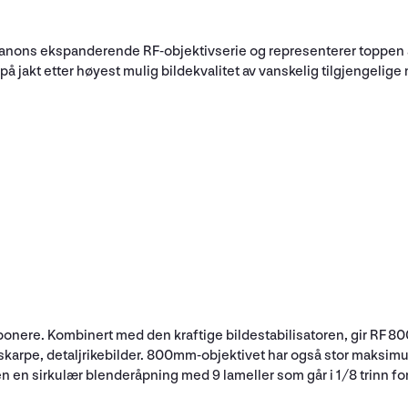
anons ekspanderende RF-objektivserie og representerer toppen av 
 jakt etter høyest mulig bildekvalitet av vanskelig tilgjengelige m
nere. Kombinert med den kraftige bildestabilisatoren, gir RF 800
 skarpe, detaljrikebilder. 800mm-objektivet har også stor maksi
 Den en sirkulær blenderåpning med 9 lameller som går i 1/8 trinn