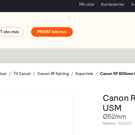
Min side
Kundesenter
In
FT
PRIVAT
iver
Til Canon
Canon RF fatning
Supertele
Canon RF 800mm f
Canon R
USM
Ø52mm
Varenr:
143530