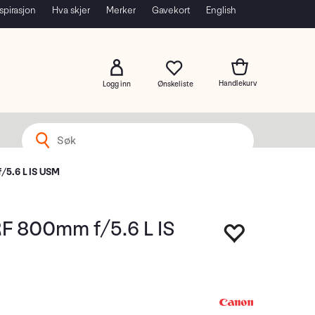
spirasjon
Hva skjer
Merker
Gavekort
English
Logg inn
/5.6 L IS USM
F 800mm f/5.6 L IS