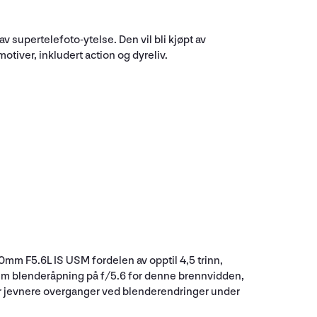
supertelefoto-ytelse. Den vil bli kjøpt av
otiver, inkludert action og dyreliv.
mm F5.6L IS USM fordelen av opptil 4,5 trinn,
mum blenderåpning på f/5.6 for denne brennvidden,
 for jevnere overganger ved blenderendringer under