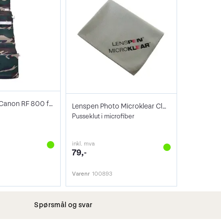
LensCoat for Canon RF 800 f/5.6 IS
Lenspen Photo Microklear Cloth
Pusseklut i microfiber
inkl. mva
79,-
Varenr
100893
Spørsmål og svar