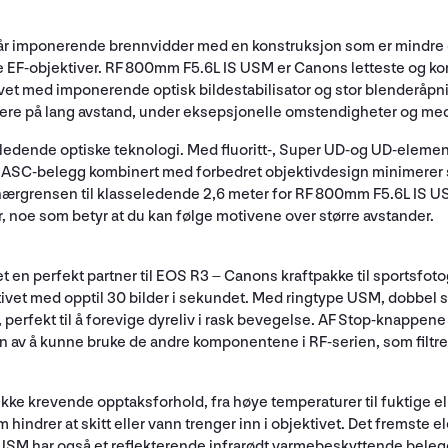
r imponerende brennvidder med en konstruksjon som er mindre og
e EF-objektiver. RF 800mm F5.6L IS USM er Canons letteste og kor
ivet med imponerende optisk bildestabilisator og stor blenderåpning
afere på lang avstand, under eksepsjonelle omstendigheter og me
ledende optiske teknologi. Med fluoritt-, Super UD-og UD-eleme
k. ASC-belegg kombinert med forbedret objektivdesign minimerer s
e nærgrensen til klasseledende 2,6 meter for RF 800mm F5.6L IS U
noe som betyr at du kan følge motivene over større avstander.
et en perfekt partner til EOS R3 – Canons kraftpakke til sportsf
et med opptil 30 bilder i sekundet. Med ringtype USM, dobbel s
, perfekt til å forevige dyreliv i rask bevegelse. AF Stop-knappene
len av å kunne bruke de andre komponentene i RF-serien, som filtre 
ke krevende opptaksforhold, fra høye temperaturer til fuktige el
hindrer at skitt eller vann trenger inn i objektivet. Det fremste 
USM har også et reflekterende infrarødt varmebeskyttende belegg