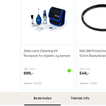
Zeiss Lens Cleaning Kit
NiSi AIR Protecto
Rensesett for objektiv og kamera
52mm Beskyttelsesf
inkl. mva
inkl. mva
699,-
549,-
Varenr
101322
Varenr
171285
Beskrivelse
Teknisk info