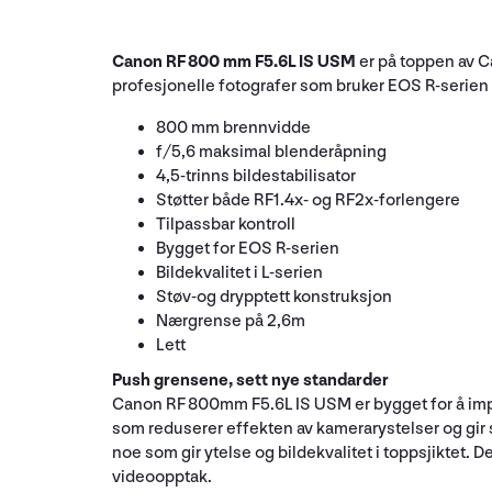
Canon RF 800 mm F5.6L IS USM
er på toppen av C
profesjonelle fotografer som bruker EOS R-serien på
800 mm brennvidde
f/5,6 maksimal blenderåpning
4,5-trinns bildestabilisator
Støtter både RF1.4x- og RF2x-forlengere
Tilpassbar kontroll
Bygget for EOS R-serien
Bildekvalitet i L-serien
Støv-og drypptett konstruksjon
Nærgrense på 2,6m
Lett
Push grensene, sett nye standarder
Canon RF 800mm F5.6L IS USM er bygget for å impo
som reduserer effekten av kamerarystelser og gir
noe som gir ytelse og bildekvalitet i toppsjiktet.
videoopptak.