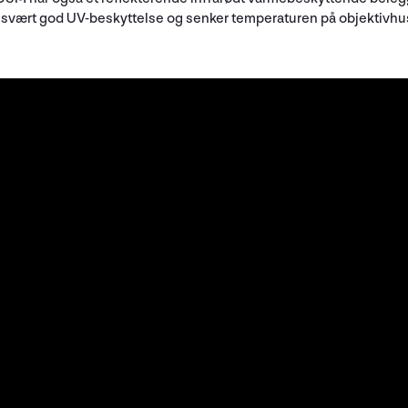
ir svært god UV-beskyttelse og senker temperaturen på objektivhus