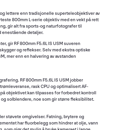
 lettere enn tradisjonelle superteleobjektiver av
teste 800mm L-serie objektiv med en vekt på rett
, gir alt fra sports-og naturfotografer til
d enestående detaljer.
nter, gir RF 800mm F5.6L IS USM suveren
kygger og reflekser. Selv med ekstra optiske
SM, mer enn en halvering av avstanden
otografering. RF 800mm F5.6L IS USM jobber
trømleveranse, rask CPU og optimalisert AF-
 på objektivet kan tilpasses for forbedret kontroll
og solblendere, noe som gir større fleksibilitet.
ler støvete omgivelser. Fatning, brytere og
elementet har fluorbelegg som hindrer at olje, vann
, som gjør det mulig å bruke kameraet i lange