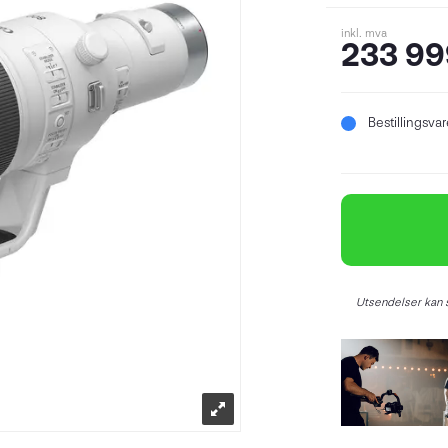
inkl. mva
233 99
Bestillingsva
Utsendelser kan s