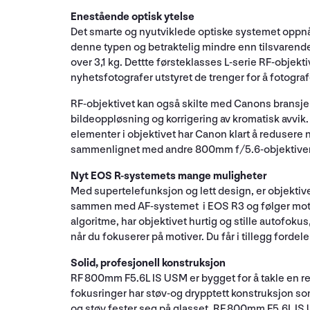
Enestående optisk ytelse
Det smarte og nyutviklede optiske systemet oppnå
denne typen og betraktelig mindre enn tilsvarend
over 3,1 kg. Dettte førsteklasses L-serie RF-objekt
nyhetsfotografer utstyret de trenger for å fotogr
RF-objektivet kan også skilte med Canons bransje
bildeoppløsning og korrigering av kromatisk avvi
elementer i objektivet har Canon klart å reduser
sammenlignet med andre 800mm f/5.6-objektiver, 
Nyt EOS R-systemets mange muligheter
Med supertelefunksjon og lett design, er objektiv
sammen med AF-systemet i EOS R3 og følger motiv
algoritme, har objektivet hurtig og stille autofokus
når du fokuserer på motiver. Du får i tillegg forde
Solid, profesjonell konstruksjon
RF 800mm F5.6L IS USM er bygget for å takle en rek
fokusringer har støv-og drypptett konstruksjon som 
og støv fester seg på glasset. RF 800mm F5.6L IS 