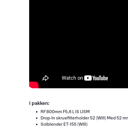
I pakken:
RF 800mm F5,6 L IS USM
Drop-In skruefilterholder 52 (WIII) Med 52 m
Solblender ET-155 (WIII)