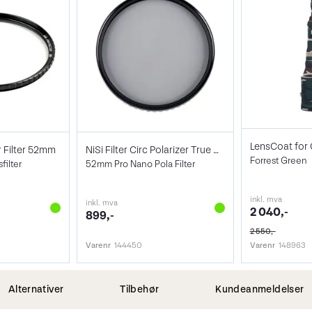
r Filter 52mm
NiSi Filter Circ Polarizer True Color 52
Forrest Green
ilter
52mm Pro Nano Pola Filter
inkl. mva
inkl. mva
2 040,-
899,-
2 550,-
Varenr
144450
Varenr
148963
Alternativer
Tilbehør
Kundeanmeldelser