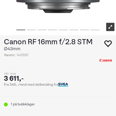
Canon RF 16mm f/2.8 STM
Ø43mm
Varenr:
140685
inkl. mva
3 611,-
Fra 346,-/mnd med delbetaling fra
1
på butikklager