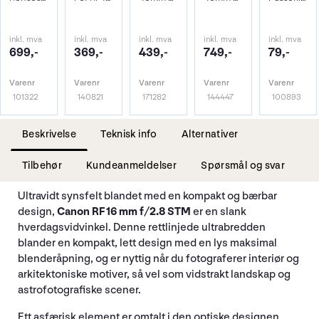
inkl. mva
inkl. mva
inkl. mva
inkl. mva
inkl. mva
699,-
369,-
439,-
749,-
79,-
Varenr
Varenr
Varenr
Varenr
Varenr
101322
140821
171282
144447
100893
Beskrivelse
Teknisk info
Alternativer
Tilbehør
Kundeanmeldelser
Spørsmål og svar
Ultravidt synsfelt blandet med en kompakt og bærbar
design,
Canon RF 16 mm f/2.8 STM
er en slank
hverdagsvidvinkel. Denne rettlinjede ultrabredden
blander en kompakt, lett design med en lys maksimal
blenderåpning, og er nyttig når du fotograferer interiør og
arkitektoniske motiver, så vel som vidstrakt landskap og
astrofotografiske scener.
Ett asfærisk element er omtalt i den optiske designen,