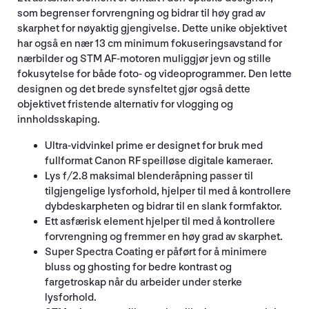
som begrenser forvrengning og bidrar til høy grad av
skarphet for nøyaktig gjengivelse. Dette unike objektivet
har også en nær 13 cm minimum fokuseringsavstand for
nærbilder og STM AF-motoren muliggjør jevn og stille
fokusytelse for både foto- og videoprogrammer. Den lette
designen og det brede synsfeltet gjør også dette
objektivet fristende alternativ for vlogging og
innholdsskaping.
Ultra-vidvinkel prime er designet for bruk med
fullformat Canon RF speilløse digitale kameraer.
Lys f/2.8 maksimal blenderåpning passer til
tilgjengelige lysforhold, hjelper til med å kontrollere
dybdeskarpheten og bidrar til en slank formfaktor.
Ett asfærisk element hjelper til med å kontrollere
forvrengning og fremmer en høy grad av skarphet.
Super Spectra Coating er påført for å minimere
bluss og ghosting for bedre kontrast og
fargetroskap når du arbeider under sterke
lysforhold.