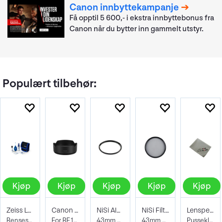
Canon innbyttekampanje
Få opptil 5 600,- i ekstra innbyttebonus fra
Canon når du bytter inn gammelt utstyr.
Populært tilbehør:
Kjøp
Kjøp
Kjøp
Kjøp
Kjøp
Zeiss Lens Cleaning Kit
Canon EW-65C Solblender
NiSi AIR Protector Filter 43mm
NiSi Filter Circ Polarizer True Color 43
Lenspen Photo Microklear Cloth
Rensesett for objektiv og kamera
For RF 16mm f/2.8 STM
43mm Beskyttelsesfilter
43mm Pro Nano Pola Filter
Pusseklut i microfiber