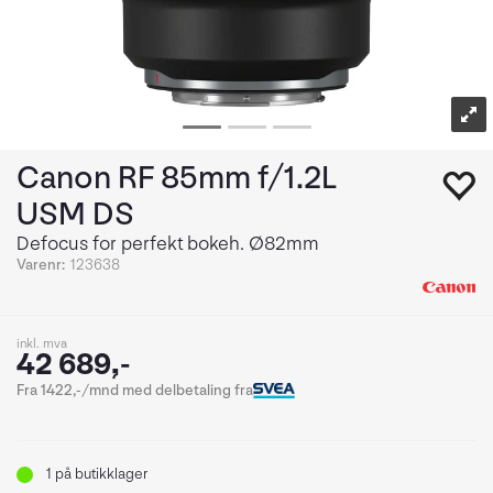
Canon RF 85mm f/1.2L
USM DS
Defocus for perfekt bokeh. Ø82mm
Varenr:
123638
inkl. mva
42 689,-
Fra 1422,-/mnd med delbetaling fra
1
på butikklager