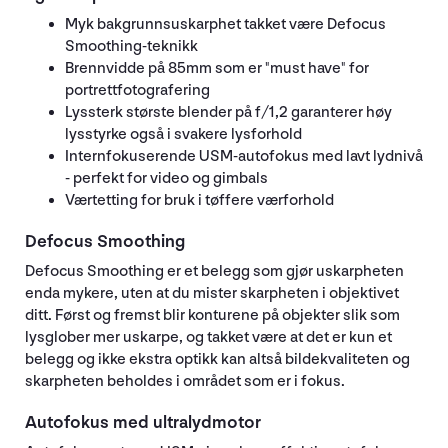
Myk bakgrunnsuskarphet takket være Defocus
Smoothing-teknikk
Brennvidde på 85mm som er "must have" for
portrettfotografering
Lyssterk største blender på f/1,2 garanterer høy
lysstyrke også i svakere lysforhold
Internfokuserende USM-autofokus med lavt lydnivå
- perfekt for video og gimbals
Værtetting for bruk i tøffere værforhold
Defocus Smoothing
Defocus Smoothing er et belegg som gjør uskarpheten
enda mykere, uten at du mister skarpheten i objektivet
ditt. Først og fremst blir konturene på objekter slik som
lysglober mer uskarpe, og takket være at det er kun et
belegg og ikke ekstra optikk kan altså bildekvaliteten og
skarpheten beholdes i området som er i fokus.
Autofokus med ultralydmotor