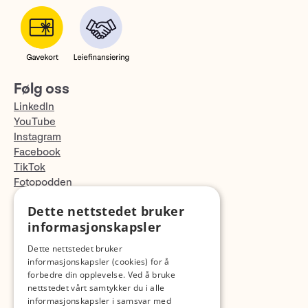
Følg oss
LinkedIn
YouTube
Instagram
Facebook
TikTok
Fotopodden
Dette nettstedet bruker
Med forbehold om skrive- og lagerfeil
informasjonskapsler
Dette nettstedet bruker
informasjonskapsler (cookies) for å
forbedre din opplevelse. Ved å bruke
nettstedet vårt samtykker du i alle
informasjonskapsler i samsvar med