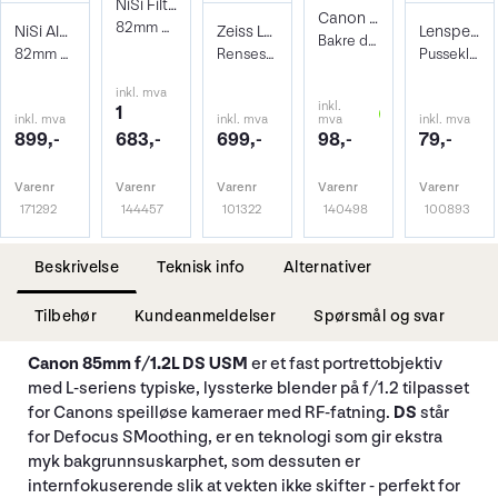
NiSi Filter Circ Polarizer True Color 82
Canon Bakre Objektivdeksel EB
82mm Pro Nano Pola Filter
NiSi AIR Protector Filter 82mm
Zeiss Lens Cleaning Kit
Lenspen Photo Microklear Cloth
Bakre deksel til EF-M objektiv
82mm Beskyttelsesfilter
Rensesett for objektiv og kamera
Pusseklut i microfiber
inkl. mva
inkl.
1
inkl. mva
inkl. mva
mva
inkl. mva
899,-
683,-
699,-
98,-
79,-
Varenr
Varenr
Varenr
Varenr
Varenr
171292
144457
101322
140498
100893
Beskrivelse
Teknisk info
Alternativer
Tilbehør
Kundeanmeldelser
Spørsmål og svar
Canon 85mm f/1.2L DS USM
er et fast portrettobjektiv
med L-seriens typiske, lyssterke blender på f/1.2 tilpasset
for Canons speilløse kameraer med RF-fatning.
DS
står
for Defocus SMoothing, er en teknologi som gir ekstra
myk bakgrunnsuskarphet, som dessuten er
internfokuserende slik at vekten ikke skifter - perfekt for