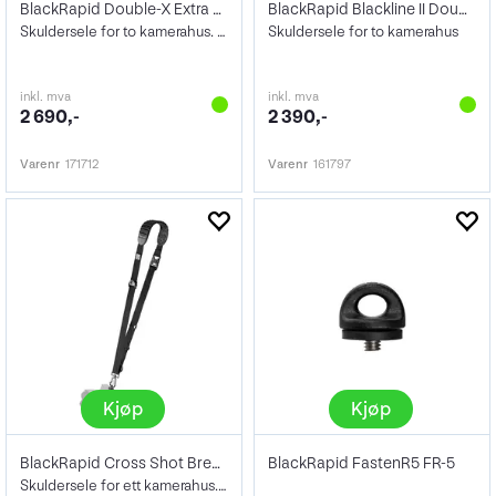
BlackRapid Double-X Extra Comfort
BlackRapid Blackline II Double Harness
Skuldersele for to kamerahus. Sort
Skuldersele for to kamerahus
inkl. mva
inkl. mva
2 690,-
2 390,-
Varenr
171712
Varenr
161797
Kjøp
Kjøp
BlackRapid Cross Shot Breathe Black
BlackRapid FastenR5 FR-5
Skuldersele for ett kamerahus. Sort