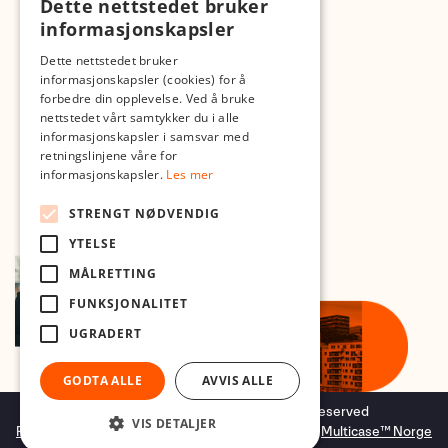
Dette nettstedet bruker
Med forbehold om skrive- og lagerfeil
informasjonskapsler
Dette nettstedet bruker
informasjonskapsler (cookies) for å
forbedre din opplevelse. Ved å bruke
nettstedet vårt samtykker du i alle
informasjonskapsler i samsvar med
retningslinjene våre for
informasjonskapsler.
Les mer
STRENGT NØDVENDIG
YTELSE
MÅLRETTING
FUNKSJONALITET
UGRADERT
GODTA ALLE
AVVIS ALLE
Copyright © 2026 Foto.no - All rights reserved
VIS DETALJER
Forretningssystem
og
nettbutikkløsning
levert av
Multicase™ Norge