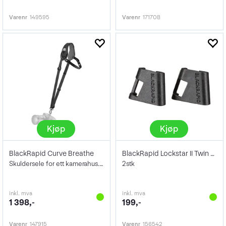
Varenr
149595
Varenr
171708
Kjøp
Kjøp
BlackRapid Curve Breathe
BlackRapid Lockstar II Twin Pack
Skuldersele for ett kamerahus. Sort
2stk
inkl. mva
inkl. mva
1 398,-
199,-
Varenr
147915
Varenr
156542