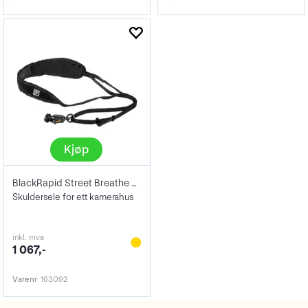
Kjøp
BlackRapid Street Breathe Black
Skuldersele for ett kamerahus
inkl. mva
1 067,-
Varenr
163092