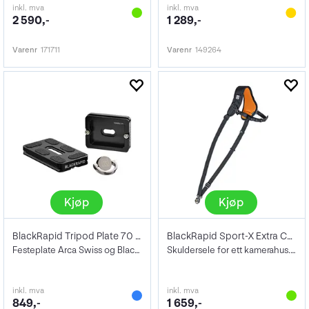
inkl. mva
inkl. mva
2 590,-
1 289,-
Varenr
171711
Varenr
149264
Kjøp
Kjøp
BlackRapid Tripod Plate 70 Hurtigplate
BlackRapid Sport-X Extra Comfort
Festeplate Arca Swiss og BlackRapid rem
Skuldersele for ett kamerahus. Sort
inkl. mva
inkl. mva
849,-
1 659,-