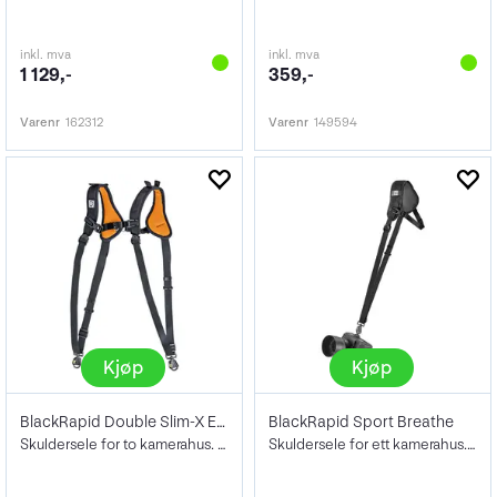
inkl. mva
inkl. mva
1 129,-
359,-
Varenr
162312
Varenr
149594
Kjøp
Kjøp
BlackRapid Double Slim-X Extra Comfort
BlackRapid Sport Breathe
Skuldersele for to kamerahus. Sort
Skuldersele for ett kamerahus. Sort