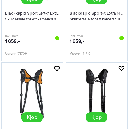
BlackRapid Sport Left-X Extra Comfort
BlackRapid Sport-X Extra Multi-Terrain
Skuldersele for ett kamerahus. Sort
Skuldersele for ett kamerahus.
inkl. mva
inkl. mva
1 659,-
1 659,-
Varenr
171709
Varenr
171710
Kjøp
Kjøp