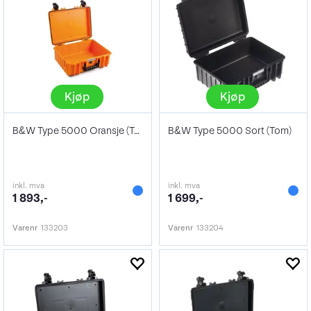
Kjøp
Kjøp
B&W Type 5000 Oransje (Tom)
B&W Type 5000 Sort (Tom)
inkl. mva
inkl. mva
1 893,-
1 699,-
Varenr
133203
Varenr
133204