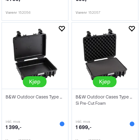
Varenr
152056
Varenr
152057
Kjøp
Kjøp
B&W Outdoor Cases Type 5040 Blk (Empty)
B&W Outdoor Cases Type 5040 BLK
Si Pre-Cut Foam
inkl. mva
inkl. mva
1 399,-
1 699,-