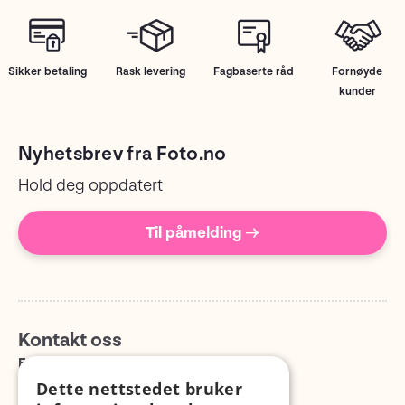
Sikker betaling
Rask levering
Fagbaserte råd
Fornøyde
kunder
Nyhetsbrev fra Foto.no
Hold deg oppdatert
Til påmelding →
Kontakt oss
E-post
info@foto.no
Dette nettstedet bruker