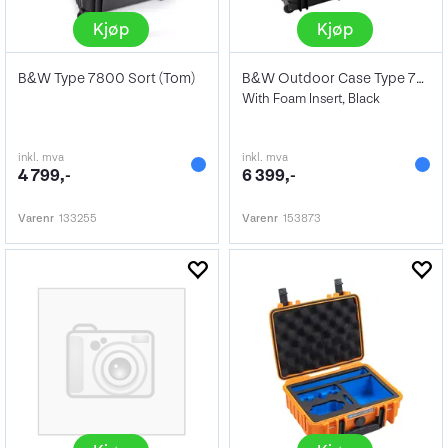
Kjøp
Kjøp
B&W Type 7800 Sort (Tom)
B&W Outdoor Case Type 7300
With Foam Insert, Black
inkl. mva
inkl. mva
4 799,-
6 399,-
Varenr
133255
Varenr
153873