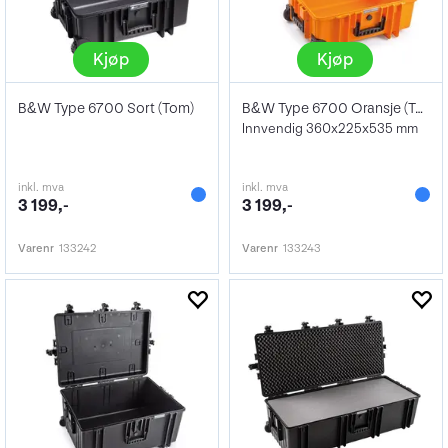
Kjøp
Kjøp
B&W Type 6700 Sort (Tom)
B&W Type 6700 Oransje (Tom)
Innvendig 360x225x535 mm
inkl. mva
inkl. mva
3 199,-
3 199,-
Varenr
133242
Varenr
133243