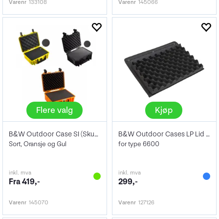
Varenr
133108
Varenr
145066
Flere valg
Kjøp
B&W Outdoor Case SI (Skuminnlegg)
B&W Outdoor Cases LP Lid pocket /LP
Sort, Oransje og Gul
for type 6600
inkl. mva
inkl. mva
Fra 419,-
299,-
Varenr
145070
Varenr
127126