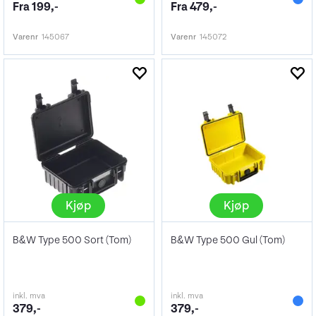
Fra 199,-
Fra 479,-
Varenr
145067
Varenr
145072
Kjøp
Kjøp
B&W Type 500 Sort (Tom)
B&W Type 500 Gul (Tom)
inkl. mva
inkl. mva
379,-
379,-