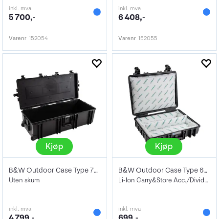
inkl. mva
inkl. mva
5 700,-
6 408,-
Varenr
152054
Varenr
152055
Kjøp
Kjøp
B&W Outdoor Case Type 7300, Empty, Black
B&W Outdoor Case Type 6040
Uten skum
Li-Ion Carry&Store Acc./Divider For Case
inkl. mva
inkl. mva
4 799,-
699,-