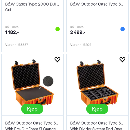
B&W Cases Type 2000 DJI Osmo Action 3
B&W Outdoor Case Type 6000, Empty Orange
Gul
inkl. mva
inkl. mva
1 182,-
2 499,-
Varenr
153887
Varenr
152051
Kjøp
Kjøp
B&W Outdoor Case Type 6000
B&W Outdoor Case Type 6000
With Pre-Cut Foam Si Orange
With Divider System Rpd Orange