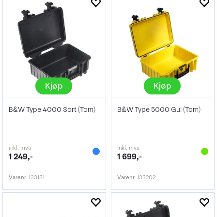
Kjøp
Kjøp
B&W Type 4000 Sort (Tom)
B&W Type 5000 Gul (Tom)
inkl. mva
inkl. mva
1 249,-
1 699,-
Varenr
133181
Varenr
133202