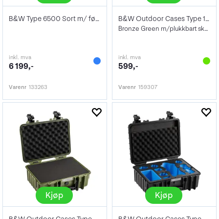
B&W Type 6500 Sort m/ førstehjelpsskrin
B&W Outdoor Cases Type 1000 w/foam
Bronze Green m/plukkbart skuminnlegg
inkl. mva
inkl. mva
6 199,-
599,-
Varenr
133263
Varenr
159307
Kjøp
Kjøp