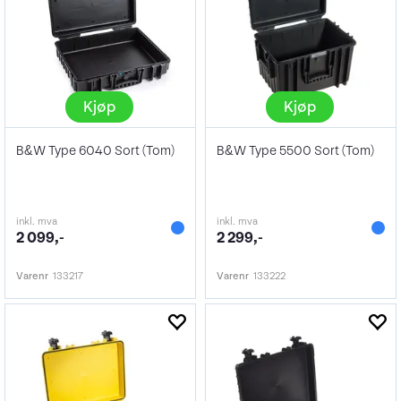
Kjøp
Kjøp
B&W Type 6040 Sort (Tom)
B&W Type 5500 Sort (Tom)
inkl. mva
inkl. mva
2 099,-
2 299,-
Varenr
133217
Varenr
133222