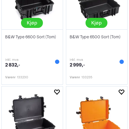
Kjøp
Kjøp
B&W Type 6600 Sort (Tom)
B&W Type 6500 Sort (Tom)
inkl. mva
inkl. mva
2 832,-
2 999,-
Varenr
133230
Varenr
133235