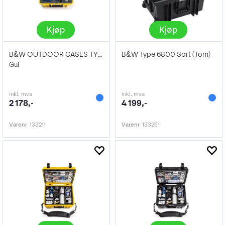
Kjøp
Kjøp
B&W OUTDOOR CASES TYPE 4000 Gul FOR DJI
B&W Type 6800 Sort (Tom)
Gul
inkl. mva
inkl. mva
2 178,-
4 199,-
Varenr
133211
Varenr
133251