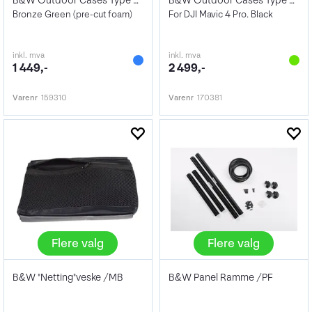
B&W Outdoor Cases Type 4000
B&W Outdoor Cases Type 5000
Bronze Green (pre-cut foam)
For DJI Mavic 4 Pro. Black
inkl. mva
inkl. mva
1 449,-
2 499,-
Varenr
159310
Varenr
170381
Flere valg
Flere valg
B&W "Netting"veske /MB
B&W Panel Ramme /PF