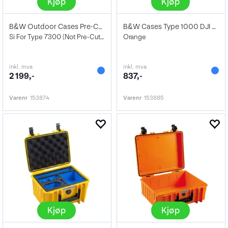
Kjøp
Kjøp
B&W Outdoor Cases Pre-Cut Foam
B&W Cases Type 1000 DJI Osmo Action 3
Si For Type 7300 (Not Pre-Cutted)
Orange
inkl. mva
inkl. mva
2 199,-
837,-
Varenr
153874
Varenr
153885
Kjøp
Kjøp