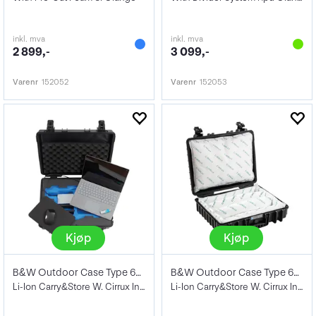
inkl. mva
inkl. mva
2 899,-
3 099,-
Varenr
152052
Varenr
152053
Kjøp
Kjøp
B&W Outdoor Case Type 6040
B&W Outdoor Case Type 6040
Li-Ion Carry&Store W. Cirrux Inlay Cx BK
Li-Ion Carry&Store W. Cirrux Inlay Cx/2