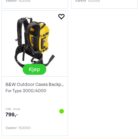
Varenr
152058
Varenr
152059
Kjøp
B&W Outdoor Cases Backpack System Bps.S1
For Type 3000/4000
inkl. mva
799,-
Varenr
152060