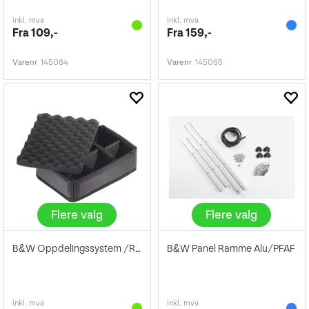
inkl. mva
inkl. mva
Fra 109,-
Fra 159,-
Varenr
145064
Varenr
145065
Flere valg
Flere valg
B&W Oppdelingssystem /RPD
B&W Panel Ramme Alu/PFAF
inkl. mva
inkl. mva