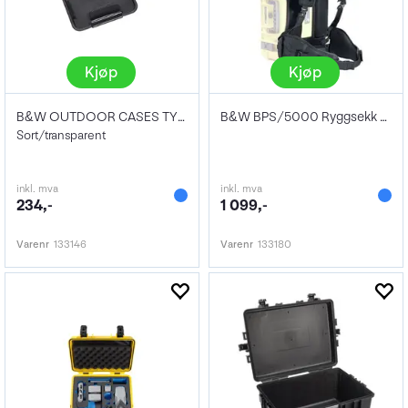
Kjøp
Kjøp
B&W OUTDOOR CASES TYPE 200 WITH FOAM
B&W BPS/5000 Ryggsekk system
Sort/transparent
inkl. mva
inkl. mva
234,-
1 099,-
Varenr
133146
Varenr
133180