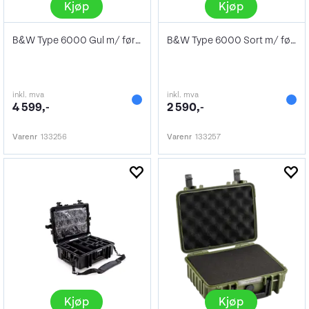
Kjøp
Kjøp
B&W Type 6000 Gul m/ førstehjelpsskrin
B&W Type 6000 Sort m/ førstehjelpsskrin
inkl. mva
inkl. mva
4 599,-
2 590,-
Varenr
133256
Varenr
133257
Kjøp
Kjøp