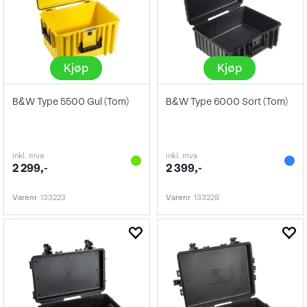
Kjøp
Kjøp
B&W Type 5500 Gul (Tom)
B&W Type 6000 Sort (Tom)
inkl. mva
inkl. mva
2 299,-
2 399,-
Varenr
133223
Varenr
133228