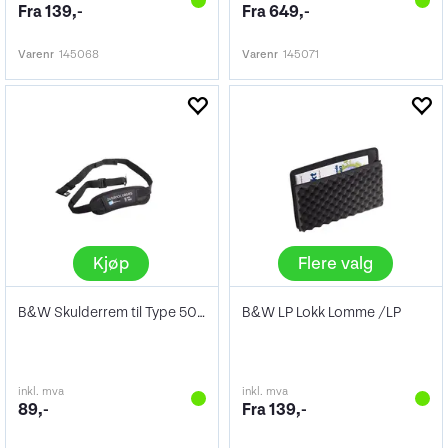
Fra 139,-
Fra 649,-
Varenr
145068
Varenr
145071
Kjøp
Flere valg
B&W Skulderrem til Type 500/1000
B&W LP Lokk Lomme /LP
inkl. mva
inkl. mva
89,-
Fra 139,-