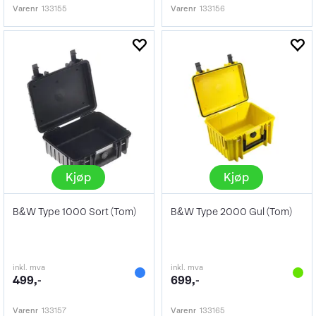
Varenr
133155
Varenr
133156
Kjøp
Kjøp
B&W Type 1000 Sort (Tom)
B&W Type 2000 Gul (Tom)
inkl. mva
inkl. mva
499,-
699,-
Varenr
133157
Varenr
133165