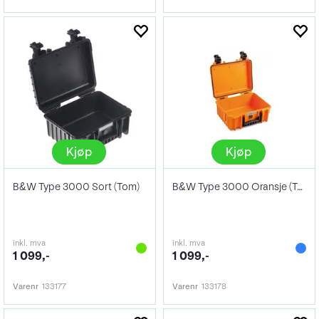
Kjøp
Kjøp
B&W Type 3000 Sort (Tom)
B&W Type 3000 Oransje (Tom)
inkl. mva
inkl. mva
1 099,-
1 099,-
Varenr
133177
Varenr
133178