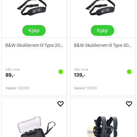
Kjøp
Kjøp
B&W Skulderrem til Type 2000
B&W Skulderrem til Type 3000/4000/5000/6
inkl. mva
inkl. mva
89,-
139,-
Varenr
133109
Varenr
133110