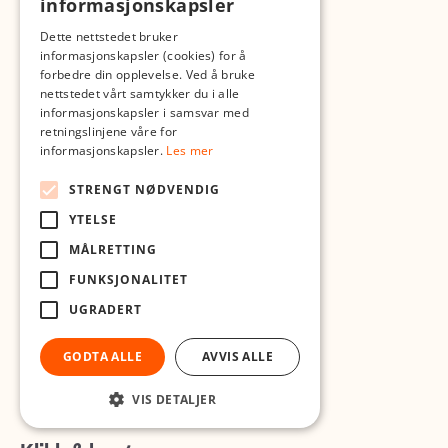
informasjonskapsler
Telefon og chat
Dette nettstedet bruker
46 46 24 24
informasjonskapsler (cookies) for å
forbedre din opplevelse. Ved å bruke
Nyttige lenker
nettstedet vårt samtykker du i alle
informasjonskapsler i samsvar med
Besøk og parkering
retningslinjene våre for
Angrerett og retur
informasjonskapsler.
Les mer
Fordelskunde
Min side
STRENGT NØDVENDIG
Kjøpsbetingelser
YTELSE
Personvern
Cookies
MÅLRETTING
Mine fakturaer
FUNKSJONALITET
Mine tilbud
UGRADERT
Bærekraft
Tourist
GODTA ALLE
AVVIS ALLE
VIS DETALJER