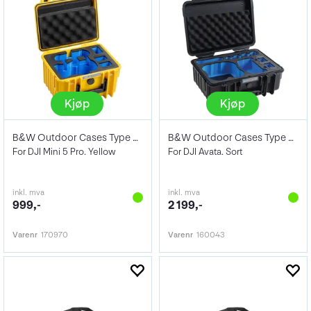
Kjøp
Kjøp
B&W Outdoor Cases Type 2000
B&W Outdoor Cases Type 4000
For DJI Mini 5 Pro. Yellow
For DJI Avata. Sort
inkl. mva
inkl. mva
999,-
2 199,-
Varenr
170970
Varenr
160043