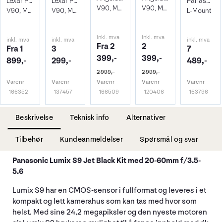
Lexar Pro 2000X SDXC UHS-II U3
Lexar Pro 2000X SDXC UHS-II U3 128GB
Panasonic Lumix S 85mm f/1.8 Bulk
V90, Max Read 300 - Write 280 MB/s
V90, Max Read 300 - Write 280 MB/s
V90, Max Read 300 - Write 260 MB/s
V90, Max Read 300 - Write 260 MB/s
L-Mount
inkl. mva
inkl. mva
inkl. mva
inkl. mva
inkl. mva
Fra 2
2
Fra 1
3
7
399,-
399,-
899,-
299,-
489,-
2 999,-
2 999,-
Varenr
Varenr
Varenr
Varenr
Varenr
166352
137457
166509
120406
163796
Beskrivelse
Teknisk info
Alternativer
Tilbehør
Kundeanmeldelser
Spørsmål og svar
Panasonic Lumix S9 Jet Black Kit med 20-60mm f/3.5-
5.6
Lumix S9 har en CMOS-sensor i fullformat og leveres i et
kompakt og lett kamerahus som kan tas med hvor som
helst. Med sine 24,2 megapiksler og den nyeste motoren