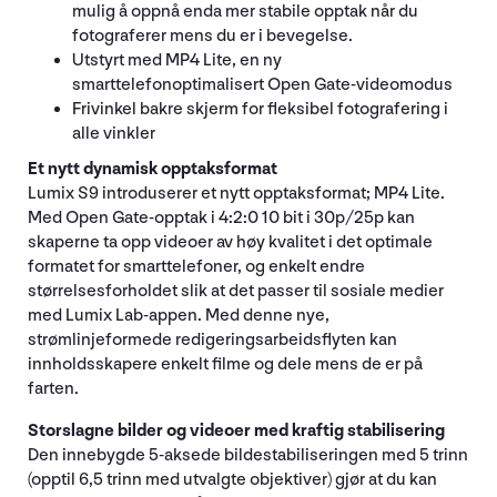
mulig å oppnå enda mer stabile opptak når du
fotograferer mens du er i bevegelse.
Utstyrt med MP4 Lite, en ny
smarttelefonoptimalisert Open Gate-videomodus
Frivinkel bakre skjerm for fleksibel fotografering i
alle vinkler
Et nytt dynamisk opptaksformat
Lumix S9 introduserer et nytt opptaksformat; MP4 Lite.
Med Open Gate-opptak i 4:2:0 10 bit i 30p/25p kan
skaperne ta opp videoer av høy kvalitet i det optimale
formatet for smarttelefoner, og enkelt endre
størrelsesforholdet slik at det passer til sosiale medier
med Lumix Lab-appen. Med denne nye,
strømlinjeformede redigeringsarbeidsflyten kan
innholdsskapere enkelt filme og dele mens de er på
farten.
Storslagne bilder og videoer med kraftig stabilisering
Den innebygde 5-aksede bildestabiliseringen med 5 trinn
(opptil 6,5 trinn med utvalgte objektiver) gjør at du kan