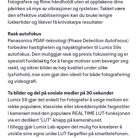
fotografere og filme håndholdt uten at opptakene dine
påvirkes så mye av vibrasjoner og rystelser. Takket være
den effektive stabiliseringen kan du bruke lengre
lukkertider og likevel få knivskarpe resultater
Rask autofokus
Panasonics PDAF-teknologi (Phase Detection Autofocus)
forbedrer hastigheten og nøyaktigheten til Lumix S9s
autofokus. Den muliggjør rask og presis fokusering og er
spesielt fordelaktig for å fange motiver som beveger seg
raskt, og sikrer bilder av høy kvalitet under ulike
lysforhold, noe som gjør den ideell for både fotografering
og videografi.
Ta bilder og del på sosiale medier på 30 sekunder
Lumix S9 gjør det enkelt for fotografer å velge mellom en
rekke populære, klassiske eller skreddersydde fargestiler
i kameraet med den populære REAL TIME LUT-funksjonen
via en dedikert "LUT"-knapp på kamerahuset.
I tillegg gjør Lumix Lab-appen det mulig for kreatører å
utvikle sine egne unike LUT-fargefiler på smarttelefonen.