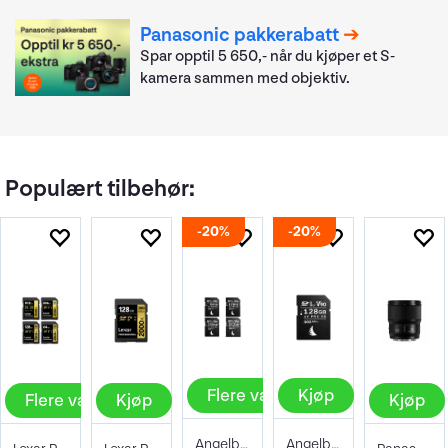
Panasonic pakkerabatt
Spar opptil 5 650,- når du kjøper et S-
kamera sammen med objektiv.
Populært tilbehør:
20%
20%
Flere valg
Kjøp
Flere valg
Kjøp
Kjøp
Angelbird AV PRO SD MK2 V90
Angelbird AV PRO SD MK2 128GB V90