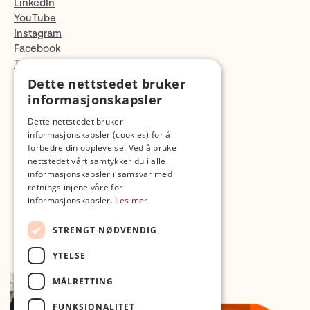
LinkedIn
YouTube
Instagram
Facebook
TikTok
Fotopodden
Dette nettstedet bruker
informasjonskapsler
Med forbehold om skrive- og lagerfeil
Dette nettstedet bruker
informasjonskapsler (cookies) for å
forbedre din opplevelse. Ved å bruke
nettstedet vårt samtykker du i alle
informasjonskapsler i samsvar med
retningslinjene våre for
informasjonskapsler.
Les mer
STRENGT NØDVENDIG
YTELSE
MÅLRETTING
FUNKSJONALITET