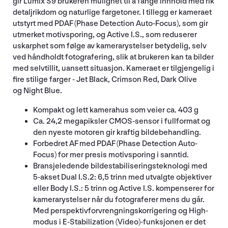
gir Lumix S9 brukeren mulighet til å fange innhold med rik
detaljrikdom og naturlige fargetoner. I tillegg er kameraet
utstyrt med PDAF (Phase Detection Auto-Focus), som gir
utmerket motivsporing, og Active I.S., som reduserer
uskarphet som følge av kamerarystelser betydelig, selv
ved håndholdt fotografering, slik at brukeren kan ta bilder
med selvtillit, uansett situasjon. Kameraet er tilgjengelig i
fire stilige farger - Jet Black, Crimson Red, Dark Olive
og Night Blue.
Kompakt og lett kamerahus som veier ca. 403 g
Ca. 24,2 megapiksler CMOS-sensor i fullformat og
den nyeste motoren gir kraftig bildebehandling.
Forbedret AF med PDAF (Phase Detection Auto-
Focus) for mer presis motivsporing i sanntid.
Bransjeledende bildestabiliseringsteknologi med
5-akset Dual I.S.2: 6,5 trinn med utvalgte objektiver
eller Body I.S.: 5 trinn og Active I.S. kompenserer for
kamerarystelser når du fotograferer mens du går.
Med perspektivforvrengningskorrigering og High-
modus i E-Stabilization (Video)-funksjonen er det