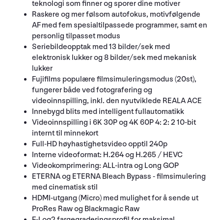
teknologi som finner og sporer dine motiver
Raskere og mer følsom autofokus, motivfølgende
AF med fem spesialtilpassede programmer, samt en
personlig tilpasset modus
Seriebildeopptak med 13 bilder/sek med
elektronisk lukker og 8 bilder/sek med mekanisk
lukker
Fujifilms populære filmsimuleringsmodus (20st),
fungerer både ved fotografering og
videoinnspilling, inkl. den nyutviklede REALA ACE
Innebygd blits med intelligent fullautomatikk
Videoinnspilling i 6K 30P og 4K 60P 4: 2: 2 10-bit
internt til minnekort
Full-HD høyhastighetsvideo opptil 240p
Interne videoformat: H.264 og H.265 / HEVC
Videokomprimering: ALL-intra og Long GOP
ETERNA og ETERNA Bleach Bypass - filmsimulering
med cinematisk stil
HDMI-utgang (Micro) med mulighet for å sende ut
ProRes Raw og Blackmagic Raw
F-Log2 fargegraderingsprofil for maksimal