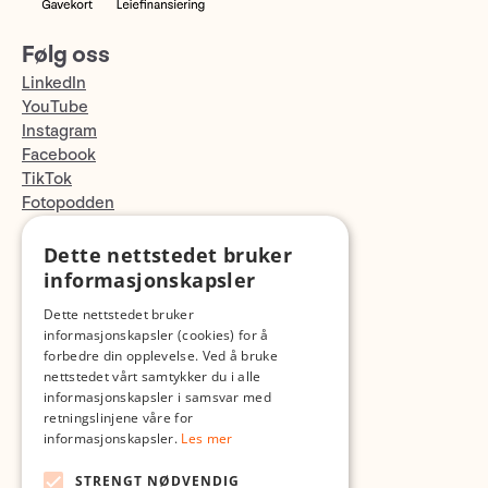
Følg oss
LinkedIn
YouTube
Instagram
Facebook
TikTok
Fotopodden
Dette nettstedet bruker
Med forbehold om skrive- og lagerfeil
informasjonskapsler
Dette nettstedet bruker
informasjonskapsler (cookies) for å
forbedre din opplevelse. Ved å bruke
nettstedet vårt samtykker du i alle
informasjonskapsler i samsvar med
retningslinjene våre for
informasjonskapsler.
Les mer
STRENGT NØDVENDIG