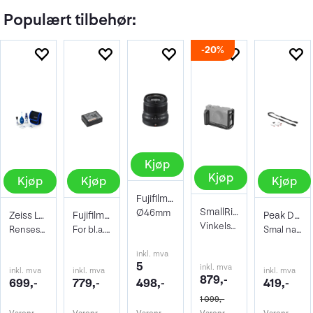
Populært tilbehør:
20%
Kjøp
Kjøp
Kjøp
Kjøp
Kjøp
Fujifilm XF 50mm f/2.0 R WR Sort
SmallRig 3231 L-Bracket Fujifilm X-E4
Ø46mm
Zeiss Lens Cleaning Kit
Fujifilm NP-W126S Li-Ion batteri
Peak Design Leash Black
Vinkelskinne Arca Swiss horisontalt
Rensesett for objektiv og kamera
For bl.a. X100VI, X100V, X-Pro3, X-Half
Smal nakkereim. Sort
inkl. mva
5
inkl. mva
inkl. mva
inkl. mva
inkl. mva
879,-
699,-
779,-
498,-
419,-
1 099,-