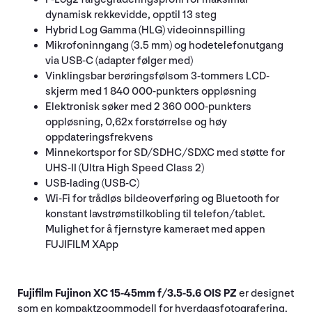
dynamisk rekkevidde, opptil 13 steg
Hybrid Log Gamma (HLG) videoinnspilling
Mikrofoninngang (3.5 mm) og hodetelefonutgang
via USB-C (adapter følger med)
Vinklingsbar berøringsfølsom 3-tommers LCD-
skjerm med 1 840 000-punkters oppløsning
Elektronisk søker med 2 360 000-punkters
oppløsning, 0,62x forstørrelse og høy
oppdateringsfrekvens
Minnekortspor for SD/SDHC/SDXC med støtte for
UHS-II (Ultra High Speed Class 2)
USB-lading (USB-C)
Wi-Fi for trådløs bildeoverføring og Bluetooth for
konstant lavstrømstilkobling til telefon/tablet.
Mulighet for å fjernstyre kameraet med appen
FUJIFILM XApp
Fujifilm Fujinon XC 15-45mm f/3.5-5.6 OIS PZ
er designet
som en kompaktzoommodell for hverdagsfotografering.