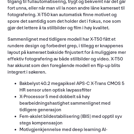
tilgang til fullautomatisering, trygt og bekvemt når det går
fort unna, eller når man vil la noen andre låne kameraet til
fotografering. X-T50 kan automatisk finne motivet og
spore det samtidig som det holder det i fokus, noe som
gjør det lettere å ta stillbilder og film i høy kvalitet.
Sammenlignet med tidligere modell har X-T50 fått et
rundere design og forbedret grep, i tillegg er knappenes
layout på kameraet bakside finjustert for å muliggjøre mer
effektiv fotografering av både stillbilder og video. X-T50
har akkurat som den foregående modell en flip-up blits
integrert i søkeren.
Bakbelyst 40.2 megapiksel APS-C X-Trans CMOS 5
HR sensor uten optisk lavpassfilter
X-Processor 5 med dobbelt så høy
bearbeidningshastighet sammenlignet med
tidligere generasjon
Fem-akslet bildestabilisering (IBIS) med opptil syv
stegs kompensasjon
Motivgjenkjennelse med deep learning AI-