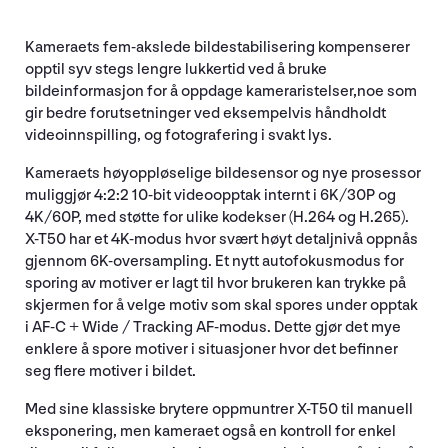
Kameraets fem-akslede bildestabilisering kompenserer
opptil syv stegs lengre lukkertid ved å bruke
bildeinformasjon for å oppdage kameraristelser,noe som
gir bedre forutsetninger ved eksempelvis håndholdt
videoinnspilling, og fotografering i svakt lys.
Kameraets høyoppløselige bildesensor og nye prosessor
muliggjør 4:2:2 10-bit videoopptak internt i 6K/30P og
4K/60P, med støtte for ulike kodekser (H.264 og H.265).
X-T50 har et 4K-modus hvor svært høyt detaljnivå oppnås
gjennom 6K-oversampling. Et nytt autofokusmodus for
sporing av motiver er lagt til hvor brukeren kan trykke på
skjermen for å velge motiv som skal spores under opptak
i AF-C + Wide / Tracking AF-modus. Dette gjør det mye
enklere å spore motiver i situasjoner hvor det befinner
seg flere motiver i bildet.
Med sine klassiske brytere oppmuntrer X-T50 til manuell
eksponering, men kameraet også en kontroll for enkel