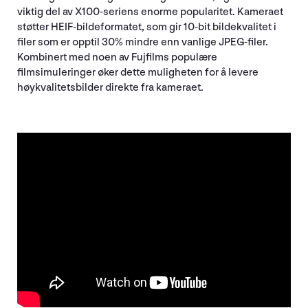
viktig del av X100-seriens enorme popularitet. Kameraet
støtter HEIF-bildeformatet, som gir 10-bit bildekvalitet i
filer som er opptil 30% mindre enn vanlige JPEG-filer.
Kombinert med noen av Fujfilms populære
filmsimuleringer øker dette muligheten for å levere
høykvalitetsbilder direkte fra kameraet.