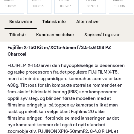
Varenr
Varenr
Varenr
Varenr
Varenr
101322
106315
106237
137610
113995
Beskrivelse
Teknisk info
Alternativer
Tilbehør
Kundeanmeldelser
Spørsmål og svar
Fujifilm X-T50 Kit m/XC15-45mm f/3.5-5.6 OIS PZ
Charcoal
FUJIFILM X-T50
arver den høyoppløselige bildesensoren
og raske prosessoren fra det populære FUJIFILM X-T5,
men i et mindre og smidigere kamerahus som veier kun
438g. Tilt ross for sin kompakte størrelse rommer det en
fem-akslet bildestabilisering (IBIS) som kompenserer
opptil syv steg, og blir den første modellen med et
filmsimuleringshjul på toppen av kameraet slik at man
raskt og enkelt kan velge blant Fujfilms 20 ulike
filmsimuleringer. I forbindelse med lanseringen av det
nye kameraet kommer det også et nytt standard
zoomobjektiv, FUJINON XF16-50mmF2. 8-4.8 R LM, et