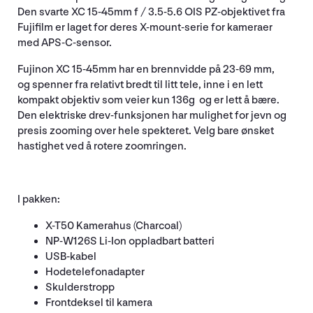
Den svarte XC 15-45mm f / 3.5-5.6 OIS PZ-objektivet fra
Fujifilm er laget for deres X-mount-serie for kameraer
med APS-C-sensor.
Fujinon XC 15-45mm har en brennvidde på 23-69 mm,
og spenner fra relativt bredt til litt tele, inne i en lett
kompakt objektiv som veier kun 136g og er lett å bære.
Den elektriske drev-funksjonen har mulighet for jevn og
presis zooming over hele spekteret. Velg bare ønsket
hastighet ved å rotere zoomringen.
I pakken:
X-T50 Kamerahus (Charcoal)
NP-W126S Li-Ion oppladbart batteri
USB-kabel
Hodetelefonadapter
Skulderstropp
Frontdeksel til kamera