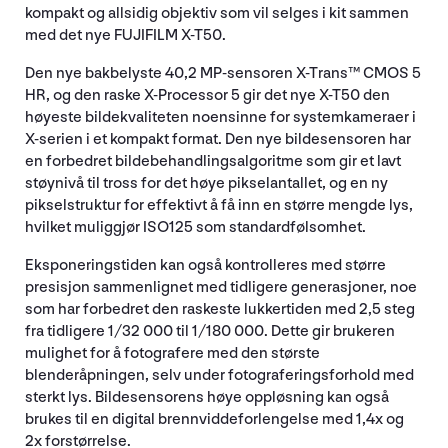
kompakt og allsidig objektiv som vil selges i kit sammen
med det nye FUJIFILM X-T50.
Den nye bakbelyste 40,2 MP-sensoren X-Trans™ CMOS 5
HR, og den raske X-Processor 5 gir det nye X-T50 den
høyeste bildekvaliteten noensinne for systemkameraer i
X-serien i et kompakt format. Den nye bildesensoren har
en forbedret bildebehandlingsalgoritme som gir et lavt
støynivå til tross for det høye pikselantallet, og en ny
pikselstruktur for effektivt å få inn en større mengde lys,
hvilket muliggjør ISO125 som standardfølsomhet.
Eksponeringstiden kan også kontrolleres med større
presisjon sammenlignet med tidligere generasjoner, noe
som har forbedret den raskeste lukkertiden med 2,5 steg
fra tidligere 1/32 000 til 1/180 000. Dette gir brukeren
mulighet for å fotografere med den største
blenderåpningen, selv under fotograferingsforhold med
sterkt lys. Bildesensorens høye oppløsning kan også
brukes til en digital brennviddeforlengelse med 1,4x og
2x forstørrelse.