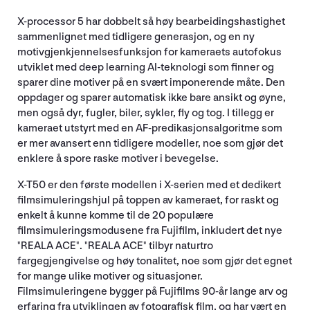
X-processor 5 har dobbelt så høy bearbeidingshastighet
sammenlignet med tidligere generasjon, og en ny
motivgjenkjennelsesfunksjon for kameraets autofokus
utviklet med deep learning AI-teknologi som finner og
sparer dine motiver på en svært imponerende måte. Den
oppdager og sparer automatisk ikke bare ansikt og øyne,
men også dyr, fugler, biler, sykler, fly og tog. I tillegg er
kameraet utstyrt med en AF-predikasjonsalgoritme som
er mer avansert enn tidligere modeller, noe som gjør det
enklere å spore raske motiver i bevegelse.
X-T50 er den første modellen i X-serien med et dedikert
filmsimuleringshjul på toppen av kameraet, for raskt og
enkelt å kunne komme til de 20 populære
filmsimuleringsmodusene fra Fujifilm, inkludert det nye
"REALA ACE". "REALA ACE" tilbyr naturtro
fargegjengivelse og høy tonalitet, noe som gjør det egnet
for mange ulike motiver og situasjoner.
Filmsimuleringene bygger på Fujifilms 90-år lange arv og
erfaring fra utviklingen av fotografisk film, og har vært en